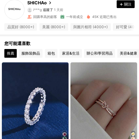
4.92
SHICHAo
關注
l***g
追蹤了
1 天前
回購率高的顧客
一年前成立
45K 近期已售出
5.1K 追蹤者
4.92
品質好 (8000+)
美麗 (8000+)
與圖片相符 (4000+)
好可愛 (4000
5.1K 追蹤者
4.92
您可能還喜歡
推薦
服飾裝飾品
箱包
家居&生活
辦公和學習用品
美容&健康
5.1K 追蹤者
4.92
5.1K 追蹤者
4.92
5.1K 追蹤者
4.92
5.1K 追蹤者
4.92
5.1K 追蹤者
4.92