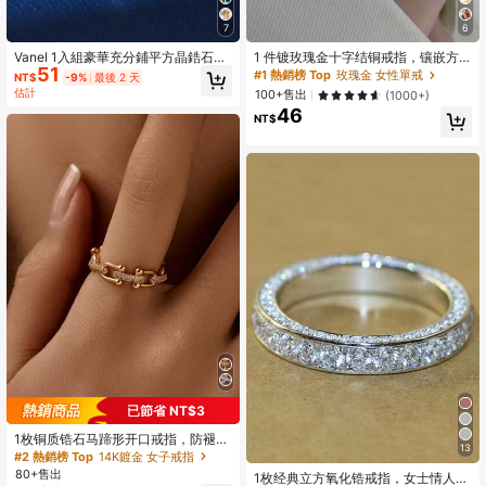
7
6
5.1K 追蹤者
4.92
Vanel 1入組豪華充分鋪平方晶鋯石圓
1 件镀玫瑰金十字结铜戒指，镶嵌方
51
環適用於完美禮品適用於女朋友或者
晶锆石，时尚适合日常、聚会和派对
#1 熱銷榜 Top
玫瑰金 女性單戒
NT$
-9%
最後 2 天
估計
100+售出
(1000+)
46
5.1K 追蹤者
NT$
4.92
5.1K 追蹤者
4.92
已節省 NT$3
1枚铜质锆石马蹄形开口戒指，防褪
13
色，奢华设计，独特的锆石素面戒指
#2 熱銷榜 Top
14K鍍金 女子戒指
首饰
80+售出
1枚经典立方氧化锆戒指，女士情人节