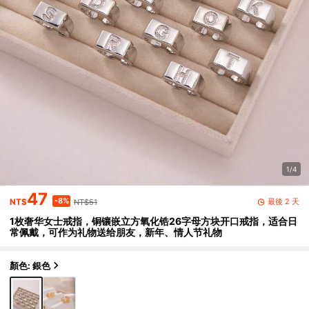
1/4
47
-8%
最後 2 天
NT$
NT$51
1枚奢华女士戒指，铜镶嵌立方氧化锆26字母方块开口戒指，适合日
常佩戴，可作为礼物送给朋友，新年、情人节礼物
顏色: 銀色