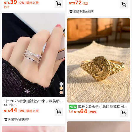
39
72
礼物，婚礼派对首饰
NT$
-7%
最後 2 天
NT$
估計
估計
回購率高的顧客
1件 2026 特別邀請款/中東、歐美網
紅熱銷，名人同款高級銅鑲嵌立方鋯
50+售出
優雅女款金色小鳥印章戒指 極簡
NEW
石，高品質超熱銷開口戒指/適合女性
44
64
金色戒指 日常生日派對珠寶 母親節週
NT$
-2%
最後 2 天
NT$
-28%
休閒/商務/校園/派對/度假/情侶/日常
年紀念禮物 聖誕禮物
佩戴
回購率高的顧客