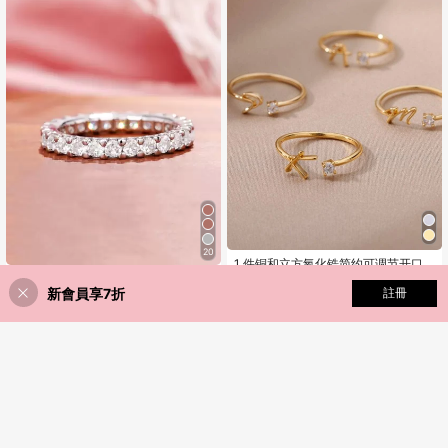
20
1 件铜和立方氧化锆简约可调节开口
37
戒指，带 26 个英文字母装饰
1件浪漫立方鋯石戒指 女款婚禮訂婚
NT$
-5%
最後 2 天
51
新會員享7折
添加到購物車
註冊
派對珠寶 情人節禮物
8% 折扣！
估計
NT$
回購率高的顧客
回購率高的顧客