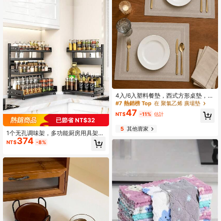
#7 熱銷榜 Top
在 聚氯乙烯 廣場墊
回購率高的顧客
#7 熱銷榜 Top
#7 熱銷榜 Top
在 聚氯乙烯 廣場墊
在 聚氯乙烯 廣場墊
4入/6入塑料餐墊，西式方形桌墊，餐
廳和廚房碗墊
回購率高的顧客
回購率高的顧客
47
#7 熱銷榜 Top
在 聚氯乙烯 廣場墊
NT$
-11%
估計
已節省 NT$32
回購率高的顧客
5
其他賣家
1个无孔调味架，多功能厨房用具架，
374
带筷子和刀具架，厨房配件，厨房收
NT$
-8%
纳架