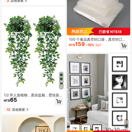
3
其他賣家
已節省 NT$18
100 个食品真空封口袋，真空封口机
159
真空包装袋，可重复使用，用于真空
NT$
-10%
估計
储存餐食准备和真空低温烹调，食品
保鲜密封袋，家庭厨房用品
8
1/2 件人造植物，悬挂盆栽，壁挂架装
65
饰，适用于室内、室外、客厅、家居
NT$
装饰、房间装饰、花园装饰、墙壁装
饰
12
其他賣家