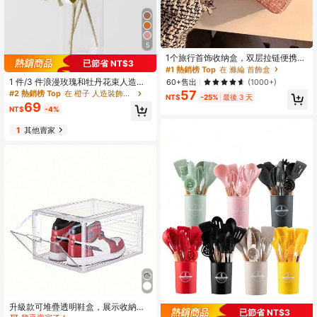
#1 熱銷榜 Top
在 滌綸 首飾盒
回購率高的顧客
5
#1 熱銷榜 Top
#1 熱銷榜 Top
在 滌綸 首飾盒
在 滌綸 首飾盒
1个旅行首饰收纳盒，双层拉链便携式
已節省 NT$3
多功能首饰整理盒，梳妆首饰盒，多
回購率高的顧客
回購率高的顧客
隔层首饰展示盒，返校季必备
1 件/3 件浪漫玫瑰和牡丹花束人造花
#1 熱銷榜 Top
在 滌綸 首飾盒
60+售出
(1000+)
手持插花适用于婚礼/家居/卧室/客厅/
57
#2 熱銷榜 Top
在 橙子 人造裝飾&人造裝飾
回購率高的顧客
NT$
-25%
最後 3 天
餐桌装饰/新娘花束、情人节、礼物
69
NT$
-4%
1
其他賣家
升級款可堆疊透明鞋盒，展示收納
已節省 NT$3
盒，塑膠透明抽屜式鞋盒，鞋櫃，可