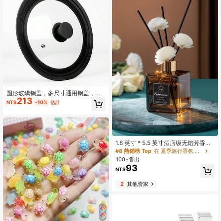
圆形玻璃锅盖，多尺寸通用锅盖，家
213
用炊具配件
NT$
-10%
估計
1.8 英寸 * 5.5 英寸酒店级无焰芳香精
油藤条扩散棒，香味持久 - 适用于家
#8 熱銷榜 Top
在 夏季旅行香氛 居家香氛產品
庭、卧室、大厅、浴室和各种场所。
100+售出
优雅的房间装饰，情人节除臭剂，浴
93
NT$
室清新剂，芳香疗法，采用优质设计
的汽车空气清新剂，开斋节快乐
2
其他賣家