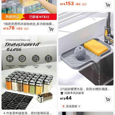
B 充电式蒜泥机、蔬菜搅拌机、无线
153
NT$
-9%
估計
食品加工机（适用于姜、辣椒等）
已節省 NT$12
1個廚房透明冰箱收納盒,多功能抽屜
78
式收納盒,帶有清晰分隔,食品保鮮容器
NT$
-13%
估計
2/1組矽膠瀝水架，廚房水槽防濺護欄
－矽膠水龍頭手柄滴水盤、洗碗精分
回購率高的顧客
裝瓶、海綿收納墊，檯面與浴室廚房
44
NT$
水槽配件，廚房配件，廚房水槽配
件，聖誕裝飾
5
其他賣家
4 件套香料罐套装，密封玻璃容器，