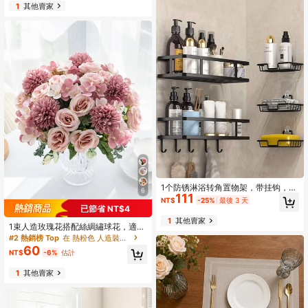
水培花盆，玻璃容器工艺品装饰
1
其他賣家
1个防锈淋浴转角置物架，带挂钩，壁
6
111
挂式粘胶淋浴收纳架，浴室整理架，
NT$
-25%
最後 3 天
悬浮式壁挂置物架浴室配件
已節省 NT$4
1
其他賣家
1束人造玫瑰花搭配絲綢繡球花，適用
於婚禮、居家、餐廳、臥室、花瓶裝
#2 熱銷榜 Top
在 熱粉色 人造裝飾&人造裝飾
飾，節日生日派對用品、情人節禮
60
NT$
-6%
估計
物、秋季裝飾、畢業禮物（由於光線
和顯示器原因，實際產品可能存在輕
1
其他賣家
微色差，請根據您的需求購買）