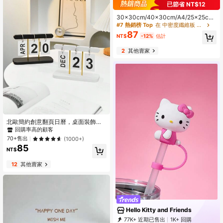
已節省 NT$12
30x30cm/40x30cm/A4/25x25cm/
20x20cm/15x15cm 多尺寸拼貼相
#7 熱銷榜 Top
在 中密度纖維板 相框和相架
框，精緻長方形/正方形相框，適合牆
87
NT$
-12%
估計
面照片牆肖像框，黑色/白色/木色，壓
克力玻璃，長方形/正方形（不含相
2
其他賣家
紙）
北歐簡約創意翻頁日曆，桌面裝飾日
曆，適合居家客廳、餐桌、咖啡桌、
回購率高的顧客
辦公桌裝飾 - 喬遷禮物
70+售出
(1000+)
85
NT$
12
其他賣家
Hello Kitty and Friends
77K+ 近期已售出
1K+ 回購