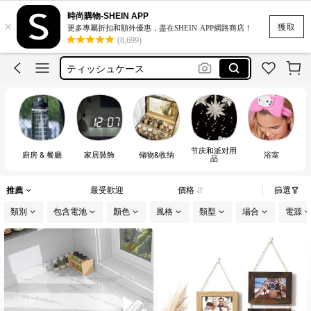
motf
時尚購物-SHEIN APP
×
stickers
獲取
更多專屬折扣和額外優惠，盡在SHEIN·APP網路商店！
(8,699)
ダイヤモンドアート
ティッシュケース
زينه رمضان
motf
节庆和派对用
廚房 & 餐廳
家居裝飾
储物&收纳
浴室
品
推薦
最受歡迎
價格
篩選
類別
包含電池
顏色
風格
類型
場合
電源