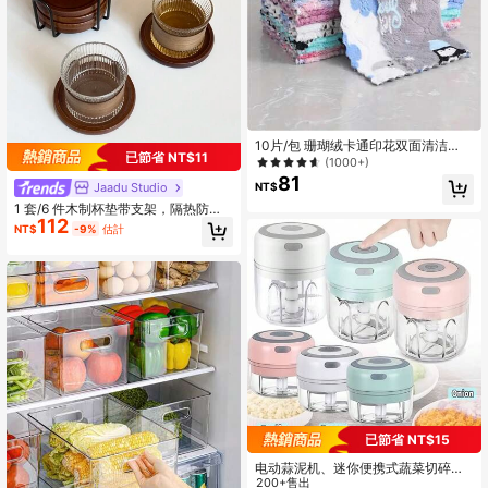
10片/包 珊瑚绒卡通印花双面清洁
已節省 NT$11
布，新款厨房清洁抹布，超强吸水擦
(1000+)
拭布，清洁用品
81
NT$
Jaadu Studio
1 套/6 件木制杯垫带支架，隔热防滑
112
杯垫，简约木制杯垫，黑色和金色杯
NT$
-9%
估計
垫架，适用于现代家居装饰，咖啡桌
面保护，适合任何杯子的乡村风格户
外杯垫，礼物
已節省 NT$15
电动蒜泥机、迷你便携式蔬菜切碎
机、100ML/250ML 食物切碎机、US
200+售出