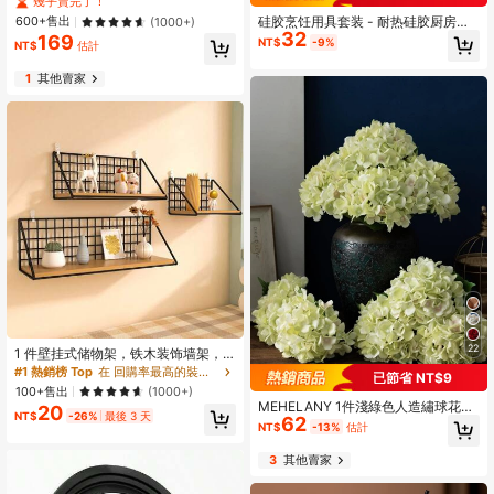
幾乎賣完了！
放置，適合辦公室與居家展示收納，
600+售出
硅胶烹饪用具套装 - 耐热硅胶厨房烹
(1000+)
透明黑色
32
饪用具，厨房用具铲刀套装木制手柄
169
NT$
-9%
NT$
估計
和支架
1
其他賣家
22
1 件壁挂式储物架，铁木装饰墙架，
带挂钩，适用于入口和墙壁组织，家
#1 熱銷榜 Top
在 回購率最高的裝飾品 風鈴和懸掛裝飾
已節省 NT$9
庭储物单元，简约壁挂式家用储物
100+售出
(1000+)
架，带储物篮的木质墙壁搁板，马桶
MEHELANY 1件淺綠色人造繡球花，
20
上方的浴室搁板，卧室客厅悬挂式搁
NT$
-26%
最後 3 天
62
逼真絲綢高品質仿真花，適用於DIY婚
NT$
-13%
估計
板，墙壁装饰，家居装饰，房间装
禮花束、派對、秋季居家客廳廚房花
饰，墙壁装饰
園酒店辦公室裝飾、DIY感恩節豐收季
3
其他賣家
裝飾、DIY拱門花環裝飾，送給女孩的
禮物