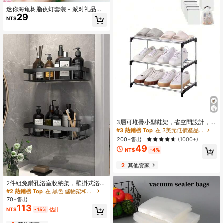
迷你海龟树脂夜灯套装 - 派对礼品、
29
礼品袋及装饰品、毕业季、卧室装
NT$
饰、家居装饰、母亲节
3層可堆疊小型鞋架，省空間設計，適
用於玄關、走廊與衣櫥，鞋子收納與
#3 熱銷榜 Top
在 3美元低價產品 鞋子收納盒
整理
200+售出
(1000+)
49
NT$
-4%
2
其他賣家
2件組免鑽孔浴室收納架，壁掛式浴室
整理架，適用於浴室、梳妝台、廁
#2 熱銷榜 Top
在 黑色 儲物架和貨架
所，節省空間
70+售出
113
NT$
-15%
估計