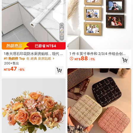
17
已節省 NT$4
1卷大理石印花防水厨房贴纸，现代 P
1 件 6 英寸单件和 2/3/4 件组合创意
88
VC 墙面翻新厨房贴纸，贴纸，墙贴
照片墙相框装饰，水平和垂直，适用
#1 熱銷榜 Top
在 經典 廚房貼紙
NT$
-1%
花，家居装饰乙烯基贴花，春季装饰
于卧室、客厅、办公室、节日
200+售出
品，让您的家焕然一新，节日装饰贴
47
NT$
-8%
纸礼物生日毕业房间装饰墙面装饰浴
室装饰卧室装饰房间装饰用品客厅装
饰房屋装饰家居装饰客厅墙纸