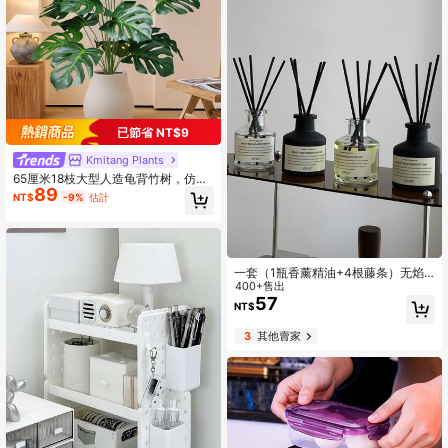
已節省 NT$9
Kmitang Plants
65厘米18枝大型人造龟背竹树，仿真
89
植物，塑料绿色龟背竹叶，热带仿真
NT$
-9%
估計
棕榈叶，家居花园装饰，不含花盆，1
件装，适合情人节、生日、毕业礼物
一套（1瓶香薰精油+4根藤条）无焰
家用香薰精油扩香器套装，持久留
400+售出
香，适用于卧室、浴室、客厅，是圣
57
NT$
诞节和新年礼物的理想之选。
3
其他賣家