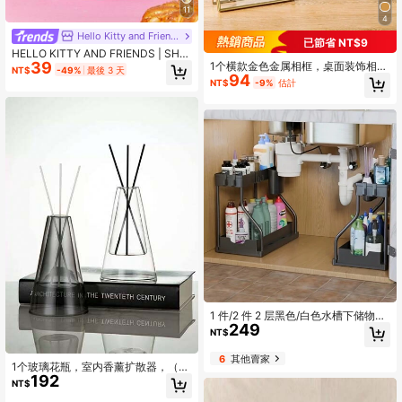
11
4
Hello Kitty and Friends
已節省 NT$9
HELLO KITTY AND FRIENDS | SHEI
39
1个横款金色金属相框，桌面装饰相
N 马尔代夫 & Trilu 芯片印花耐热厨房
NT$
-49%
最後 3 天
94
框，黑色亚克力透明支架相框，秋季
烘焙配件，可选手套或隔热垫，烤箱
NT$
-9%
估計
农舍风格房间装饰
适用，厚垫隔热
1 件/2 件 2 层黑色/白色水槽下储物整
249
理器滑动抽屉式多用途架柜水槽下储
NT$
物架浴室厨房整理器。
6
其他賣家
1个玻璃花瓶，室内香薰扩散器，（无
192
扩散棒，单瓶）扩散器，香薰瓶双层
NT$
家居装饰，房间装饰，现代婚礼装饰