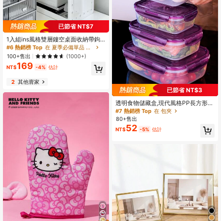
#6 熱銷榜 Top
在 夏季必備單品 置物架
已節省 NT$7
回購率高的顧客
#6 熱銷榜 Top
#6 熱銷榜 Top
在 夏季必備單品 置物架
在 夏季必備單品 置物架
1入組ins風格雙層鏤空桌面收納帶鉤
子,筆筒和收納架子
回購率高的顧客
回購率高的顧客
#6 熱銷榜 Top
在 夏季必備單品 置物架
100+售出
(1000+)
169
回購率高的顧客
NT$
-4%
估計
2
其他賣家
已節省 NT$3
透明食物儲藏盒,現代風格PP長方形造
型防水設計適用於冰箱和微波
#7 熱銷榜 Top
在 包夾
80+售出
52
NT$
-5%
估計