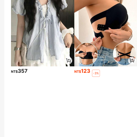
357
123
NT$
NT$
-3%