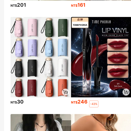
201
161
NT$
NT$
30
246
NT$
NT$
-43%