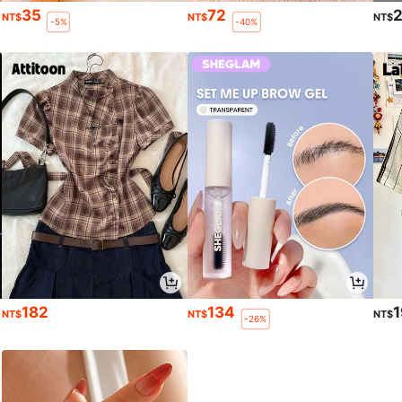
35
72
NT$
NT$
NT$
-5%
-40%
182
134
NT$
NT$
NT$
-26%