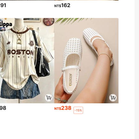
291
162
NT$
198
238
NT$
-15%