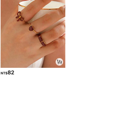
82
NT$