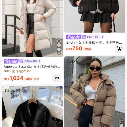
ENCHNT
Enchnt 女士全蓬松衬里，厚冬季长袖
夹克，带口袋，冬季女装，女士夹
750
NT$
-35%
克，保暖外套，黑色外套，圣诞节，
4
节日
Anewsta
Anewsta Essential 女士纯色长袖拉
链连帽加厚外套配人造毛皮饰边，冬
160+ 說 "好的布料"
季
1,034
NT$
-42%
估計