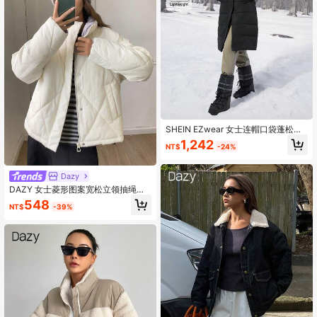
SHEIN EZwear 女士连帽口袋蓬松拼
接长袖羽绒夹克，冬季
1,242
NT$
-24%
Dazy
DAZY 女士菱形图案宽松立领抽绳休
闲宽松温柔优雅棉服外套，冬季
548
NT$
-39%