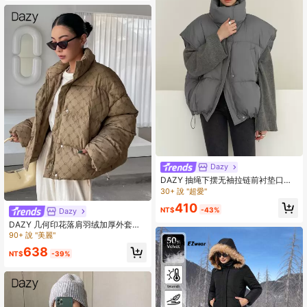
Dazy
DAZY 抽绳下摆无袖拉链前衬垫口袋
外套，女士冬季外套夹克背心
30+ 說 "超愛"
410
NT$
-43%
Dazy
DAZY 几何印花落肩羽绒加厚外套，
冬季女装，冬季外套女式夹克
90+ 說 "美麗"
638
NT$
-39%