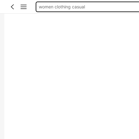
women clothing casual
tops
blusas para mujer
motf