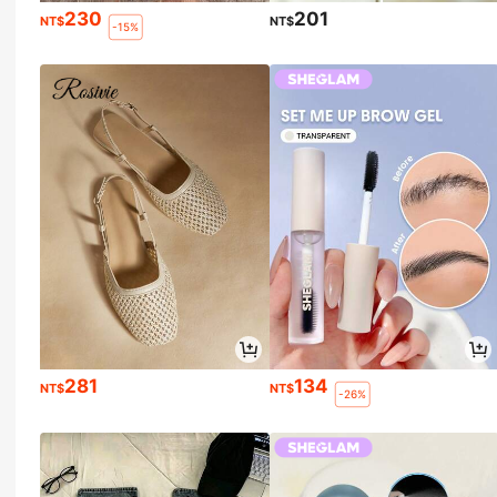
230
201
NT$
NT$
-15%
281
134
NT$
NT$
-26%