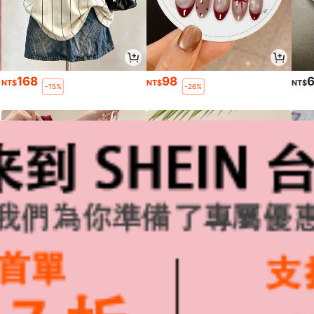
168
98
NT$
NT$
NT$
-15%
-26%
125
238