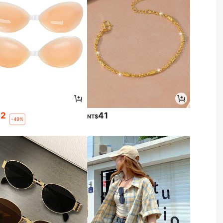
32
41
NT$
-49%