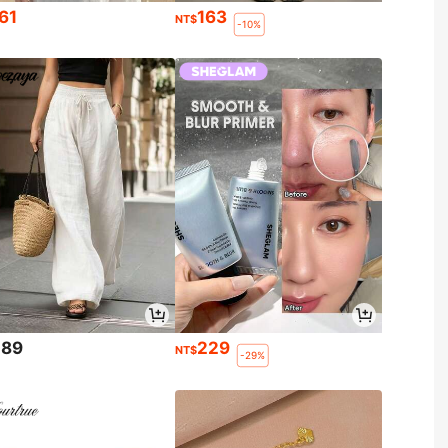
61
163
NT$
-10%
289
229
NT$
-29%