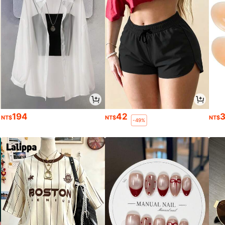
194
42
NT$
NT$
NT$
-49%