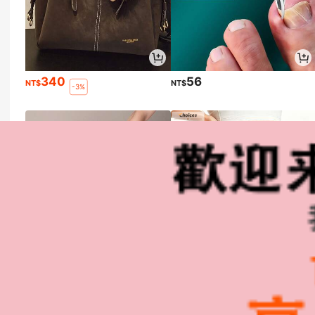
340
56
NT$
NT$
-3%
259
84