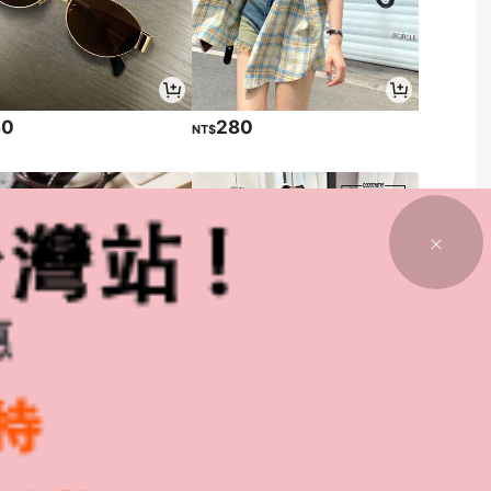
60
280
NT$
147
100