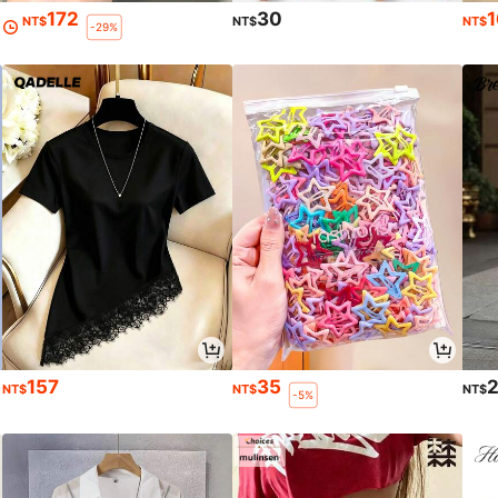
172
30
1
NT$
NT$
NT$
-29%
157
35
NT$
NT$
NT$
-5%