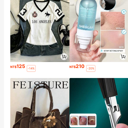
125
210
NT$
NT$
-14%
-20%