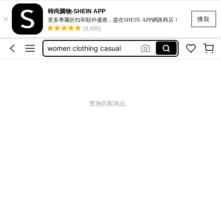
motf
時尚購物-SHEIN APP
×
romwe
獲取
更多專屬折扣和額外優惠，盡在SHEIN·APP網路商店！
(8,699)
women clothing casual
tops
blusas para mujer
motf
暫無匹配商品。