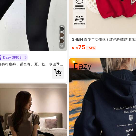
SHEIN 青少年女孩休闲红色蝴蝶结印花圆
75
18
NT$
-51%
Dazy SPICE
色修身打底裤，适合春、夏、秋、冬四季穿