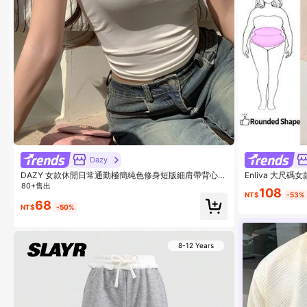
Dazy
DAZY 女款休閒日常通勤極簡純色修身短版細肩帶背心上
Enliva 大
衣，夏季小個子適用
性腰摺皺杏色五
80+售出
108
極簡風，寬腿褲
NT$
-53%
68
NT$
-50%
8-12 Years