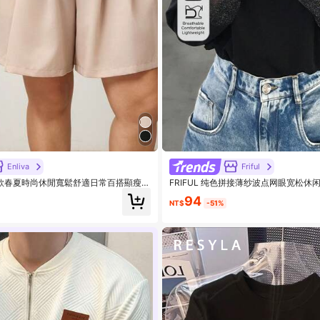
Enliva
Friful
尺碼女款春夏時尚休閒寬鬆舒適日常百搭顯瘦彈
FRIFUL 纯色拼接薄纱波点网眼宽松休
分褲/裙，女款下身褲，夏季，工作褲，
94
NT$
-51%