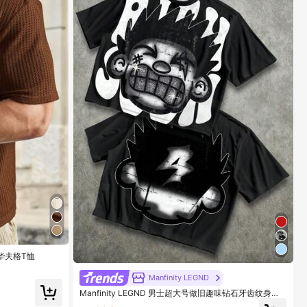
华夫格T恤
Manfinity LEGND
Manfinity LEGND 男士超大号做旧趣味钻石牙齿纹身大
脸印花短款宽松T恤（高品质）