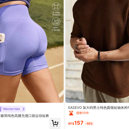
EASEVO 加大码男士纯色圆领短袖休闲
WanderVale
僅剩10件
e 女士极简纯色高腰无缝口袋运动短裤
157
NT$
-51%