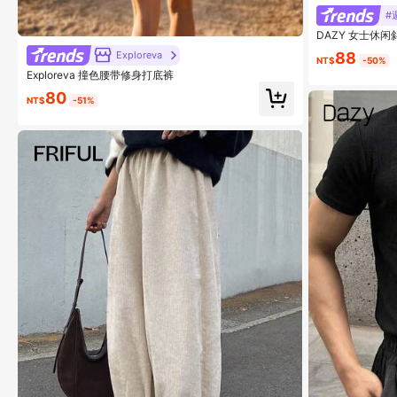
#
DAZY 女士休
穿着，秋季服装
Exploreva
88
NT$
-50%
Exploreva 撞色腰带修身打底裤
80
NT$
-51%