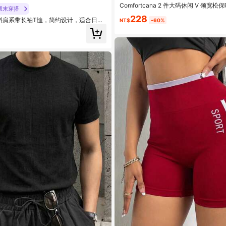
Comfortcana 2 件大码休闲 V 领
週末穿搭
适合秋冬季
228
闲斜肩系带长袖T恤，简约设计，适合日常
NT$
-60%