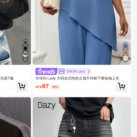
22
SHEIN Lady
闲百搭T恤
SHEIN Lady 大码女式纯色立领不对称下摆短袖上衣
97
NT$
-51%