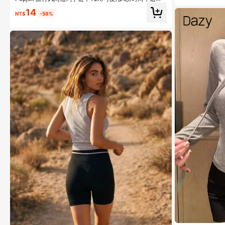
妈妈/女士/女孩/母亲，夏季/海滩/舞会/派对/度假/旅行，
14
粉色，心形
NT$
-59%