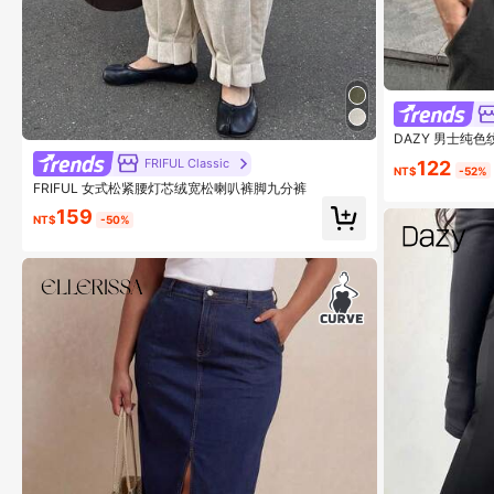
DAZY 男士纯
FRIFUL Classic
122
NT$
-52%
FRIFUL 女式松紧腰灯芯绒宽松喇叭裤脚九分裤
159
NT$
-50%