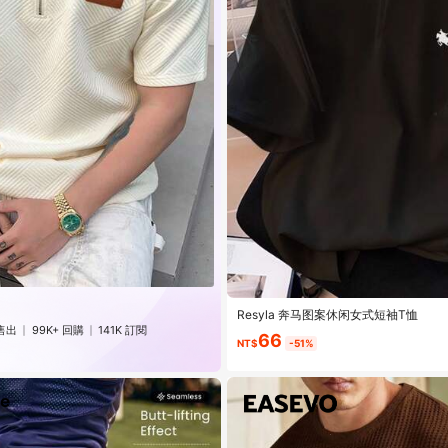
Resyla 奔马图案休闲女式短袖T恤
售出
99K+ 回購
141K 訂閱
66
NT$
-51%