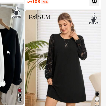
108
NT$
-51%