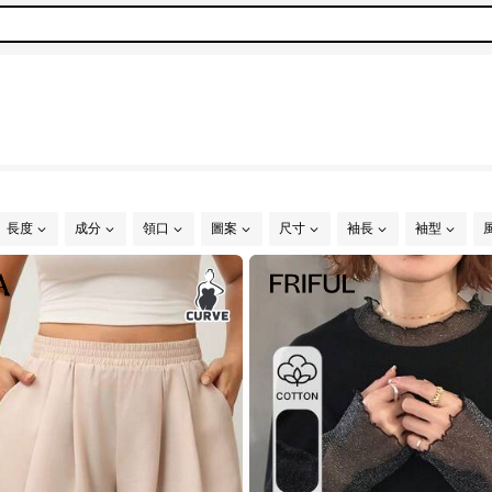
長度
成分
領口
圖案
尺寸
袖長
袖型