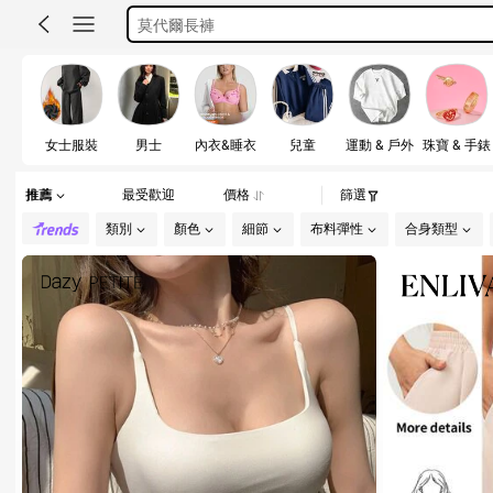
莫代爾長褲
under armour
女士服裝
男士
內衣&睡衣
兒童
運動 & 戶外
珠寶 & 手錶
推薦
最受歡迎
價格
篩選
類別
顏色
細節
布料彈性
合身類型