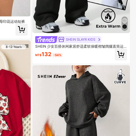
高腰字母印花运动短裤
SHEIN SLAYR KIDS
SHEIN 少女百搭休闲家居舒适柔软保暖褶皱阔腿直筒运
8-12 Years
动裤，秋冬款
132
NT$
-54%