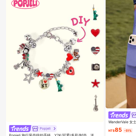
WanderVal
Popjeli
85
NT$
-51%
Popjeli 旅行风尚纽约手链，Y2K/可爱/多彩/时尚，送给