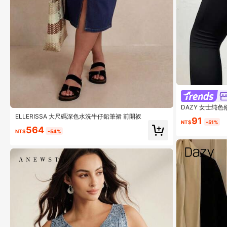
DAZY 女士纯
着
ELLERISSA 大尺碼深色水洗牛仔鉛筆裙 前開衩
91
NT$
-51%
564
NT$
-54%