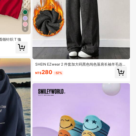
6
领针织 T 恤
SHEIN EZwear 2 件套加大码黑色纯色落肩长袖羊毛连帽
衫和裤子，秋冬季休闲装
280
NT$
-57%