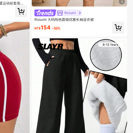
5
宽松保暖运动衫套装，
Rosumi
Rosumi 大码纯色圆领优雅长袖连衣裙
154
NT$
-52%
8-12 Years