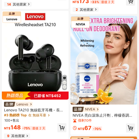
173
NT$
-33%
最後 2 天
14
其他賣家
2
其他賣家
已節省 NT$452
Lenovo
NIVEA
Lenovo TA210 無線藍牙耳機 - 長電
池壽命、入耳式運動、ENC、4 麥克
NIVEA 亮白滾珠止汗劑，檸檬香調，
#3 熱銷榜 Top
在 無線耳塞
風智慧通話降噪、白色/月岩白、黑色
長效清新，含天然成分，香茅香氣，
100+售出
僅剩10件
- 禮品設計
添加酪梨油護膚，輕巧便攜，多功能
148
67
使用，可當香水，保濕
NT$
-75%
最後 2 天
NT$
-70%
9
其他賣家