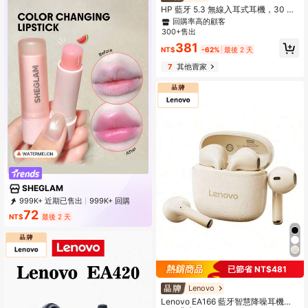
#4 熱銷榜 Top
#4 熱銷榜 Top
在 無線耳塞
在 無線耳塞
HP 藍牙 5.3 無線入耳式耳機，30 小
時續航，USB-C 充電，附麥克風，相
回購率高的顧客
回購率高的顧客
容 iOS 與 Android
300+售出
#4 熱銷榜 Top
在 無線耳塞
回購率高的顧客
381
NT$
-62%
最後 2 天
7
其他賣家
SHEGLAM
999K+ 近期已售出
999K+ 回購
4.7M 訂閱
72
NT$
最後 2 天
已節省 NT$481
Lenovo
Lenovo EA166 藍牙智慧降噪耳機，