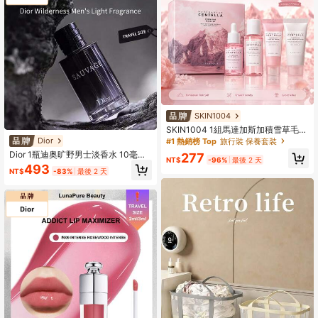
SKIN1004
SKIN1004 1組馬達加斯加積雪草毛孔
護理旅行保養套組，4件組包含潔顏慕
Dior
#1 熱銷榜 Top
旅行裝 保養套裝
斯、化妝水、安瓶精華與凝膠面霜，
Dior 1瓶迪奥旷野男士淡香水 10毫升/
277
粉色系列Star Routine套組，含喜馬
NT$
-96%
最後 2 天
0.338液盎司，旅行装，木质清新香
493
拉雅粉紅鹽，適合油性混合肌旅行試
NT$
-83%
最後 2 天
调
用 | 韓系保養