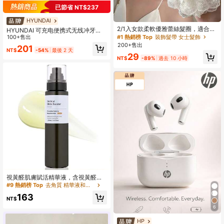
已節省 NT$237
HYUNDAI
2/1入女款柔軟優雅蕾絲髮圈，適合搭
HYUNDAI 可充电便携式无线冲牙
配洋裝、日常穿著，春夏波希米亞風
#1 熱銷榜 Top
裝飾髮帶 女士髮飾
器，电动牙线，3种模式，4个喷嘴，
100+售出
髮飾
适合家庭口腔护理
200+售出
201
NT$
-54%
最後 2 天
29
NT$
-89%
過去 10 小時
視黃醛肌膚賦活精華液，含視黃醛、
菸鹼醯胺、積雪草 | 適合暗沉不均膚
#9 熱銷榜 Top
去角質 精華液和臉部護理
質的保濕臉部與身體精華液，適用所
163
有膚質
NT$
6
#4 熱銷榜 Top
在 無線耳塞
回購率高的顧客
HP