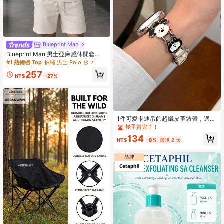
Blueprint Man
Blueprint Man 男士亞麻感休閒套
裝，杏色亨利領短袖T恤 + 短褲，抽
#1 熱銷榜 Top
抽繩 男士 Polo 衫
繩腰部 + 彩色珠飾抽繩設計，透氣、
257
抗皺、耐穿、不易變形，極簡休閒時
NT$
-27%
尚風格 2 件套，春/夏通勤、度假、居
家穿著
#1 熱銷榜 Top
在 校園手錶配件與工具 .
幾乎賣完了！
#1 熱銷榜 Top
#1 熱銷榜 Top
在 校園手錶配件與工具 .
在 校園手錶配件與工具 .
1件可愛卡通吊飾超纖皮革錶帶，適用
38/40/41/42/44/45/46/49mm 1-11
幾乎賣完了！
幾乎賣完了！
系列，女款時尚替換錶帶配件
#1 熱銷榜 Top
在 校園手錶配件與工具 .
134
NT$
-8%
最後 2 天
幾乎賣完了！