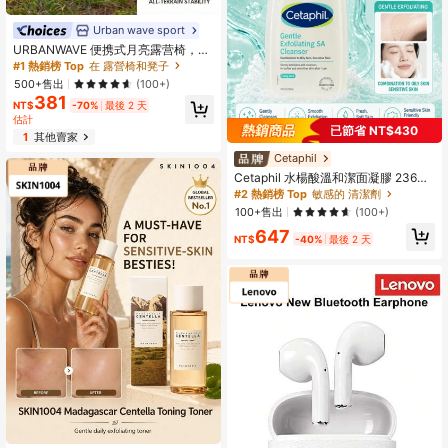
Urban wave sport
URBANWAVE 便携式月亮露营椅，成
人轻便折叠草坪椅，带收纳袋的可折
#1 熱銷榜 Top
在 露營椅和凳子
叠沙滩椅，重型躺椅，适用于户外休
500+售出
(100+)
闲、钓鱼、徒步旅行
381
NT$
-70%
最後 2 天
估計
已節省 NT$430
1
其他賣家
Cetaphil
Cetaphil 水楊酸溫和潔面凝膠 236ml
正裝/29ml 試用裝，溫和去角質與清
#2 熱銷榜 Top
敏感的 清潔劑
潔，減少瑕疵，平衡油脂分泌，適合
100+售出
(100+)
油性與敏感肌膚
647
NT$
-40%
最後 2 天