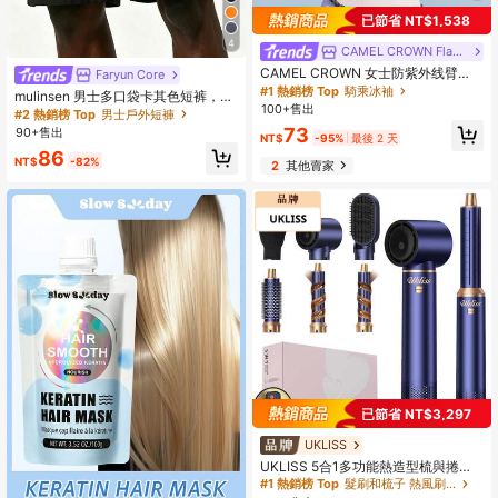
已節省 NT$1,538
4
CAMEL CROWN Flagship Store
CAMEL CROWN 女士防紫外线臂
Faryun Core
套，轻便夏季骑行防晒袖套
#1 熱銷榜 Top
騎乘冰袖
mulinsen 男士多口袋卡其色短裤，户
100+售出
外运动徒步休闲宽松版型，弹性腰带
#2 熱銷榜 Top
男士戶外短褲
街头风细节，夏季
73
90+售出
NT$
-95%
最後 2 天
86
NT$
-82%
2
其他賣家
已節省 NT$3,297
UKLISS
UKLISS 5合1多功能熱造型梳與捲髮
棒 | 3段溫度設定、5款可替換刷頭，
#1 熱銷榜 Top
髮刷和梳子 熱風刷和直髮梳
打造捲髮、波浪與順滑造型 | 可拆卸