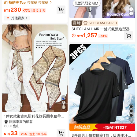
脂機，USB充電式，5段震動，便攜式
#1 熱銷榜 Top
按摩槍 按摩槍
身體塑形按摩器，適用於啤酒肚與粗
230
腿
NT$
-77%
最後 2 天
2
其他賣家
SHEGLAM HAIR
SHEGLAM HAIR 一鍵式氣流造型器
Pro-32mm 銀紫色，冷風自動旋轉捲
1,257
NT$
-61%
髮棒，5分鐘快速造型，360°冷風​​一
鍵操作，持久定型，5檔溫度可調，防
燙傷，自動斷電，雙電壓設計，適用
於中長髮、長髮及所有髮質 - 美髮插
頭 禮物 粉紅色的 化妝品 海灘 節慶 護
髮 Y2K 假期 夏天 美髮配件 重返校園
家
#2 熱銷榜 Top
滌綸 女式腰帶
回購率高的顧客
#2 熱銷榜 Top
#2 熱銷榜 Top
滌綸 女式腰帶
滌綸 女式腰帶
1件女款復古佩斯利花紋長圍巾腰帶，
4
裝飾流蘇腰部配件
回購率高的顧客
回購率高的顧客
#1 熱銷榜 Top
男士戶外T恤和背心
600+售出
#2 熱銷榜 Top
滌綸 女式腰帶
已節省 NT$27
回購率高的顧客
回購率高的顧客
33
NT$
-25%
過去 10 小時
#1 熱銷榜 Top
#1 熱銷榜 Top
男士戶外T恤和背心
男士戶外T恤和背心
3件組男士快乾圖案T恤，吸濕排汗透