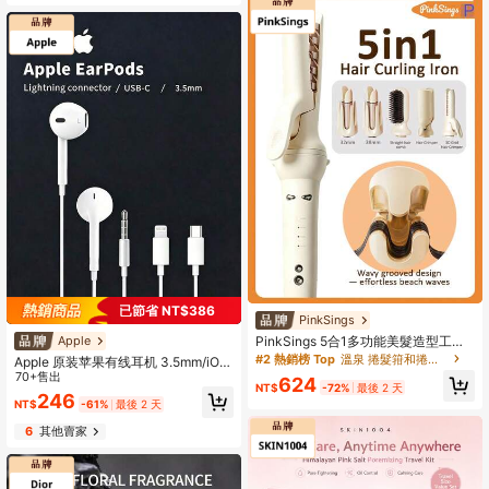
已節省 NT$386
PinkSings
Apple
PinkSings 5合1多功能美髮造型工
具，自動捲髮棒附2款陶瓷髮管（32m
#2 熱銷榜 Top
溫泉 捲髮箝和捲髮棒
Apple 原装苹果有线耳机 3.5mm/iOS/
m、38mm）與直髮梳刷，波浪捲髮
USB-C Lightning 入耳式耳机，带麦
70+售出
624
夾、捲髮器與直髮梳，3段溫度、定時
NT$
-72%
最後 2 天
克风和线控，高保真音质，兼容 iPho
246
功能與負離子
NT$
-61%
最後 2 天
ne、iPad 手机和平板电脑
6
其他賣家