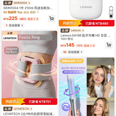
SKIN1004
SKIN1004 1件 210ml 馬達加斯加積
雪草調理化妝水，熱門發光化妝水，
#2 熱銷榜 Top
組合 碳粉
溫和去角質護理，輕盈不黏膩質地，
225
適合混合肌與日常面部護理 | 韓系保
NT$
-98%
最後 2 天
養
已節省 NT$480
1
其他賣家
Lenovo
Lenovo EA166 藍牙耳機 HD 音質 智
慧清晰通話 IPX5 防水 低延遲 運動音
100+售出
樂入耳式耳機 環繞立體聲 降噪無線藍
145
NT$
-77%
最後 2 天
牙耳機
10
其他賣家
已節省 NT$751
LEVIATECH
LEVIATECH 2合1時尚筋膜環電能減