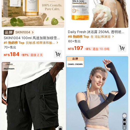
#8 熱銷榜 Top
在 浴缸和淋浴
幾乎賣完了！
#8 熱銷榜 Top
#8 熱銷榜 Top
在 浴缸和淋浴
在 浴缸和淋浴
Daily Fresh 沐浴露 250ML 透明琥珀
SKIN1004
色 壓頭瓶裝 日常沐浴清潔液 清爽潔
幾乎賣完了！
幾乎賣完了！
SKIN1004 100ml 馬達加斯加積雪草
淨感
60+售出
#8 熱銷榜 Top
在 浴缸和淋浴
深層修復精華液，保濕修復，面部精
#1 熱銷榜 Top
抗敏感 精華液和臉部護理
華，不刺激，面部護理，男女皆宜，
幾乎賣完了！
197
70+售出
NT$
-8%
過去 10 小時
日夜使用
184
NT$
-97%
最後 2 天
4