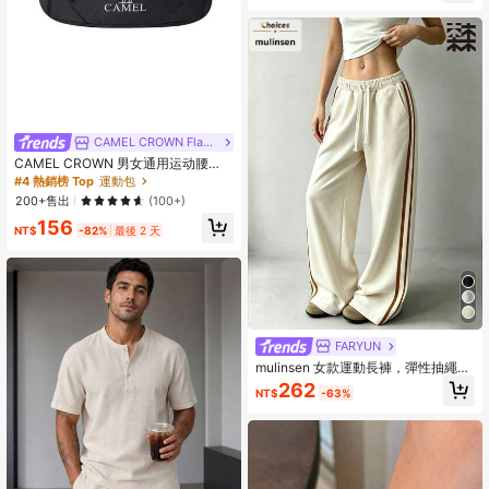
CAMEL CROWN Flagship Store
CAMEL CROWN 男女通用运动腰
包，适合跑步、马拉松、晨跑、健
#4 熱銷榜 Top
運動包
身，可作手机袋
200+售出
(100+)
156
NT$
-82%
最後 2 天
FARYUN
mulinsen 女款運動長褲，彈性抽繩設
計，冰絲條紋拼接配色直筒褲
262
NT$
-63%