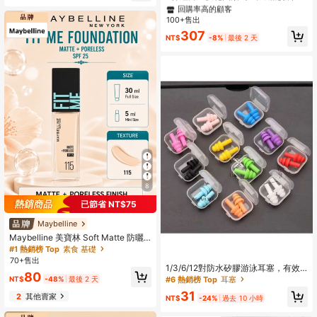
氣舒適版型運動衫，適合跑步健身休
回購率高的顧客
回購率高的顧客
閒旅行戶外運動，運動休閒風
100+售出
#1 熱銷榜 Top
男士戶外T恤和背心
回購率高的顧客
307
NT$
-8%
最後 2 天
8
已節省 NT$75
Maybelline
Maybelline 美寶林 Soft Matte 防曬
粉底液 115，5/30ml，長效滋養，3
#1 熱銷榜 Top
素食 基礎
合1，無妝感，霧面完美妝效，適合油
70+售出
性肌膚
1/3/6/12對防水矽膠游泳耳塞，有效
80
降噪，隨機顏色
#6 熱銷榜 Top
耳塞
NT$
-48%
最後 2 天
31
2
其他賣家
NT$
-24%
過去 10 小時