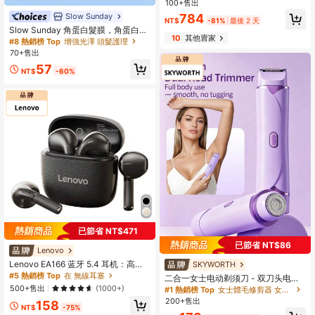
100+售出
刷頭、自動捲髮 | 專業多功能美髮造
Slow Sunday
784
型工具，輕巧便攜設計 | 適用於所有
NT$
-81%
最後 2 天
髮質與髮型
Slow Sunday 角蛋白髮膜，角蛋白、
10
其他賣家
富含蛋白質成分，提供深層滋潤，修
#8 熱銷榜 Top
增強光澤 頭髮護理
復並強化髮質，適合所有髮質，度
70+售出
假、海灘、旅行必備，適合夏季護髮
57
NT$
-60%
已節省 NT$471
已節省 NT$86
Lenovo
Lenovo EA166 蓝牙 5.4 耳机：高品
SKYWORTH
质音效、智能通话降噪、IPX5 防水防
#5 熱銷榜 Top
在 無線耳塞
二合一女士电动剃须刀 - 双刀头电动
汗、超低延迟
剃须刀 - 防水干湿两用体毛修剪器和
500+售出
(1000+)
#1 熱銷榜 Top
女士體毛修剪器 女士電動刮鬍刀
面部脱毛器，适用于比基尼线、腋
200+售出
158
下、腿部和手臂
NT$
-75%