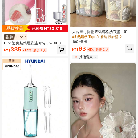
4
已節省 NT$3,819
大容量可折疊透氣網格洗衣籃，加厚
耐用布料可折疊長方形收納桶，附加
#5 熱銷榜 Top
在 滌綸 洗衣籃
Dior
固堅固手柄，適用於浴室、衣櫥、宿
100+售出
Dior 迪奥魅惑唇彩迷你装 3ml #004/
舍、洗衣房、花園、旅行與購物
#009/#018/#038
93
335
NT$
-8%
最後 2 天
NT$
-92%
最後 2 天
3
其他賣家