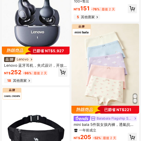
晶瑩清晰通話，無線藍牙耳機，HD音
100+售出
質，內建麥克風，IPX5防水，跑步運
151
NT$
-76%
最後 2 天
動耳機，低延遲
5
其他賣家
已節省 NT$5,927
Lenovo
Lenovo 蓝牙耳机，夹式设计，开放
式，升级至蓝牙5.4，无漏音，长时间
252
NT$
-96%
最後 2 天
佩戴舒适，低延迟，无线运动音乐游
戏耳机，兼容苹果、华为、小米和OP
18
其他賣家
PO手机
已節省 NT$221
#3 熱銷榜 Top
在 度假 少女內衣
一年前成立
Balabala Flagship Store
#3 熱銷榜 Top
#3 熱銷榜 Top
在 度假 少女內衣
在 度假 少女內衣
mini bala 5件裝女孩內褲，透氣抗
菌，柔軟親膚，不捲邊
一年前成立
一年前成立
#3 熱銷榜 Top
在 度假 少女內衣
205
NT$
-52%
最後 2 天
一年前成立