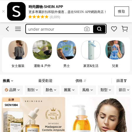
時尚購物-SHEIN APP
×
莫代爾長褲
獲取
更多專屬折扣和額外優惠，盡在SHEIN·APP網路商店！
(8,699)
under armour
運動內衣 大碼 扣
雙人床包四件套
pencil skirt
莫代爾長褲
under armour
女士服裝
運動 & 戶外
男士
家居&生活
兒童
推薦
最受歡迎
價格
篩選
品牌
類別
顏色
圖案
風格
類型
節日