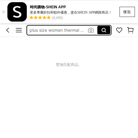
بيجامات شتوية نسائية
時尚購物-SHEIN APP
×
motf
獲取
更多專屬折扣和額外優惠，盡在SHEIN·APP網路商店！
(8,699)
romwe
plus size women thermal underwear
pyjama femme
بيجامات شتوية نسائية
motf
暫無匹配商品。