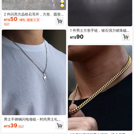
2 件闪亮方晶锆石耳环，方形、圆形
50
和心形，抛光，男女通用嘻哈珠宝，
NT$
-6%
最後 2 天
周年纪念/生日/情人节礼物
估計
1 件男士方形手链，锗石强力锗珠磁
性四合一腕饰，宽版，时尚，圣诞
90
NT$
节、新年、情人节节日礼物
男士不锈钢闪电项链 - 时尚男士礼
物，男友项链，马衔铁链 - 男女通用
39
NT$
估計
配饰圣诞新年情人节节日礼物