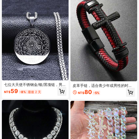
七位大天使不锈钢金/银/黑项链，男女
皮革手链，适合青少年或男性的时尚
通用所罗门护身符基督教吊坠首饰
基督教礼物，非常适合洗礼、圣诞袜
59
80
NT$
-8%
最後 2 天
NT$
-5%
礼物、新年、情人节、父亲节