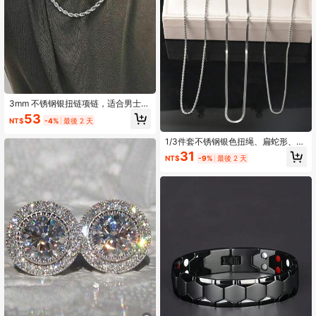
3mm 不锈钢银扭链项链，适合男士和
女士，银色和金色链条，18/20/22/2
53
NT$
-4%
最後 2 天
4 英寸，圣诞节、新年、节日、生日
礼物
1/3件套不锈钢银色扭绳、扁蛇形、方
珠项链套装，简约时尚男女通用项
31
NT$
-9%
最後 2 天
链，低过敏性多层颈链，适合日常、
派对佩戴，可作为送给妻子、妈妈、
朋友的礼物