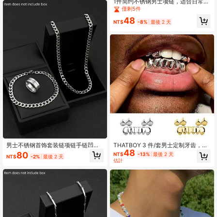
1件简约不锈钢男士项链，适合日常佩
戴，可作为派对、圣诞节、新年、情
僅剩5件
人节和其他节日的珠宝礼物。
48
NT$
-8%
最後 2 天
男士不锈钢首饰套装链项链手链凹陷
THATBOY 3 件/套男士定制牙齿，适
48
戒指嘻哈时尚简约风格适合日常佩戴
用于日常装饰、送给家人和朋友的礼
80
NT$
-13%
最後 2 天
NT$
-2%
最後 2 天
节日礼物（商品不含包装盒）
物、送给男朋友/女朋友的节日生日礼
估計
物、说唱歌手派对服装