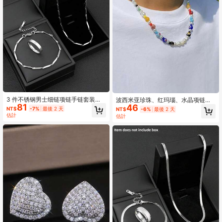
3 件不锈钢男士细链项链手链套装光
波西米亚珍珠、红玛瑙、水晶项链、
81
滑戒指简约个性酷炫风格适合日常佩
46
绿色透明水晶、天然不对称宝石项
NT$
-7%
最後 2 天
NT$
-6%
最後 2 天
戴节日礼物返校珠宝（商品不含盒
链、男士绿松石串珠项链，适合感恩
估計
估計
子）
节、圣诞节、节日、礼物、新年、情
人节等场合。