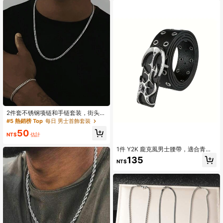
的绝佳礼物。
2件套不锈钢项链和手链套装，街头嘻
哈朋克时尚饰品，男士礼物，圣诞
#5 熱銷榜 Top
每日 男士首飾套裝
节、新年、情人节
50
NT$
估計
1件 Y2K 龐克風男士腰帶，適合青少
年夏季休閒戶外運動、度假旅行、畢
135
NT$
業禮物、生日穿搭配件或日常穿著