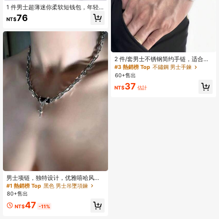
1 件男士超薄迷你柔软短钱包，年轻
银行卡包皮夹，垂直折叠零钱包，卡
76
NT$
包，送礼的理想选择适合青少年夏季
休闲户外运动或度假旅行或毕业礼物
或生日礼服配饰正式/商务正式情人节
创意
2 件/套男士不锈钢简约手链，适合日
常佩戴、约会、聚会，是送给男士的
#3 熱銷榜 Top
不鏽鋼 男士手鍊
绝佳礼物
60+售出
37
NT$
估計
#1 熱銷榜 Top
黑色 男士吊墜項鍊
僅剩1件
#1 熱銷榜 Top
#1 熱銷榜 Top
黑色 男士吊墜項鍊
黑色 男士吊墜項鍊
男士项链，独特设计，优雅嘻哈风
格，黑色玛瑙缠绕多层颈链，百搭朋
僅剩1件
僅剩1件
克风吊坠，圣诞节、新年、情人节礼
80+售出
#1 熱銷榜 Top
黑色 男士吊墜項鍊
物
僅剩1件
47
NT$
-11%