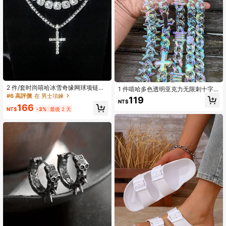
2 件/套时尚嘻哈冰雪奇缘网球项链和
1 件嘻哈多色透明亚克力无限刺十字
水钻闪电吊坠配糖果项链，男女通
#6 高評價
在 男士項鍊
心形链项链，适合男士日常佩戴，圣
119
用，适合派对和日常装饰、圣诞节、
NT$
诞节、新年、情人节、节日礼物
166
新年节日礼物
NT$
-3%
最後 2 天