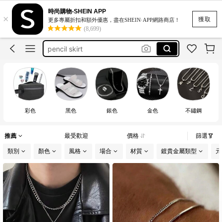
under armour
時尚購物-SHEIN APP
×
運動內衣 大碼 扣
獲取
更多專屬折扣和額外優惠，盡在SHEIN·APP網路商店！
(8,699)
雙人床包四件套
pencil skirt
莫代爾長褲
under armour
彩色
黑色
銀色
金色
不鏽鋼
推薦
最受歡迎
價格
篩選
類別
顏色
風格
場合
材質
鍍貴金屬類型
元