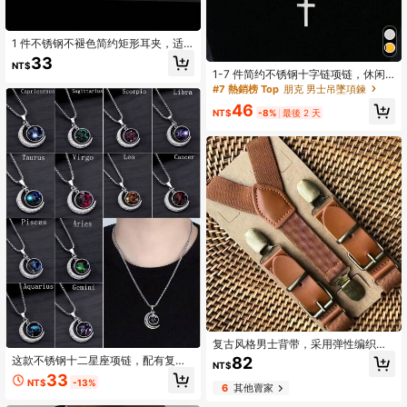
1 件不锈钢不褪色简约矩形耳夹，适
合有耳洞或无耳洞的男士
33
NT$
1-7 件简约不锈钢十字链项链，休闲
日常佩戴，约会，派对，生日，圣诞
#7 熱銷榜 Top
朋克 男士吊墜項鍊
节，新年，情人节节日礼物
46
NT$
-8%
最後 2 天
复古风格男士背带，采用弹性编织面
料，经典Y型后背设计，涤纶材质——
82
这款不锈钢十二星座项链，配有复古
NT$
是婚礼和正式场合的理想之选。
月亮和夜光石吊坠，低过敏性材质，
33
NT$
-13%
时尚优雅，适合日常佩戴、聚会和派
6
其他賣家
对等场合。是送给妻子、母亲和朋友