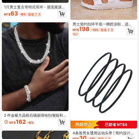
1只男士复古哥特式耳环 - 朋克摇滚风
格，低过敏性铜材质
63
NT$
-9%
最後 2 天
男士简约扣环平底一脚蹬凉鞋，适合
198
夏季休闲、户外运动、度假旅行、毕
NT$
-12%
最後 2 天
业礼物或生日配饰、淋浴鞋
估計
2 件金银方晶锆石镶嵌嘻哈扣项链和
手链套装，男女通用，日常或节日佩
162
NT$
-6%
戴，感恩节、圣诞节、节日珠宝礼
已節省 NT$4
物，新年、情人节
4条装男女通用运动头带 | 简约设计，
30
适合滑雪、健身、瑜伽、跑步、足球
NT$
-12%
最後 2 天