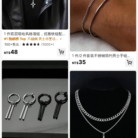
1 件双层嘻哈风格项链，优雅铁链配
星形吊坠，无镀层时尚配饰，适合男
#1 熱銷榜 Top
不鏽鋼 男士吊墜項鍊
士圣诞节新年情人节节日礼物
100+售出
(1000+)
48
NT$
1 件/2 件套装不锈钢简约男士手链，
运动休闲，防水且不会褪色，简约设
35
NT$
计