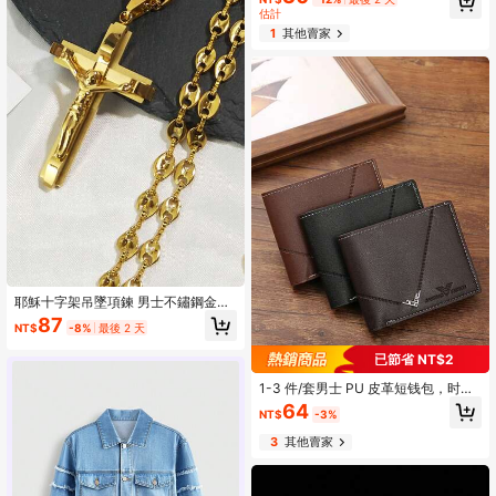
等运动 | 时尚定型，吸湿排汗，夏季
估計
必备发饰
1
其他賣家
耶穌十字架吊墜項鍊 男士不鏽鋼金銀
色基督咖啡豆鍊飾 十字架時尚配件 情
87
NT$
-8%
最後 2 天
侶禮物
已節省 NT$2
1-3 件/套男士 PU 皮革短钱包，时尚
格子软钱包，大容量多卡槽，可存放
64
NT$
-3%
大额钞票，简易硬币袋，信用卡银行
卡身份证照片槽，商务休闲风格，是
3
其他賣家
男士生日或伴侣的理想礼物，男士青
春时尚风格适合青少年夏季休闲户外
运动或度假旅行或毕业礼物或生日礼