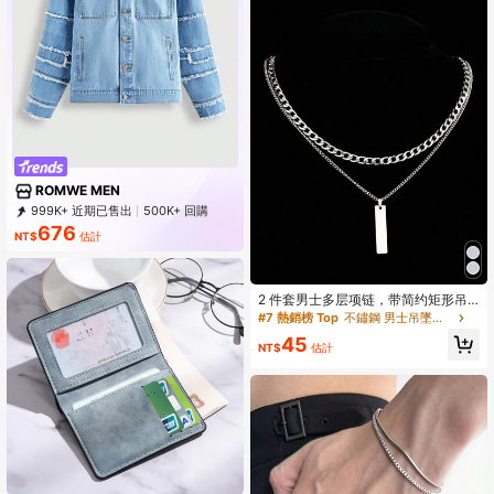
服配饰正式/商务正式情人节创意
ROMWE MEN
999K+ 近期已售出
500K+ 回購
669K 訂閱
676
NT$
估計
2 件套男士多层项链，带简约矩形吊
坠、锁骨链、圣诞节、新年、情人
#7 熱銷榜 Top
不鏽鋼 男士吊墜項鍊
节、节日礼物
45
NT$
估計