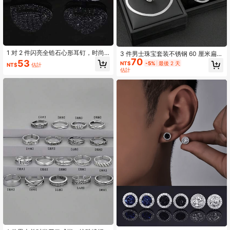
1 对 2 件闪亮全锆石心形耳钉，时尚
3 件男士珠宝套装不锈钢 60 厘米扁平
适合日常佩戴、情人节和新年礼物
70
项链压扁手链戒指简约时尚风格适合
53
NT$
-5%
最後 2 天
NT$
估計
日常节日礼物（商品不含包装盒）
估計