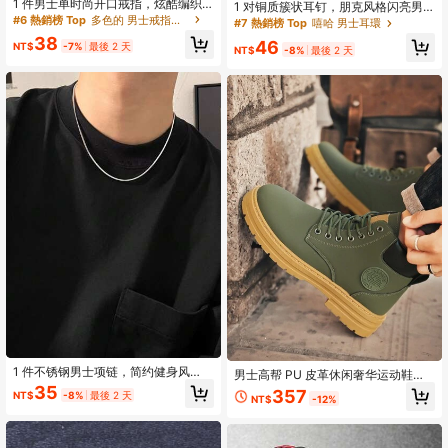
1 件男士单时尚开口戒指，炫酷编织
1 对铜质簇状耳钉，朋克风格闪亮男
链环，复古仿银色调
#6 熱銷榜 Top
多色的 男士戒指套裝
士耳环配饰，适合日常、度假、派对
#7 熱銷榜 Top
嘻哈 男士耳環
场合、生日和节日礼物
38
46
NT$
-7%
最後 2 天
NT$
-8%
最後 2 天
1 件不锈钢男士项链，简约健身风
男士高帮 PU 皮革休闲奢华运动鞋，
格，方形蛇链，男女通用锁骨链（长
系带运动鞋，嘻哈，街头风格，增高
35
357
NT$
-8%
最後 2 天
度 45 厘米-65 厘米）圣诞新年情人节
NT$
-12%
鞋，适合青少年，夏季休闲，户外运
节日礼物
动，度假，旅行，毕业礼物，生日礼
服配饰 2000 年代风格街头服饰