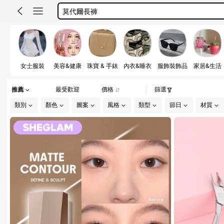
under armour
運動內衣 大碼 扣
雙人床包四件套
pencil skirt
女士服裝
美容&健康
珠寶 & 手錶
內衣&睡衣
服飾裝飾品
家居&生活
莫代爾長褲
under armour
推薦
最受歡迎
價格
篩選
類別
顏色
圖案
風格
類型
節日
材質