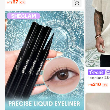
67
NT$
-7%
ResortEas
310
NT$
-5%