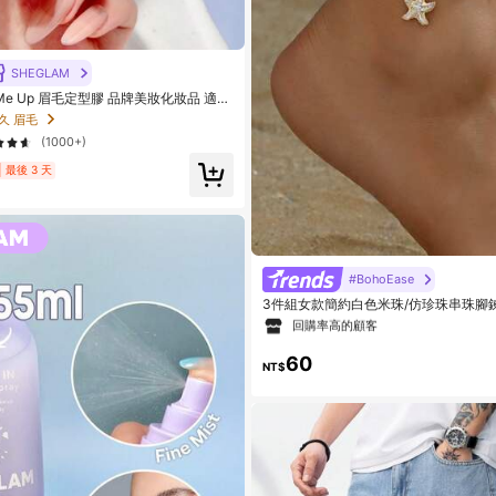
SHEGLAM
t Me Up 眉毛定型膠 品牌美妝化妝品 適合
久 眉毛
(1000+)
最後 3 天
#8 熱銷榜 Top
海星 女士足部首飾
#BohoEase
回購率高的顧客
3件組女款簡約白色米珠/仿珍珠串珠腳
貝殼吊飾，適合日常穿著與度假，海岸
#8 熱銷榜 Top
#8 熱銷榜 Top
海星 女士足部首飾
海星 女士足部首飾
回購率高的顧客
回購率高的顧客
60
NT$
#8 熱銷榜 Top
海星 女士足部首飾
回購率高的顧客