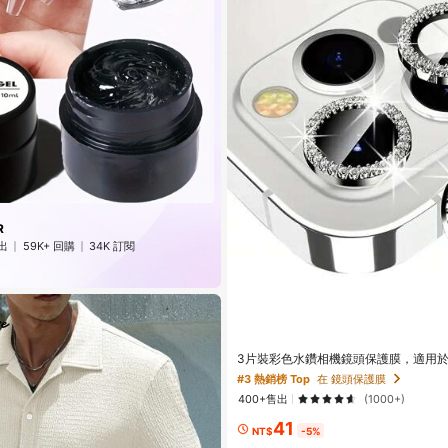
R
出
59K+ 回購
34K 訂閱
3片裝彩色水鑽相機鏡頭保護膜，適用於17/17
o/17 Pro Max/16/16 Pro/16 Plus/16 Pr
#3 熱銷榜 Top
在 鏡頭保護膜
15 Pro Max/14/14 Pro/14 Pro 
400+售出
(1000+)
機蓋強化玻璃，送給她的禮物
41
NT$
-5%