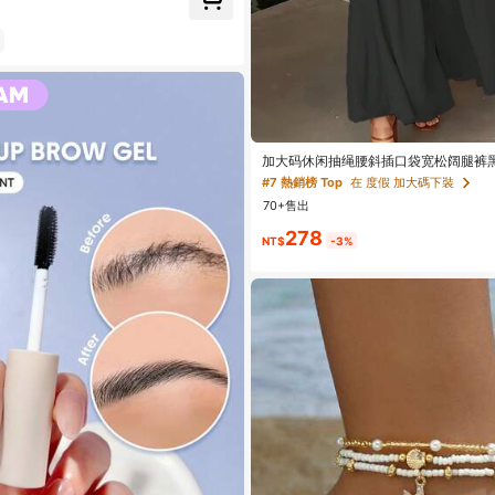
加大码休闲抽绳腰斜插口袋宽松阔腿裤
#7 熱銷榜 Top
在 度假 加大碼下裝
70+售出
278
NT$
-3%