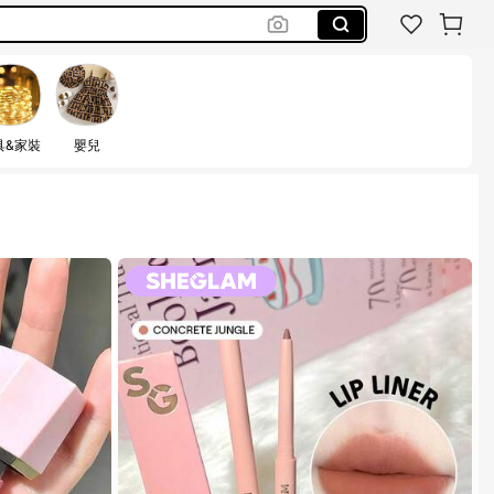
具&家裝
嬰兒