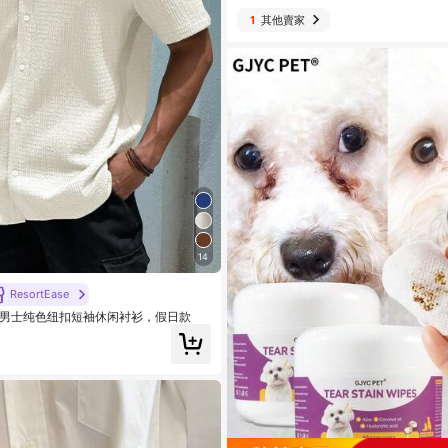
1
其他賣家
14
ResortEase
e 宽松男士纯色纽扣短袖休闲衬衫，假日款