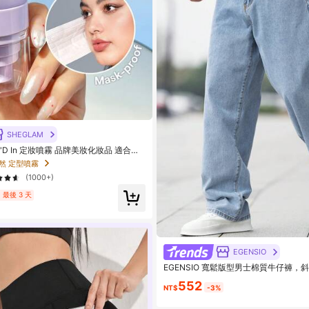
SHEGLAM
ck'D In 定妝噴霧 品牌美妝化妝品 適合女
然 定型噴霧
(1000+)
最後 3 天
EGENSIO
EGENSIO 寬鬆版型男士棉質牛仔褲，
褲冲浪滑板褲貨運褲平口淺藍色休閒日出
552
之友
NT$
-3%