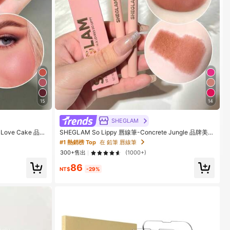
15
14
SHEGLAM
Love Cake 品牌
SHEGLAM So Lippy 唇線筆-Concrete Jungle 品牌美妝
化妝品 適合女士與女孩
#1 熱銷榜 Top
在 鉛筆 唇線筆
300+售出
(1000+)
86
NT$
-29%