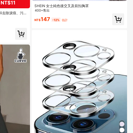
NT$11
SHEIN 女士純色後交叉及前扣胸罩
400+售出
 溫和去除淚痕、污
用於眼睛、臉部與褶
147
NT$
-12%
估計