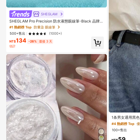
SHEGLAM
SHEGLAM Pro Precision 防水液態眼線筆-Black 品牌美
妝化妝品 適合女士與女孩
#1 熱銷榜 Top
防暈染 眼線筆
500+售出
(1000+)
134
NT$
-26%
最後 3 天
估計
1条男女通用黑
为时尚百搭的配
#4 熱銷榜 Top
優
100+售出
59