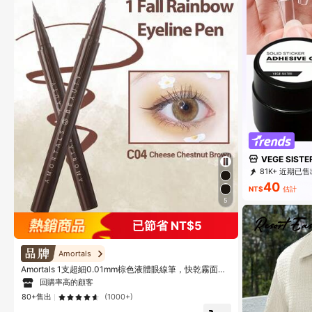
VEGE SISTE
81K+ 近期已售
40
NT$
估計
5
已節省 NT$5
Amortals
Amortals 1支超細0.01mm棕色液體眼線筆，快乾霧面順
滑筆尖，防水防汗防暈染長效持久，溫和親膚色素，適合
回購率高的顧客
初學者與化妝師，熱門必備眼妝彩妝
80+售出
(1000+)