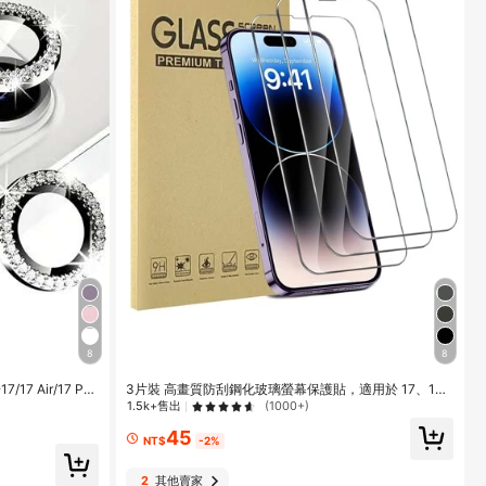
8
8
 Air/17 Pr
3片裝 高畫質防刮鋼化玻璃螢幕保護貼，適用於 17、17
o Max/15/15 Pro/
Pro、17 Pro Max、16 Pro Max、16、16 Pro、16 Plu
1.5k+售出
(1000+)
Max，鑲嵌人造鑽閃亮相
s，防震抗衝擊
45
NT$
-2%
2
其他賣家