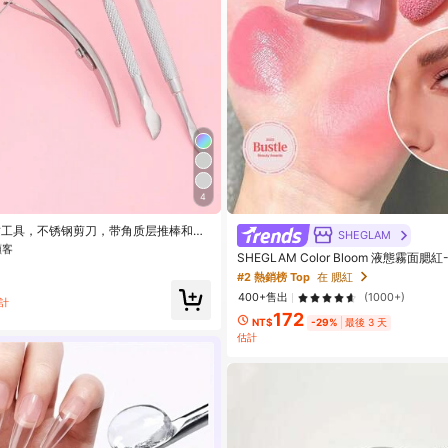
4
甲角質層 美甲配件
顧客
质工具，不锈钢剪刀，带角质层推棒和去
SHEGLAM
，美甲工具，美甲艺术工具，返校季，美
甲角質層 美甲配件
甲角質層 美甲配件
SHEGLAM Color Bloom 液態霧面腮紅-
适用于贴片式美甲）
美妝化妝品 適合女士與女孩
顧客
顧客
#2 熱銷榜 Top
在 腮紅
400+售出
(1000+)
甲角質層 美甲配件
計
172
顧客
NT$
-29%
最後 3 天
估計