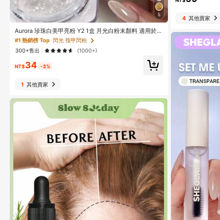
NT$
5
4
其他賣家
Aurora 珍珠白美甲亮粉 Y2 1盒 月光白粉末顏料 適用於釉
面甜甜圈美甲 月光粉鏡面效果亮粉
#1 熱銷榜 Top
閃光 指甲閃粉
300+售出
(1000+)
34
NT$
-3%
1
其他賣家