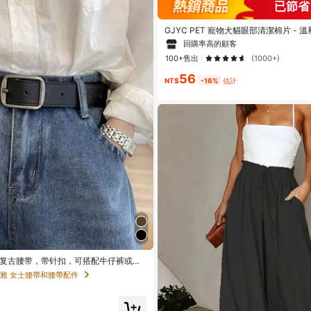
已節省 
#1 熱銷榜 Top
在 貓/狗 寵物清潔配件
回購率高的顧客
GJYC PET 寵物犬貓眼部清潔棉片 -
垢與分泌物 - 低過敏眼部清潔劑，適
#1 熱銷榜 Top
#1 熱銷榜 Top
在 貓/狗 寵物清潔配件
在 貓/狗 寵物清潔配件
皺處 - 60片/包
100+售出
(1000+)
回購率高的顧客
回購率高的顧客
56
#1 熱銷榜 Top
在 貓/狗 寵物清潔配件
NT$
-16%
估計
回購率高的顧客
色复古腰带，带针扣，可搭配牛仔裤或作
饰。
雅 女士腰帶和腰帶配件