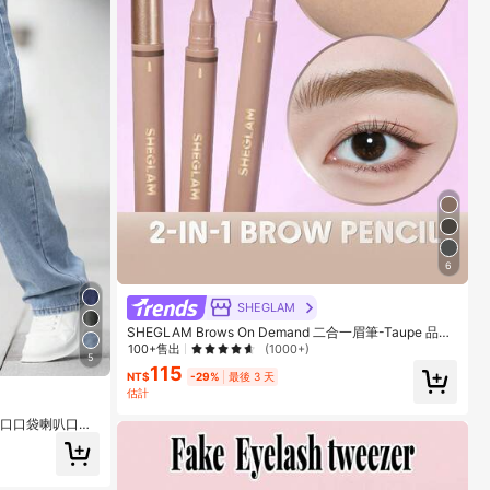
6
SHEGLAM
SHEGLAM Brows On Demand 二合一眉筆-Taupe 品牌
美妝化妝品 適合女士與女孩
100+售出
(1000+)
5
115
NT$
-29%
最後 3 天
估計
斜口口袋喇叭口長
遊Y2K風格喜劇