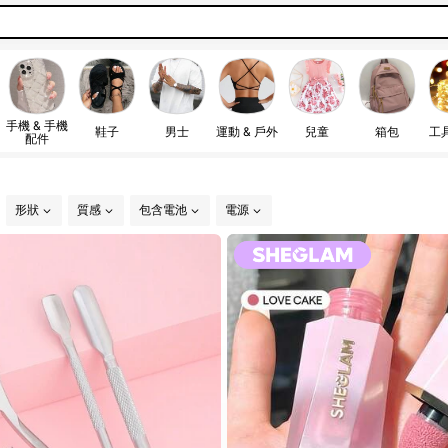
手機 & 手機
鞋子
男士
運動 & 戶外
兒童
箱包
工
配件
形狀
質感
包含電池
電源