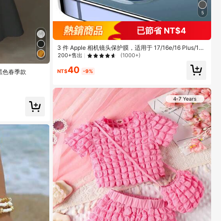
5
已節省 NT$4
3 件 Apple 相机镜头保护膜，适用于 17/16e/16 Plus/16/
16Promax/16Pro/15Promax/15Pro/15/15plus/14Proma
200+售出
(1000+)
x/14Pro/14/14plus/13Promax/13/13Pro/13mini/12Pro
40
max/12/11/11Pro
NT$
-9%
黑色春季款
4-7 Years