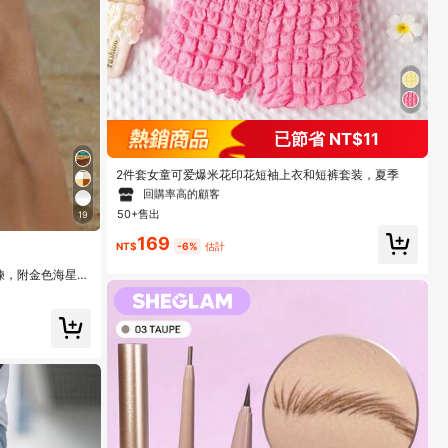
已節省 NT$11
#1 熱銷榜 Top
粉紅色 年輕女孩套裝
回購率高的顧客
2件套女童可爱爆米花印花短袖上衣和短裤套装，夏季
#1 熱銷榜 Top
#1 熱銷榜 Top
粉紅色 年輕女孩套裝
粉紅色 年輕女孩套裝
50+售出
19
回購率高的顧客
回購率高的顧客
169
#1 熱銷榜 Top
粉紅色 年輕女孩套裝
NT$
-6%
估計
回購率高的顧客
鍊，附金色海星與
風