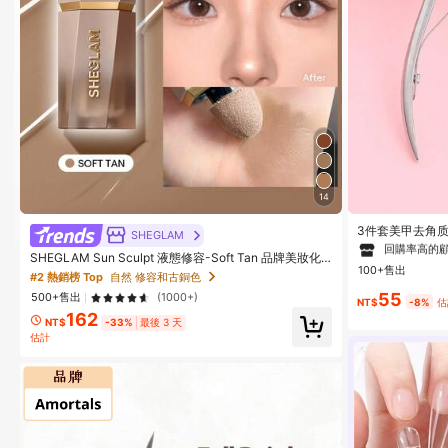
14
#2 熱銷榜 Top
指
回購率高的
3件套美甲去角
SHEGLAM
除器，美甲用品
#2 熱銷榜 Top
#2 熱銷榜 Top
指
指
SHEGLAM Sun Sculpt 液態修容-Soft Tan 品牌美妝化
甲，美甲工具（
100+售出
妝品 適合女士與女孩
回購率高的
回購率高的
#2 熱銷榜 Top
自然 修容和古銅色
55
500+售出
(1000+)
#2 熱銷榜 Top
指
NT$
-8%
估
162
回購率高的
NT$
-33%
最後 3 天
估計