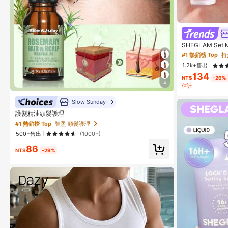
SHEGLAM Se
女士與女孩
#1 熱銷榜 Top
持
1.2k+售出
134
NT$
-26%
4
估計
Slow Sunday
護髮精油頭髮護理
#1 熱銷榜 Top
豐盈 頭髮護理
500+售出
(1000+)
86
NT$
-29%