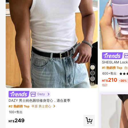
SHEGLAM Lo
士與女孩
#1 熱銷榜 Top
自
600+售出
210
NT$
-20%
34
估計
Dazy
DAZY 男士純色圓領修身背心，適合夏季
#2 熱銷榜 Top
平原 男士背心
100+售出
249
NT$