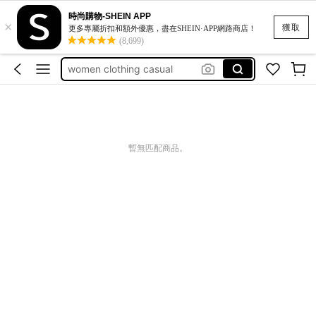
motf
時尚購物-SHEIN APP
×
romwe
獲取
更多專屬折扣和額外優惠，盡在SHEIN·APP網路商店！
(8,699)
women clothing casual
white dress for women
bikini
motf
暫無匹配商品。