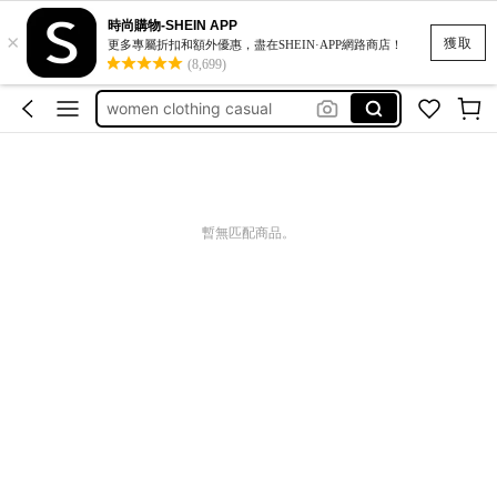
bikini
時尚購物-SHEIN APP
×
motf
獲取
更多專屬折扣和額外優惠，盡在SHEIN·APP網路商店！
(8,699)
romwe
women clothing casual
white dress for women
bikini
motf
暫無匹配商品。