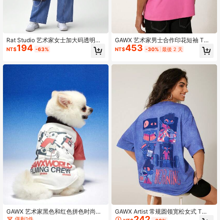
Rat Studio 艺术家女士加大码透明星
GAWX 艺术家男士合作印花短袖 T
194
453
星图案上衣，秋季，适合秋冬季、度
恤，图案 T 恤适合春夏季日常穿着、
NT$
-63%
NT$
-30%
最後 2 天
假、外出、节日
假日、度假、节日、伊比沙岛风格
GAWX 艺术家黑色和红色拼色时尚弹
GAWX Artist 常规圆领宽松女式 T
242
力宠物 T 恤，适合猫和狗，节日
恤，MORNING 图案 T 恤，适合夏
僅剩1件