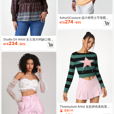
AshuriiCouture 设计师男士字母图案
274
抽绳连帽衫，适合假期、休假、春
NT$
-61%
季、节日、健身、伊比沙岛
Studio Dri Artist 女士加大码缺口领口
234
全印花收腰上衣，适合度假、春季、
NT$
-61%
外出、节庆、伊比沙岛
Threesuture Artist 女款拼色条纹星星
图案破洞毛衣，秋季，适合秋冬季、
僅剩1件
假日、度假、节日