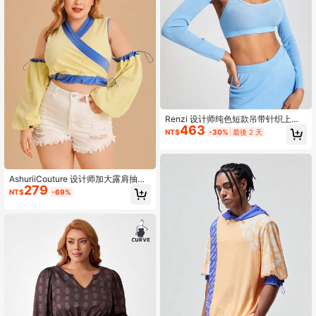
Renzi 设计师纯色短款吊带针织上衣
463
搭配短上衣，女式上衣，适合度假、
NT$
-30%
最後 2 天
外出、节庆、伊比沙岛
AshuriiCouture 设计师加大露肩抽绳
279
侧灯笼袖短款套头衫，适合假期、度
NT$
-69%
假、春季、节日、伊比沙岛