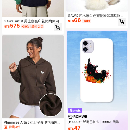
GAWX 艺术家白色宠物猴印花鸟眼面
66
料 T 恤，1 件，节日
GAWX Artist 男士拼色印花简约休闲
NT$
-60%
575
套头运动衫、上衣、适合度假、春
NT$
-30%
最後 2 天
季、外出、节庆、健身、伊比沙岛
ROMWE
999K+ 近期已售出
999K+ 回購
Plummies Artist 女士字母印花抽绳连
帽运动衫，节日
4.2M 訂閱
47
僅剩4件
NT$