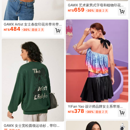
GAWX 艺术家男式字母和植物印花套
659
头衫休闲长袖运动衫，上衣，适合度
NT$
-30%
最後 2 天
假、休假、春季、外出、节日、健
身、伊比沙岛
GAWX Artist 女士条纹印花吊带吊带
484
上衣，适合夏季、假日、度假、海
NT$
-30%
最後 2 天
滩、外出、节日、伊比沙岛装扮、西
方服饰
YiFan Yao 设计师品牌女士系带渐变
378
色天鹅绒露背上衣，适合夏季、假
NT$
-30%
最後 2 天
日、外出、节日
GAWX 女士宽松圆领运动衫，带印花
The Artist Lifestyle，100% 纯棉，适