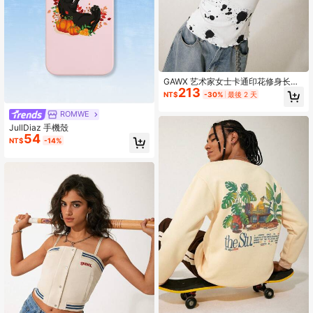
GAWX 艺术家女士卡通印花修身长袖
213
T 恤，春/夏图案 T 恤，适合假期、度
NT$
-30%
最後 2 天
假、节日、伊比沙岛装扮、西方服饰
ROMWE
JullDiaz 手機殼
54
NT$
-14%