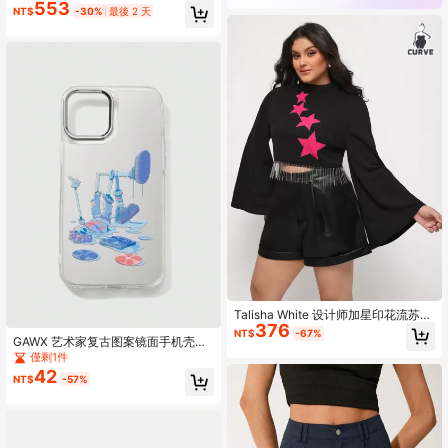
553
NT$
-30%
最後 2 天
Talisha White 设计师加星印花流苏下
376
摆 T 恤，图案 T 恤，适合假日、度
NT$
-67%
GAWX 艺术家复古图案镜面手机壳，
假、春季、节日、伊比沙岛
节日
僅剩1件
42
NT$
-57%