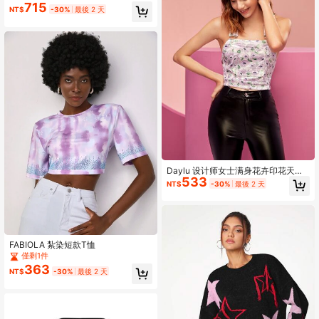
715
NT$
-30%
最後 2 天
Daylu 设计师女士满身花卉印花天鹅
533
绒露背上衣，适合夏季、假日、外
NT$
-30%
最後 2 天
出、节日
FABIOLA 紮染短款T恤
僅剩1件
363
NT$
-30%
最後 2 天