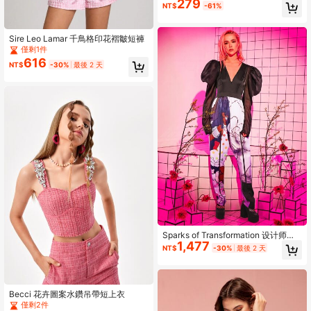
279
NT$
-61%
Sire Leo Lamar 千鳥格印花褶皺短褲
僅剩1件
616
NT$
-30%
最後 2 天
Sparks of Transformation 设计师款
1,477
女式图案羊腿袖连体裤，秋季，适合
NT$
-30%
最後 2 天
秋冬季、假期、节日
Becci 花卉圖案水鑽吊帶短上衣
僅剩2件