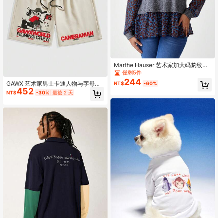
Marthe Hauser 艺术家加大码豹纹拼
布二合一 T 恤，秋季图案 T 恤，适合
僅剩5件
秋冬季、假日、度假、节日
244
GAWX 艺术家男士卡通人物与字母印
NT$
-60%
452
花抽绳腰短裤，休闲，春夏，假日，
NT$
-30%
最後 2 天
度假，节日，伊比沙岛风格