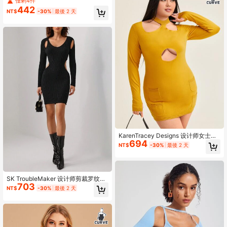
僅剩4件
合度假、休假、春季、节日、健身、
442
NT$
-30%
最後 2 天
伊比沙岛装扮、西方服饰
KarenTracey Designs 设计师女士加
694
大前开襟紧身毛衣裙，秋季，适合秋
NT$
-30%
最後 2 天
冬季、度假、派对、节日
SK TroubleMaker 设计师剪裁罗纹针
703
织紧身优雅毛衣裙，适合节日、派
NT$
-30%
最後 2 天
对、生日服装、节日、婚礼舞会礼服