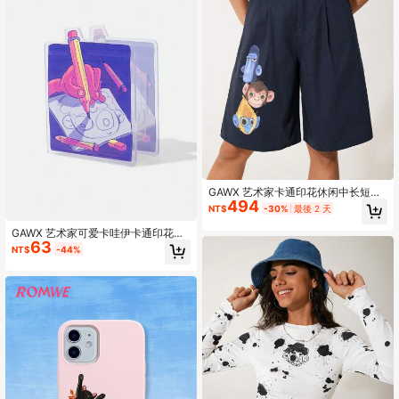
GAWX 艺术家卡通印花休闲中长短
494
裤，带口袋，夏季，适合夏季、假
NT$
-30%
最後 2 天
日、度假、海滩、节日、伊比沙岛装
扮、西部装扮
GAWX 艺术家可爱卡哇伊卡通印花文
63
具收纳盒，节日
NT$
-44%