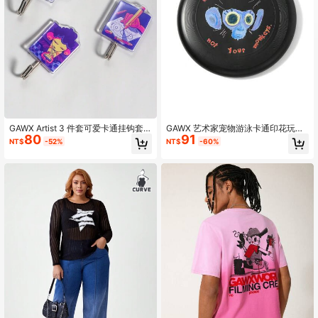
GAWX Artist 3 件套可爱卡通挂钩套
GAWX 艺术家宠物游泳卡通印花玩
80
91
装，节日
具，宠物训练和益智游戏玩具，节日
NT$
-52%
NT$
-60%