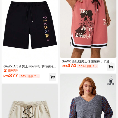
GAWX 西瓜粉男士休閒短褲，卡通字
474
母條紋拼接設計，夏季外出穿搭
GAWX Artist 男士休闲字母印花抽绳
NT$
-30%
最後 2 天
腰夏季短裤、度假
僅剩1件
377
NT$
-30%
最後 2 天