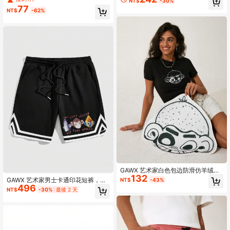
NT$
-30%
季、假日、度假、春季、节日、伊比
77
NT$
-62%
沙岛
GAWX 艺术家白色包边防滑仿羊绒地
132
毯，节日，情人节
GAWX 艺术家男士卡通印花短裤，适
NT$
-43%
496
合春夏季日常穿着、假日、度假、节
NT$
-30%
最後 2 天
日、伊比沙岛风格