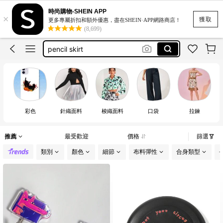
under armour
時尚購物-SHEIN APP
×
運動內衣 大碼 扣
獲取
更多專屬折扣和額外優惠，盡在SHEIN·APP網路商店！
(8,699)
雙人床包四件套
pencil skirt
莫代爾長褲
under armour
彩色
針織面料
梭織面料
口袋
拉鍊
推薦
最受歡迎
價格
篩選
類別
顏色
細節
布料彈性
合身類型