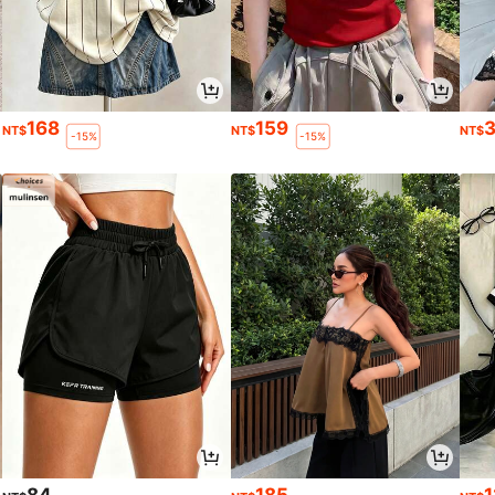
168
159
NT$
NT$
NT$
-15%
-15%
84
185