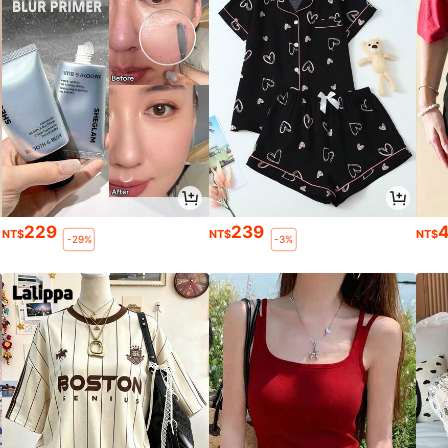
229
239
NT$
NT$
NT$
-29%
-3%