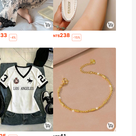
333
238
NT$
-4%
-15%
125
41