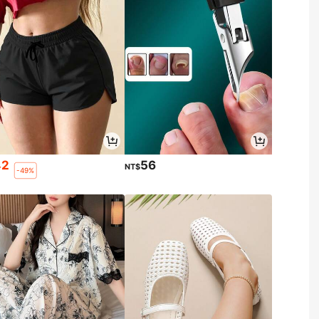
42
56
NT$
-49%