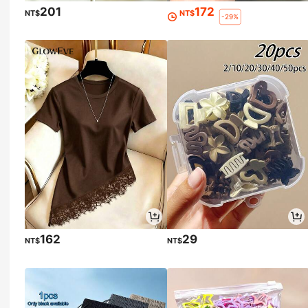
201
172
NT$
NT$
-29%
162
29
NT$
NT$