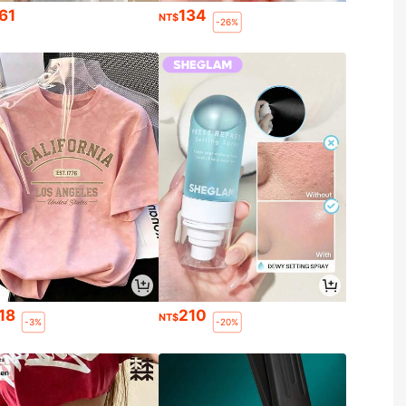
61
134
NT$
-26%
18
210
NT$
-3%
-20%