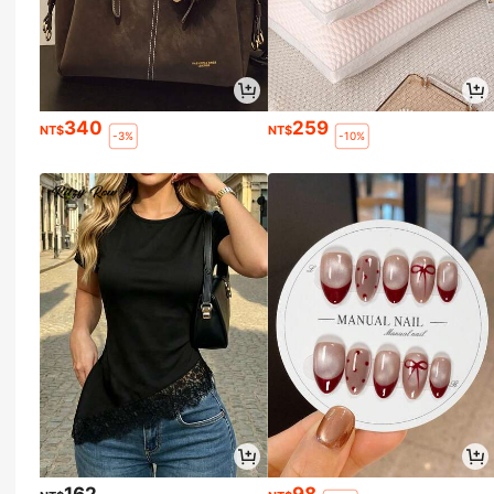
340
259
NT$
NT$
-3%
-10%
162
98