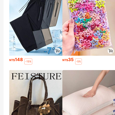
148
35
NT$
NT$
-15%
-5%