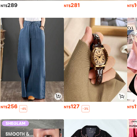
289
281
1
NT$
NT$
NT$
256
127
1
NT$
NT$
NT$
-4%
-3%