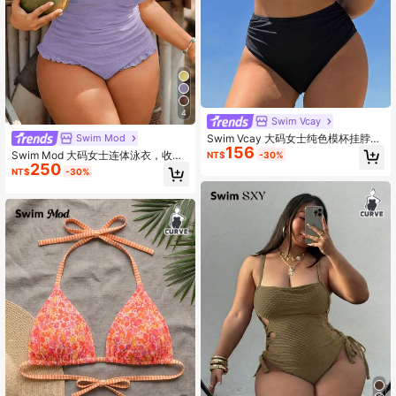
4
Swim Vcay
Swim Vcay 大码女士纯色模杯挂脖比
Swim Mod
156
基尼上衣，系带后背设计，适合海滩
Swim Mod 大码女士连体泳衣，收腹
NT$
-30%
度假
250
提臀，高弹力，纯色，特殊面料，含
NT$
-30%
多巴胺成分，适合海滩、泳池、水疗
中心，甜美风格