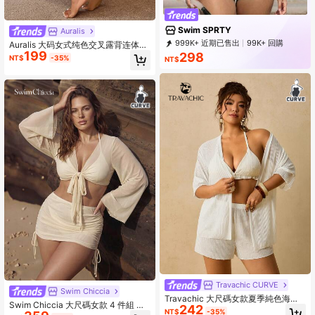
Swim SPRTY
Auralis
999K+ 近期已售出
99K+ 回購
Auralis 大码女式纯色交叉露背连体泳
199
160K 訂閱
衣
298
NT$
-35%
NT$
Travachic CURVE
Swim Chiccia
Travachic 大尺碼女款夏季純色海灘
Swim Chiccia 大尺碼女款 4 件組 素
242
度假半透明和服罩衫與短褲兩件套
NT$
-35%
色細肩帶比基尼泳衣套裝 附網紗罩衫