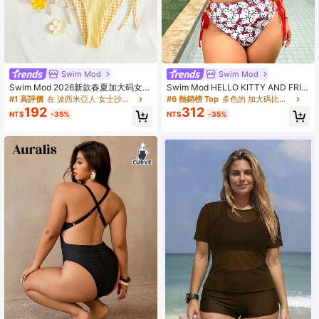
Swim Mod
Swim Mod
Swim Mod 2026新款春夏加大码女式
Swim Mod HELLO KITTY AND FRIE
甜美吊带双面黄色三角比基尼套装，
NDS | SHEIN 大码女式甜美沙滩度假
#1 高評價
在 波西米亞人 女士沙灘裝
#6 熱銷榜 Top
多色的 加大碼比基尼套裝
适合海滩度假
随机印花挂脖系带比基尼套装，含网
192
312
NT$
-35%
NT$
-35%
纱短袖上衣，三件套