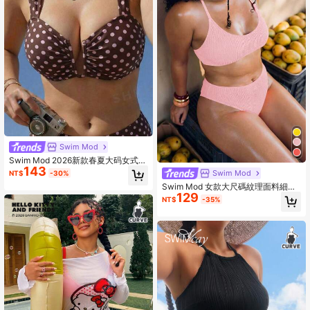
Swim Mod
Swim Mod 2026新款春夏大码女式波
143
点U领性感简约沙滩派对泳装上衣
Swim Mod
NT$
-30%
Swim Mod 女款大尺碼紋理面料細肩
129
帶度假海灘比基尼泳衣上衣
NT$
-35%