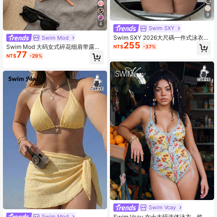
9
4
Swim SXY
Swim SXY 2026大尺碼一件式泳衣，
Swim Mod
255
夏季海灘鏤空抽繩側邊細肩帶性感一
Swim Mod 大码女式碎花细肩带露背
NT$
-37%
件式泳裝
77
比基尼上衣
NT$
-29%
Swim Vcay
Swim Vcay 女士大码连体泳衣，性感
Swim Mod