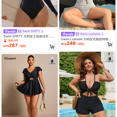
Swim SPRTY
Swim Lushoire
Swim SPRTY 大码女士连体泳衣，长
Swim Lushoire 大码女式新款特殊面
袖拉链防晒衣，适合游泳、沙滩、运
僅剩4件
248
料连体泳衣，带可拆卸胸垫，优雅个
动、度假
NT$
-35%
287
性喇叭袖性感V领蝴蝶结镂空泳装，休
NT$
-35%
闲时尚度假沙滩泳衣