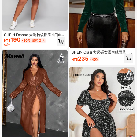
SHEIN Essnce 大碼豹紋插肩袖T恤洋
190
裝
NT$
-20%
最後 2 天
估計
SHEIN Clasi 大尺碼女露肩絨面革 T
卹
235
NT$
-40%