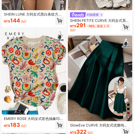
6
7
SHEIN LUNE 大码女式黑白条纹方领
#抽繩褲
休闲短袖 T 恤夏季外出
144
SHEIN PETITE CURVE 大码女式系带
NT$
估計
291
条纹阔腿宽松裤，春季款，优雅高
NT$
-10%
最後 2 天
腰，休闲宽松裤
估計
8
EMERY ROSE 大码女式彩色抽象印花
图案 T 恤、夏季休闲女装、涂鸦印花
183
GlowEve CURVE 大码女式优雅纯色
NT$
估計
女式上衣
伞绿色裙子
322
NT$
估計