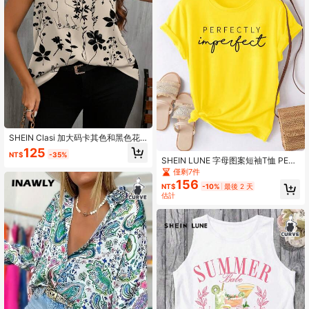
SHEIN Clasi 加大码卡其色和黑色花
卉印花优雅休闲简约衬衫，适合夏季
125
NT$
-35%
SHEIN LUNE 字母图案短袖T恤 PERF
ECTLY Imperfect 图案T恤 女式上衣
僅剩7件
156
NT$
-10%
最後 2 天
估計