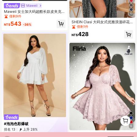
Maweii
Maweii 女士加大码超酷长款皮夹克，
10
宽松系带 PU 皮大衣
僅剩9件
SHEIN Clasi 大码女式优雅浪漫碎花
543
NT$
-36%
蝴蝶结领高开衩泡泡袖时尚连衣裙，
僅剩1件
春夏
428
NT$
1
0
#泡泡色彩爆破
6
排名 13
上升 28%
Flirla 大码花卉纹理短袖优雅连衣裙
644
NT$