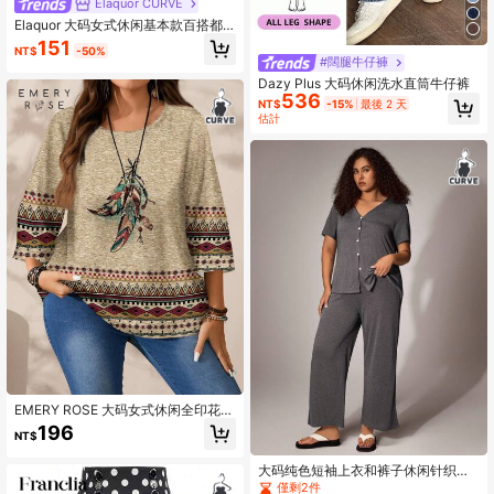
Elaquor CURVE
Elaquor 大码女式休闲基本款百搭都
市时尚金属扣装饰弹性罗纹 V 领纯色
151
NT$
-50%
长袖 T 恤，秋季
#闊腿牛仔褲
Dazy Plus 大码休闲洗水直筒牛仔裤
536
NT$
-15%
最後 2 天
估計
EMERY ROSE 大码女式休闲全印花圆
领宽松七分袖衬衫，西式女装
196
NT$
大码纯色短袖上衣和裤子休闲针织睡
衣套装家居服
僅剩2件