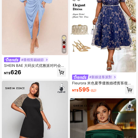
18
#垂褶剪裁細節
SHEIN BAE 大码女式优雅派对约会性
感闪光亮片垂坠领褶饰不对称下摆开
626
NT$
衩长袖连衣裙，豌豆绿，女式婚礼宾
#新娘送客派對
客礼服
Fleurora 米色夏季優雅婚禮賓客復古
工作婚禮雞尾酒會彩色針織雪紡圓領
595
NT$
估計
主教袖A字大尺碼舞會禮服