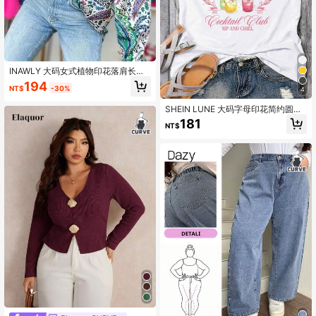
INAWLY 大码女式植物印花落肩长袖
宽松休闲衬衫，适合度假、秋季
194
NT$
-30%
4
SHEIN LUNE 大码字母印花简约圆领
背心
181
NT$