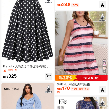
248
NT$
-35%
Franclia 大码波点印花优雅A字裙，腰
部收褶设计，适合夏秋季穿着
僅剩5件
8
325
NT$
已節省 NT$19
SHEIN 大码条纹印花睡袍
170
NT$
-10%
最後 2 天
估計