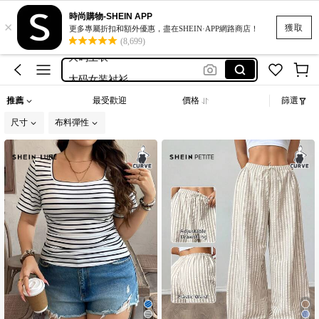
romwe
時尚購物-SHEIN APP
×
motf
獲取
更多專屬折扣和額外優惠，盡在SHEIN·APP網路商店！
(8,699)
大码上衣
大码女装衬衫
plus size woman dresses
推薦
最受歡迎
價格
篩選
romwe
尺寸
布料彈性