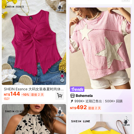
SHEIN Essnce 大码女装春夏时尚休
144
闲性感舒适日常纹理面料 V 领修身扭
NT$
-10%
最後 2 天
Bohemela
纹无袖上衣，外出上衣，波西米亚
估計
999K+ 近期已售出
500K+ 回購
风，伊比沙岛风，海滩度假风，欧洲
1.3M 訂閱
夏季，夏威夷狂欢上衣
492
NT$
最後 2 天