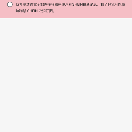
我希望透過電子郵件接收獨家優惠和SHEIN最新消息。我了解我可以隨
時聯繫 SHEIN 取消訂閱。
5
已節省 NT$9
Summer Trees
男士条纹棕榈树印花休闲沙滩短裤，
男士漸層印花泳褲，無內裡，抽繩彈
带抽绳，夏季
175
性腰帶，斜口袋，夏威夷海灘短褲
#6 熱銷榜 Top
百慕達短褲 男士沙灘短褲
NT$
-5%
估計
232
NT$
-5%