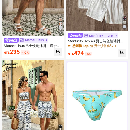
9
Manfinity Joysei
Mercer Haus
Manfinity Joysei 男士纯色短袖衬衫
和短裤休闲沙滩套装，简约时尚，适
Mercer Haus 男士快乾泳褲，適合夏
#1 熱銷榜 Top
短 男士沙灘套裝
合日常穿着
季度假海灘穿著
235
474
NT$
-10%
NT$
-5%