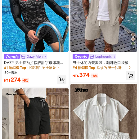
7
Dazy Men
Luphoenix
DAZY 男士長袖拼接設計字母印花防
男士休閒西裝套裝，咖啡色口袋襯衫
曬泳衣 度假夏季款
與短褲套裝，夏季穿搭
#1 熱銷榜 Top
中等彈性 男士泳裝
#4 熱銷榜 Top
常規的 男士沙灘套裝
50+售出
374
NT$
-8%
274
NT$
-5%