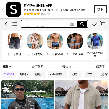
時尚購物-SHEIN APP
×
pantalonetas de hombre playa
獲取
更多專屬折扣和額外優惠，盡在SHEIN·APP網路商店！
(8,699)
traje de baño hombre
水着 メンズ
maillot homme
sunga masculina praia
pantalonetas de hombre playa
男士泳衣防曬
traje de baño hombre
男士沙灘褲
男士沙灘套裝
男士泳褲短褲
男士三角泳褲
衫
推薦
最受歡迎
價格
篩選
類別
顏色
布料彈性
長度
尺寸
是否