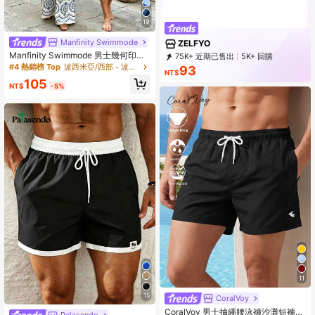
19
Manfinity Swimmode
ZELFYO
Manfinity Swimmode 男士幾何印花
75K+ 近期已售出
5K+ 回購
抽繩腰休閒沙灘短褲，夏季波希米亞
2.3K 訂閱
#4 熱銷榜 Top
波西米亞/西部 - 波西米亞風格 男士沙灘短褲
93
NT$
度假夏威夷熱帶泳褲，情侶約會穿搭
105
NT$
-5%
11
15
CoralVoy
CoralVoy 男士抽繩腰泳褲沙灘短褲，