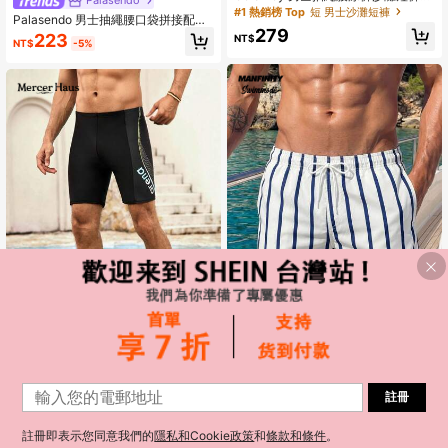
Palasendo
夏威夷風，度假款
#1 熱銷榜 Top
短 男士沙灘短褲
Palasendo 男士抽繩腰口袋拼接配色
279
休閒度假海灘短褲，假日款
223
NT$
NT$
-5%
5
Manfinity Swimmode
Mercer Haus
Manfinity Swimmode 男士泳褲抽繩
Mercer Haus 最新款男士户外运动速
註冊
腰頭安全口袋輕量四向彈性字母貼布
#2 熱銷榜 Top
有條紋的 男士沙灘短褲
干泳裤，高弹性，高品质，夏威夷风
1
172
條紋度假休閒海灘度假白色布料無彈
NT$
情
0
297
力內襯海灘短褲夏威夷風快乾
NT$
-5%
註冊即表示您同意我們的
隱私和Cookie政策
和
條款和條件
。