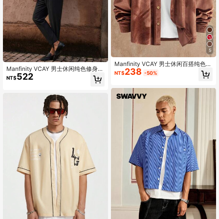
5
Manfinity VCAY 男士休闲百搭纯色丝
Manfinity VCAY 男士休闲纯色修身长
238
绒衬衫，秋季红白配色，长袖上衣
NT$
-50%
522
袖衬衫，秋季，Old Money
NT$