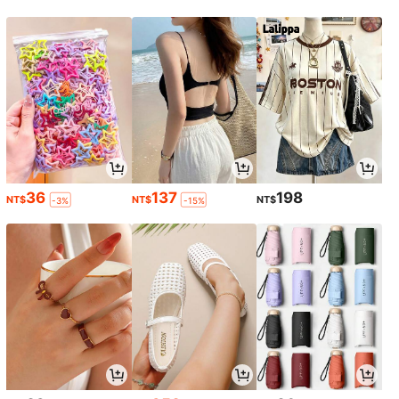
36
137
198
NT$
NT$
NT$
-3%
-15%