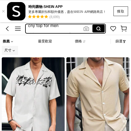
romwe
時尚購物-SHEIN APP
×
男衬衫
獲取
更多專屬折扣和額外優惠，盡在SHEIN·APP網路商店！
(8,699)
cny top for men
chinese new year outfit men
white shirt for men
推薦
最受歡迎
價格
篩選
romwe
尺寸