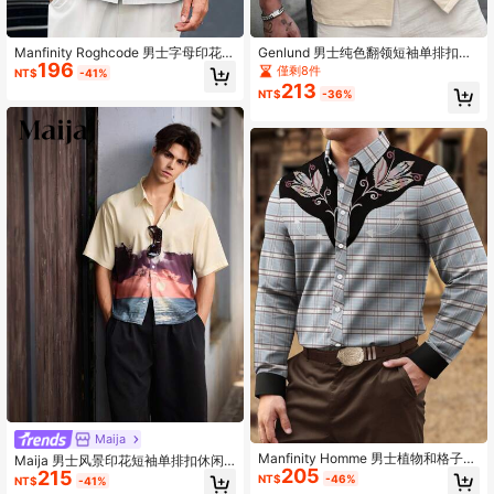
Manfinity Roghcode 男士字母印花翻
Genlund 男士纯色翻领短袖单排扣休
196
领单排扣休闲短袖衬衫
闲衬衫
僅剩8件
NT$
-41%
213
NT$
-36%
Maija
Manfinity Homme 男士植物和格子印
Maija 男士风景印花短袖单排扣休闲
205
花复古长袖宽松领衬衫，春秋季，适
215
衬衫
NT$
-46%
NT$
-41%
合舞会、朋友