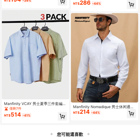
NT$
-39%
286
案印花短袖T恤，适合夏季
设计，右胸独特红色定位标记，适合
NT$
-44%
各种场合
Manfinity VCAY 男士夏季三件套編織
Manfinity Nomadique 男士休闲通勤
休閒寬鬆方格短袖襯衫
僅剩7件
214
拼色长袖衬衫
NT$
-44%
514
NT$
-41%
您可能還喜歡