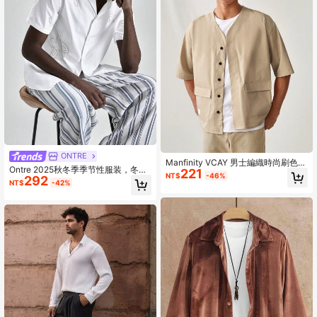
ONTRE
Manfinity VCAY 男士編織時尚刷色寬
Ontre 2025秋冬季季节性服装，冬
221
鬆垂墜肩半袖日常休閒襯衫
NT$
-46%
292
季，返校季，万圣节，圣诞节，男士
NT$
-42%
教师服装，夜间外出，商务休闲衬衫