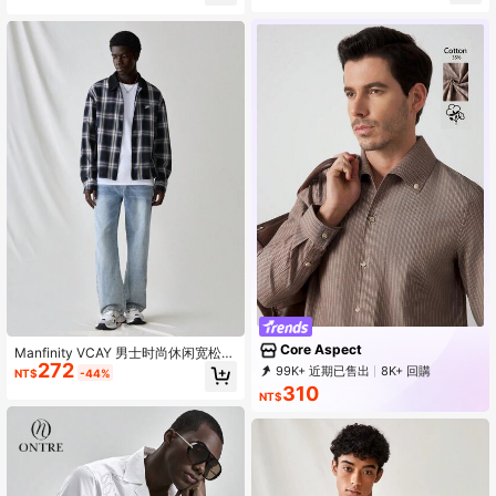
Core Aspect
Manfinity VCAY 男士时尚休闲宽松格
272
子拼布前拉链衬衫
99K+ 近期已售出
8K+ 回購
NT$
-44%
20K 訂閱
310
NT$