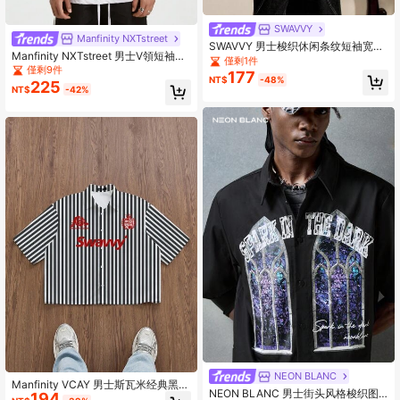
SWAVVY
Manfinity NXTstreet
SWAVVY 男士梭织休闲条纹短袖宽松
Manfinity NXTstreet 男士V領短袖鈕
蓝色纽扣衬衫，青春日常穿着
僅剩1件
扣衫，帶字母印花，夏季款
僅剩9件
177
NT$
-48%
225
NT$
-42%
NEON BLANC
Manfinity VCAY 男士斯瓦米经典黑白
NEON BLANC 男士街头风格梭织图
194
条纹衬衫，简约时尚，左胸红色徽章