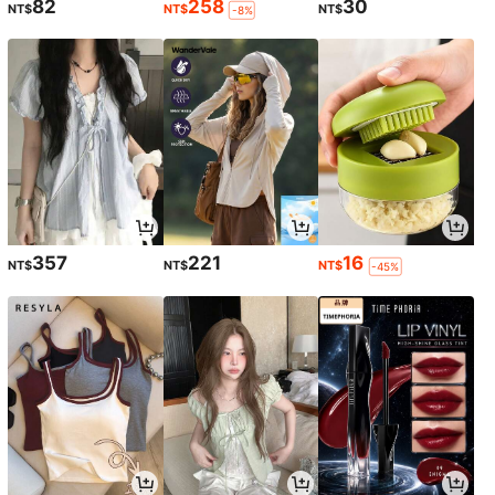
82
258
30
NT$
NT$
NT$
-8%
357
221
16
NT$
NT$
NT$
-45%