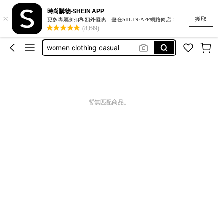
motf
時尚購物-SHEIN APP
×
romwe
獲取
更多專屬折扣和額外優惠，盡在SHEIN·APP網路商店！
(8,699)
women clothing casual
white dress for women
bikini
motf
暫無匹配商品。