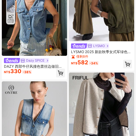
LYSMO
LYSMO 2025 新款秋季女式军绿色纹
理面料休闲日常立领拉链蝙蝠袖夹
僅剩8件
克，适合外出、返校、毕业典礼、街
Dazy SPICE
582
NT$
-34%
头风、朋克风、Y2K 和斯德哥尔摩风
DAZY 西部牛仔风撞色蕾丝边做旧宽
格，展现个性女性的独特魅力。
330
松V领无袖休闲牛仔背心，女士款，春
NT$
-38%
夏款