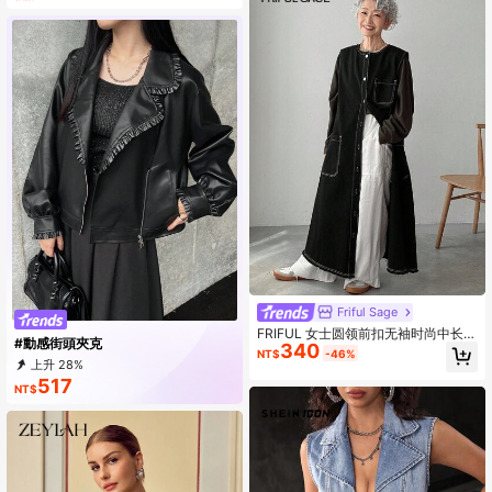
Friful Sage
FRIFUL 女士圆领前扣无袖时尚中长款
#動感街頭夾克
340
牛仔夹克
NT$
-46%
上升 28%
517
NT$