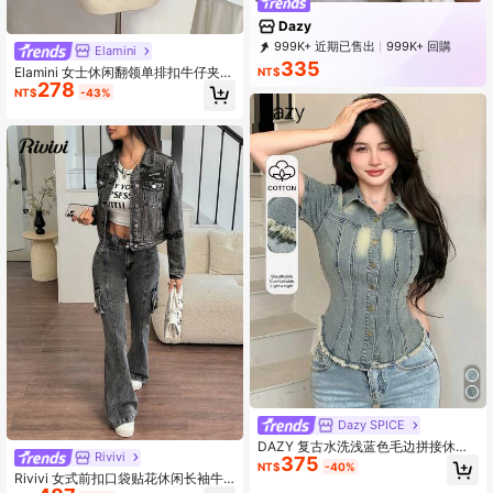
Dazy
999K+ 近期已售出
999K+ 回購
Elamini
6.6M 訂閱
335
Elamini 女士休闲翻领单排扣牛仔夹
NT$
278
克，日常百搭
NT$
-43%
Dazy SPICE
DAZY 复古水洗浅蓝色毛边拼接休闲
Rivivi
375
甜美少女风修身宽松度假街头风轻薄
NT$
-40%
户外短袖女式牛仔外套，适合春夏Y2
Rivivi 女式前扣口袋贴花休闲长袖牛
K风格