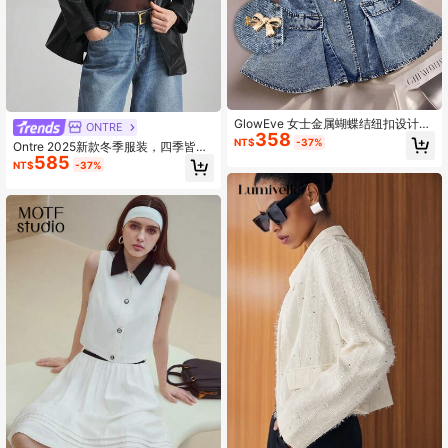
GlowEve 女士金属蝴蝶结纽扣设计休
ONTRE
358
闲牛仔背心外套
NT$
-37%
Ontre 2025新款冬季服装，四季皆
585
宜，适合冬季、返校季、万圣节和圣
NT$
-37%
诞节、教师制服、休闲外出、夜间活
动、优雅婚礼宾客礼服、教堂着装、
商务休闲、黑色PU皮夹克、新年、圣
诞节女装。冬季必备：舒适复古风夹
克