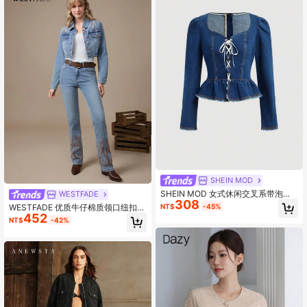
SHEIN MOD
SHEIN MOD 女式休闲交叉系带泡泡
WESTFADE
308
袖牛仔夹克
NT$
-45%
WESTFADE 优质牛仔棉质领口纽扣前
452
西部刺绣短款卡车司机夹克纳什维尔
NT$
-42%
风格服装