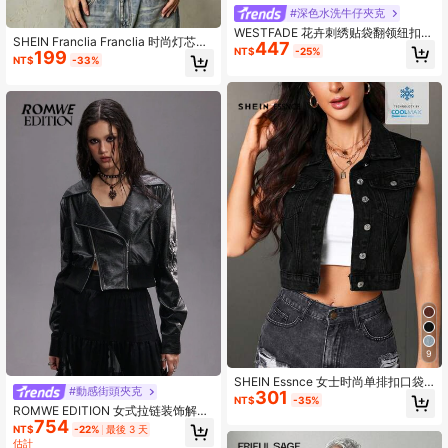
#深色水洗牛仔夾克
WESTFADE 花卉刺绣贴袋翻领纽扣前
SHEIN Franclia Franclia 时尚灯芯绒
447
襟长袖宽松牛仔外套
NT$
-25%
199
无袖休闲口袋女式夹克
NT$
-33%
9
SHEIN Essnce 女士时尚单排扣口袋
#動感街頭夾克
301
牛仔背心外套
NT$
-35%
ROMWE EDITION 女式拉链装饰解构
754
镂空 PU 皮革高腰超短款机车夹克
NT$
-22%
最後 3 天
估計