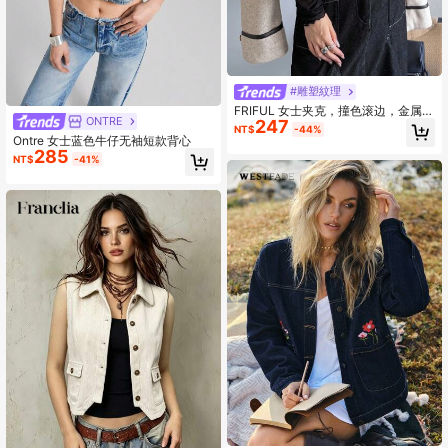
#雕塑紋理
FRIFUL 女士夹克，撞色滚边，金属纽
ONTRE
247
扣装饰，秋冬季款
NT$
-44%
Ontre 女士蓝色牛仔无袖短款背心
285
NT$
-41%