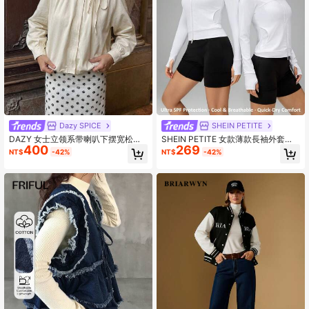
Dazy SPICE
SHEIN PETITE
DAZY 女士立领系带喇叭下摆宽松长
SHEIN PETITE 女款薄款長袖外套，
400
269
袖休闲牛仔外套，米色
時尚適合夏季與秋冬穿著，適合嬌小
NT$
-42%
NT$
-42%
女性