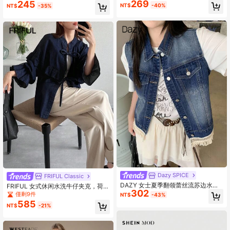
269
上衣
245
套
NT$
-40%
NT$
-35%
Dazy SPICE
FRIFUL Classic
DAZY 女士夏季翻领蕾丝流苏边水洗
FRIFUL 女式休闲水洗牛仔夹克，荷叶
302
牛仔背心女式夹克，秋季女装
边喇叭袖，系带腰带
僅剩9件
NT$
-43%
585
NT$
-21%