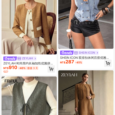
SHEIN ICON
SHEIN ICON 双排扣休闲百搭优雅无
ZEYLAH
287
袖牛仔上衣
NT$
-41%
ZEYLAH 时尚简约长袖知性优雅拼布
910
女式夹克
NT$
-40%
最後 3 天
估計