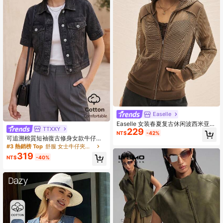
Easelle
#3 熱銷榜 Top
舒服 女士牛仔夾克和外套
Easelle 女装春夏复古休闲波西米亚风
僅剩7件
TTXXY
229
千禧风格辣妹棕色连帽网眼拼接透视
NT$
-42%
防晒衣修身夹克秋冬女装
#3 熱銷榜 Top
#3 熱銷榜 Top
舒服 女士牛仔夾克和外套
舒服 女士牛仔夾克和外套
可追溯棉質短袖復古修身女款牛仔夾
克休閒夏季款
僅剩7件
僅剩7件
319
#3 熱銷榜 Top
舒服 女士牛仔夾克和外套
NT$
-40%
僅剩7件