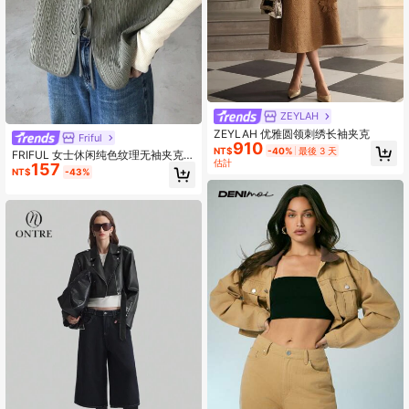
ZEYLAH
ZEYLAH 优雅圆领刺绣长袖夹克
Friful
910
NT$
-40%
最後 3 天
FRIFUL 女士休闲纯色纹理无袖夹克搭
估計
157
配领带背心
NT$
-43%