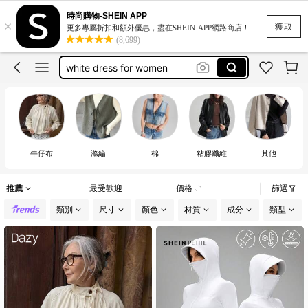
motf
時尚購物-SHEIN APP
×
romwe
獲取
更多專屬折扣和額外優惠，盡在SHEIN·APP網路商店！
(8,699)
women clothing casual
white dress for women
bikini
motf
牛仔布
滌綸
棉
粘膠纖維
其他
推薦
最受歡迎
價格
篩選
類別
尺寸
顏色
材質
成分
類型