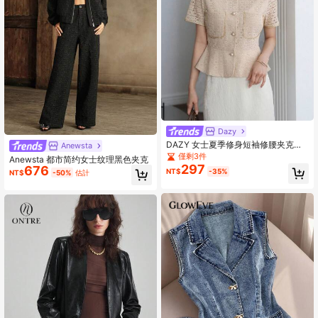
Dazy
DAZY 女士夏季修身短袖修腰夹克，
Anewsta
带口袋，优雅
僅剩3件
Anewsta 都市简约女士纹理黑色夹克
297
676
NT$
-35%
NT$
-50%
估計