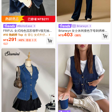
已節省 NT$211
#BohoEase
Briarwyn
FRIFUL 女式纯色流苏领带V领无袖荷
Briarwyn 女士休闲撞色字母刺绣棒球
403
叶边下摆休闲牛仔夹克
夹克，秋冬新年款，复古风格
#10 熱銷榜 Top
在 背心 女式牛仔布
NT$
-38%
291
NT$
-42%
最後 3 天
估計