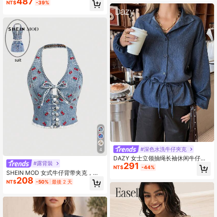
487
仔夹克
NT$
-39%
#深色水洗牛仔夾克
4
DAZY 女士立领抽绳长袖休闲牛仔夹
#露背裝
291
克外套
NT$
-44%
SHEIN MOD 女式牛仔背带夹克，正
208
面饰有系带和樱桃图案
NT$
-50%
最後 2 天