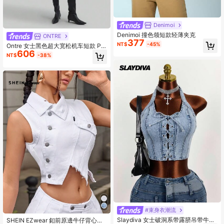
Denimoi
Denimoi 撞色领短款轻薄夹克
ONTRE
377
NT$
-45%
Ontre 女士黑色超大宽松机车短款 PU
606
金属拉链长袖夹克，适合情人节、春
NT$
-38%
季
#束身衣潮流
Slaydiva 女士破洞系带露脐吊带牛仔
SHEIN EZwear 釦前原邊牛仔背心外