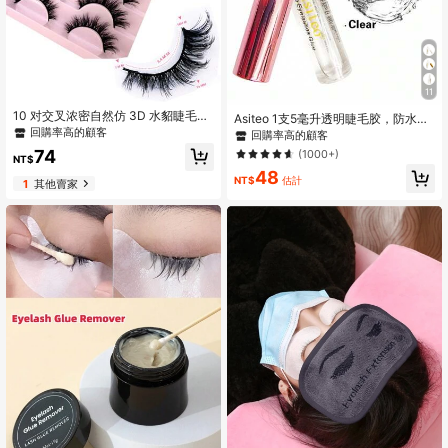
11
10 对交叉浓密自然仿 3D 水貂睫毛，
Asiteo 1支5毫升透明睫毛胶，防水持
适合日常佩戴的长睫毛
回購率高的顧客
久，适用于化妆和人造貂毛假睫毛。
回購率高的顧客
74
(1000+)
NT$
48
NT$
估計
1
其他賣家