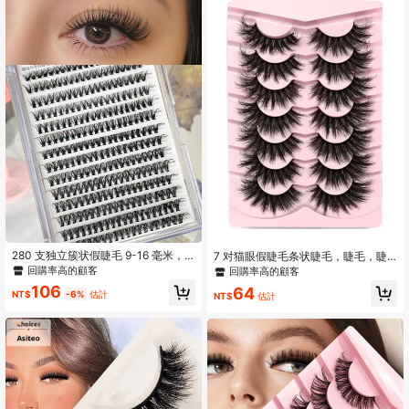
280 支独立簇状假睫毛 9-16 毫米，
7 对猫眼假睫毛条状睫毛，睫毛，睫
外观自然轻盈，易于日常使用，化妆
毛，假睫毛
回購率高的顧客
回購率高的顧客
配件睫毛簇，睫毛簇，独立睫毛，睫
106
64
毛，假睫毛
NT$
-6%
估計
NT$
估計