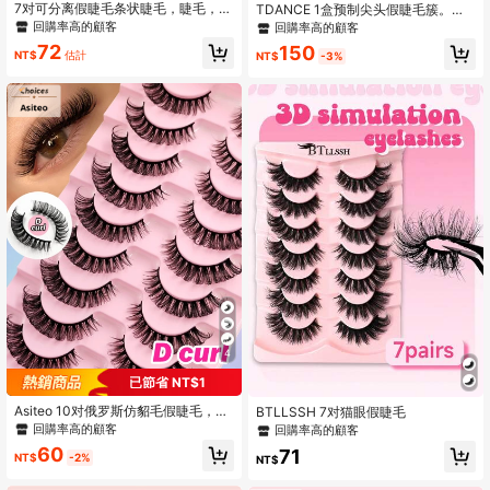
7对可分离假睫毛条状睫毛，睫毛，睫
TDANCE 1盒预制尖头假睫毛簇。中
毛，假睫毛
长款预制假睫毛簇，手工制作，C/D
回購率高的顧客
回購率高的顧客
卷度混合长度，单根假睫毛，可打造
72
150
美杜莎睫毛效果，浓密迷人，专业美
NT$
估計
NT$
-3%
睫师用品
4
已節省 NT$1
Asiteo 10对俄罗斯仿貂毛假睫毛，D
BTLLSSH 7对猫眼假睫毛
卷蓬松假睫毛，浓密卷翘假睫毛，睫
回購率高的顧客
回購率高的顧客
毛嫁接，化妆假睫毛
60
71
NT$
-2%
NT$