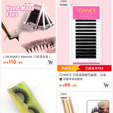
LAKANAKU Abonnie 12排混合裝 (8-
15) C/D/CC 啞光黑羊絨易開花睫毛接
110
NT$
-8%
片，柔軟豐盈睫毛簇，單根假睫毛
已節省 NT$3
TDANCE 12排扇形睫毛嫁接，自扇形
睫毛，快速绽放睫毛，0.03/0.05/0.0
回購率高的顧客
7，8-15毫米睫毛簇，睫毛簇，单根
86
睫毛，假睫毛
NT$
-3%