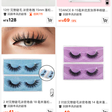
12付 完整睫毛 浓密卷翘 15mm 蓬松
TDANCE 8-15毫米优质加厚单根睫毛
纤细假睫毛 日常假睫毛 长条睫毛 睫
嫁接、睫毛簇、单根睫毛、假睫毛
回購率高的顧客
僅剩7件
回購率高的顧客
毛
128
69
NT$
NT$
-3%
2 对完整睫毛浓密卷曲 18 毫米蓬松纤
2 付款完整睫毛浓密卷翘 14 毫米蓬松
细假睫毛日常浓密眼尾长条睫毛，睫
纤细假睫毛每日丰盈自然纤长条状睫
回購率高的顧客
回購率高的顧客
毛，睫毛，假睫毛
毛，睫毛，睫毛，假睫毛
41