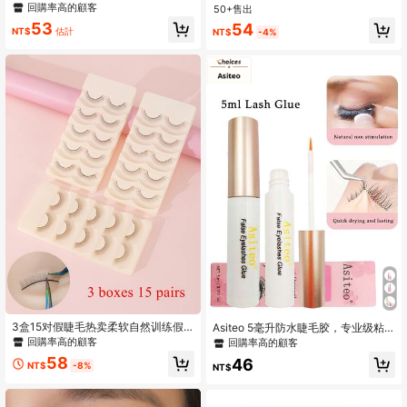
单根睫毛嫁接，低致敏防水胶水，睫
毛、假睫毛
回購率高的顧客
50+售出
#7 高評價
在 睫毛膠水
毛嫁接DIY配件
53
回購率高的顧客
54
NT$
估計
NT$
-4%
3盒15对假睫毛热卖柔软自然训练假
Asiteo 5毫升防水睫毛胶，专业级粘
睫毛初学者教学睫毛延长化妆练习假
性，DIY透明胶水，低致敏性，不含乳
回購率高的顧客
回購率高的顧客
睫毛条状睫毛
胶，持久耐用，适合敏感眼部使用。
58
46
NT$
-8%
NT$