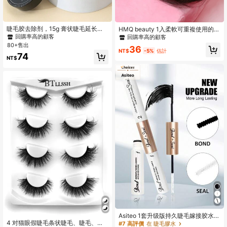
睫毛胶去除剂，15g 膏状睫毛延长去
HMQ beauty 1入柔軟可重複使用的睫
除剂溶解强力睫毛胶去除剂低刺激睫
毛延伸頭帶，附睫毛膠帶和貼片
回購率高的顧客
回購率高的顧客
毛去除剂用于睫毛延长睫毛胶去除剂
80+售出
36
适用于敏感肌肤，用于睫毛延长睫毛
NT$
-5%
估計
74
胶，睫毛胶
NT$
#7 高評價
在 睫毛膠水
回購率高的顧客
#7 高評價
#7 高評價
在 睫毛膠水
在 睫毛膠水
Asiteo 1套升级版持久睫毛嫁接胶水及
封层液套装，5毫升+5毫升，适用于
4 对猫眼假睫毛条状睫毛、睫毛、睫
回購率高的顧客
回購率高的顧客