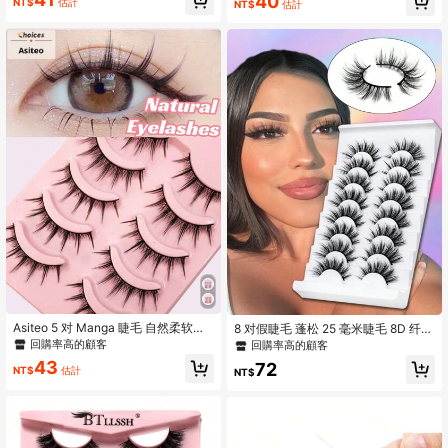
40
NT$
估計
NT$
估計
Asiteo 5 对 Manga 睫毛 自然柔软纤
8 对假睫毛 蓬松 25 毫米睫毛 8D 纤细
细全条假睫毛 交叉可重复使用
睫毛套装 戏剧性纤长浓密睫毛
回購率高的顧客
回購率高的顧客
43
72
NT$
估計
NT$