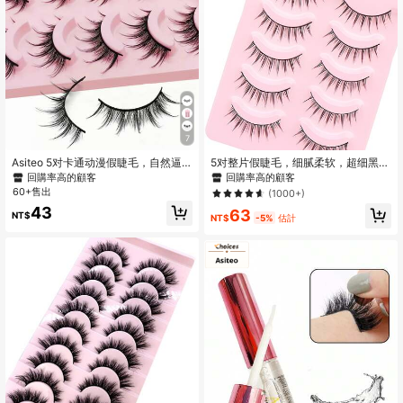
7
Asiteo 5对卡通动漫假睫毛，自然逼
5对整片假睫毛，细腻柔软，超细黑色
真，仿貂毛，轻盈蓬松，3D浓密，韩
茎，不刺激，懒散人士必备，自然卷
回購率高的顧客
回購率高的顧客
式/日式/亚洲风格，角色扮演睫毛
翘浓密，交叉燕尾造型，迷人欧美风
60+售出
(1000+)
情，一根根睫毛根根分明，放大双
43
63
眼，便携应用条状睫毛，睫毛，睫
NT$
NT$
-5%
估計
毛，假睫毛