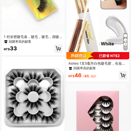
1 对浓密睫毛条，睫毛，睫毛，假睫
毛
回購率高的顧客
33
11
NT$
已節省 NT$2
Asiteo 1支5毫升白色睫毛胶，化妆用
仿貂毛睫毛胶，速干防水持久睫毛胶
回購率高的顧客
46
NT$
-4%
估計