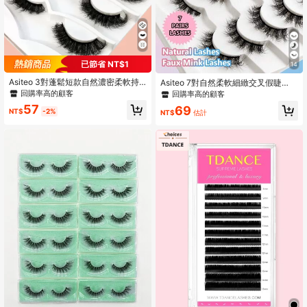
已節省 NT$1
14
Asiteo 3對蓬鬆短款自然濃密柔軟持
Asiteo 7對自然柔軟細緻交叉假睫
久假睫毛，輕盈且纖細
毛，日常佩戴仿貂毛條狀假睫毛
回購率高的顧客
回購率高的顧客
57
69
NT$
-2%
NT$
估計