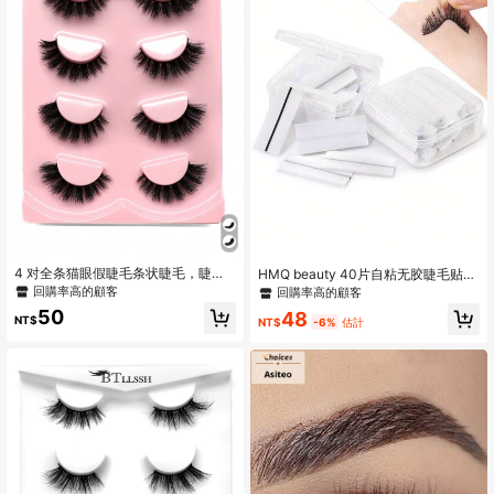
4 对全条猫眼假睫毛条状睫毛，睫
HMQ beauty 40片自粘无胶睫毛贴，
毛，睫毛，假睫毛
适用于孕妇和儿童，假睫毛化妆工具
回購率高的顧客
回購率高的顧客
50
48
NT$
NT$
-6%
估計