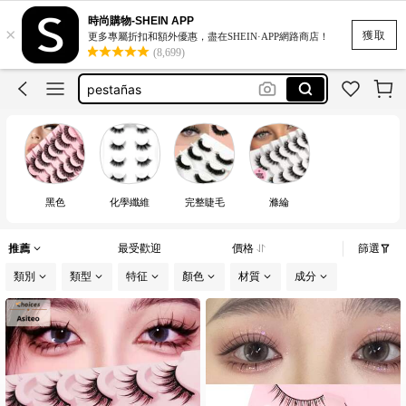
속눈썹
時尚購物-SHEIN APP
×
ขนตามีกาวในตัว
獲取
更多專屬折扣和額外優惠，盡在SHEIN·APP網路商店！
(8,699)
lashes
pestañas
假睫毛
속눈썹
黑色
化學纖維
完整睫毛
滌綸
推薦
最受歡迎
價格
篩選
類別
類型
特征
顏色
材質
成分