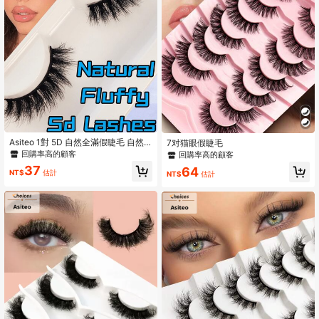
Asiteo 1對 5D 自然全滿假睫毛 自然
7对猫眼假睫毛
長效果 輕盈日常接睫毛
回購率高的顧客
回購率高的顧客
37
64
NT$
估計
NT$
估計