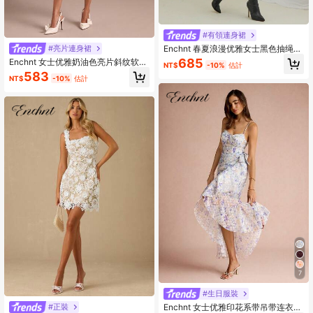
#有領連身裙
Enchnt 春夏浪漫优雅女士黑色抽绳领
#亮片連身裙
灯笼袖荷叶边网纱下摆短连衣裙，甜
685
Enchnt 女士优雅奶油色亮片斜纹软呢
NT$
-10%
估計
美优雅，适合浪漫约会、婚礼宾客、
吊带迷你连衣裙，时尚优雅，适合约
583
假日、毕业典礼、日常通勤、度假、
NT$
-10%
估計
会、派对和生日等场合，杏色春夏休
花园派对和音乐会等场合。
闲装扮
7
#生日服裝
Enchnt 女士优雅印花系带吊带连衣
#正裝