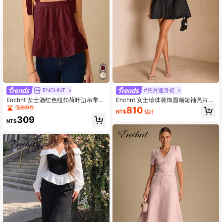
ENCHNT
#亮片連身裙
Enchnt 女士酒红色纽扣荷叶边吊带背
Enchnt 女士珍珠装饰圆领短袖亮片拼
心，时尚甜美优雅的夏季夏日遮阳上
接优雅连衣裙
僅剩9件
810
NT$
估計
衣，适合约会、日常通勤、度假和早
309
午餐。
NT$