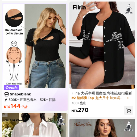
Flirla 大碼字母圖案落肩袖前紐扣襯衫
Shapeblank
#2 熱銷榜 Top
超大尺寸 加大碼襯衫
500K+ 近期已售出
52K+ 回購
100+售出
31K 訂閱
144
NT$
估計
270
NT$