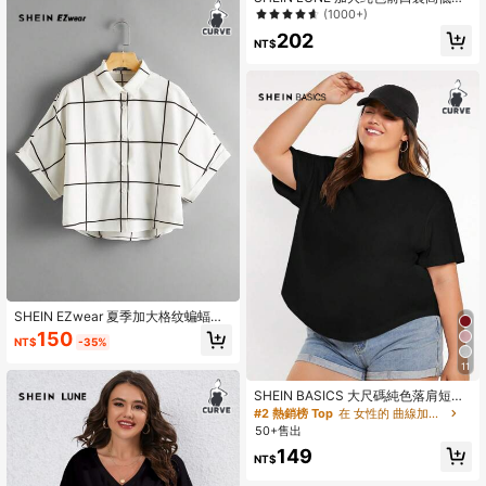
摆 T 恤
(1000+)
202
NT$
SHEIN EZwear 夏季加大格纹蝙蝠袖
衬衫
150
NT$
-35%
11
SHEIN BASICS 大尺碼純色落肩短袖
T恤夏季上衣
#2 熱銷榜 Top
在 女性的 曲線加大尺碼T卹
50+售出
149
NT$