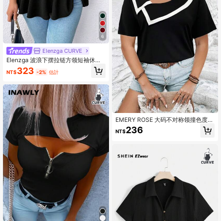
6
Elenzga CURVE
Elenzga 波浪下摆拉链方领短袖休闲
优雅大码女式衬衫
323
NT$
-2%
估計
EMERY ROSE 大码不对称领撞色度假
休闲 T 恤，女式夏季上衣
236
NT$