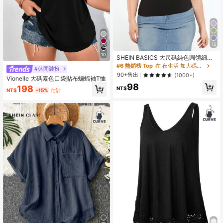
12
10
SHEIN BASICS 大尺碼純色圓領細肩
帶背心上衣 夏季款
#6 熱銷榜 Top
在 夜生活 加大碼上衣
#休閒裝扮
90+售出
(1000+)
Vionelle 大碼素色口袋貼布蝙蝠袖T恤
98
198
NT$
NT$
-15%
估計