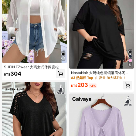
13
SHEIN EZwear 大码女式休闲宽松雪
纺薄纱长袖开襟衬衫，适合夏季、秋
304
NostaNoir 大码纯色圆领落肩休闲宽
NT$
季、上学、约会、下午茶、海滩、夏
松T恤，夏季百搭
#3 熱銷榜 Top
在 夏天 加大碼T恤
威夷等各种场合。
203
NT$
-3%