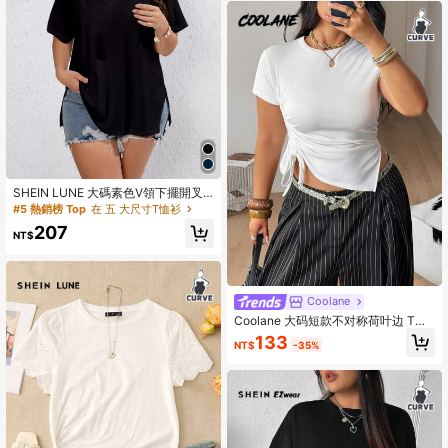
SHEIN LUNE 大碼素色V領下擺開叉T
恤
#5 熱銷榜 Top
在 五 大尺寸T恤衫
207
NT$
Coolane
Coolane 大码短款不对称荷叶边 T
恤，夏季
133
NT$
-35%