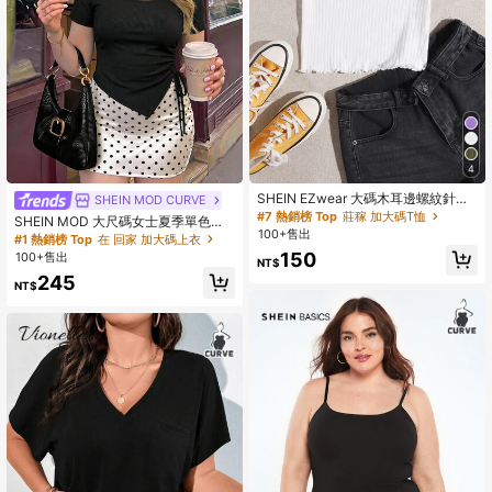
4
SHEIN EZwear 大碼木耳邊螺紋針織
SHEIN MOD CURVE
T恤
#7 熱銷榜 Top
莊稼 加大碼T恤
SHEIN MOD 大尺碼女士夏季單色不
100+售出
對稱下擺休閒T卹，帶有束口側邊
#1 熱銷榜 Top
在 回家 加大碼上衣
150
100+售出
NT$
245
NT$