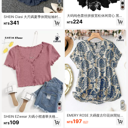
4
大码纯色蕾丝拼接宽松休闲背心 黑色
SHEIN Clasi 大尺碼夏季休閒短袖衬
夏季
衫，翻領、前排鈕扣、口袋設計
224
341
NT$
NT$
EMERY ROSE 大碼復古印花休閒短袖
SHEIN EZwear 大碼小褶邊華夫格針
v領襯衫,適用於春夏季
織T恤
197
109
NT$
估計
NT$