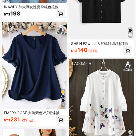
INAWLY 加大碼女性夏季純色拉鍊前
短袖修身T卹，中空設計
198
NT$
SHEIN EZwear 大尺碼針織鈕扣T恤
140
NT$
-35%
4
EMERY ROSE 大碼素色V領蝴蝶袖襯
衫
231
NT$
-2%
估計