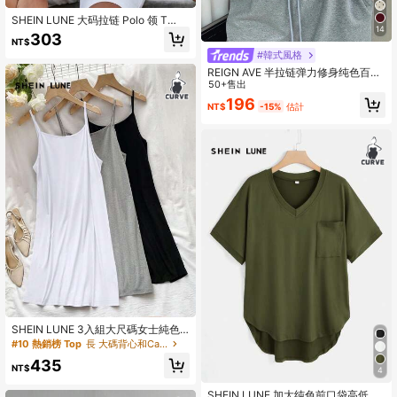
SHEIN LUNE 大码拉链 Polo 领 T
14
恤，带黑色饰边和华夫格肩部细节，
303
NT$
短袖，透气且有弹性的面料，夏季
#韓式風格
REIGN AVE 半拉链弹力修身纯色百搭
长袖黑色T恤，春夏秋季
50+售出
196
NT$
-15%
估計
SHEIN LUNE 3入組大尺碼女士純色
背心上衣
#10 熱銷榜 Top
長 大碼背心和Camis
435
NT$
4
SHEIN LUNE 加大纯色前口袋高低下