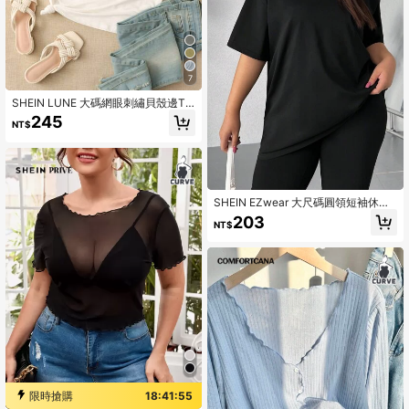
7
SHEIN LUNE 大碼網眼刺繡貝殼邊T
恤
245
NT$
SHEIN EZwear 大尺碼圓領短袖休閒t
恤
203
NT$
限時搶購
18:41:54