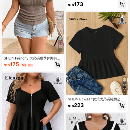
173
NT$
5
SHEIN Frenchy 大尺碼夏季休閒純色
褶皺短袖T恤
175
NT$
-5%
估計
5
SHEIN EZwear 女式大尺碼純棉公仔
裙短袖T卹，A字擺設計和拼色設計，
223
NT$
圓領