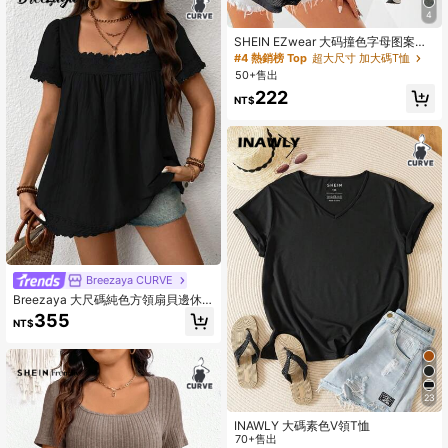
4
SHEIN EZwear 大码撞色字母图案网
眼 T 恤，夏季
#4 熱銷榜 Top
超大尺寸 加大碼T恤
50+售出
222
NT$
Breezaya CURVE
Breezaya 大尺碼純色方領扇貝邊休
閒襯衫
355
NT$
23
INAWLY 大碼素色V領T恤
70+售出