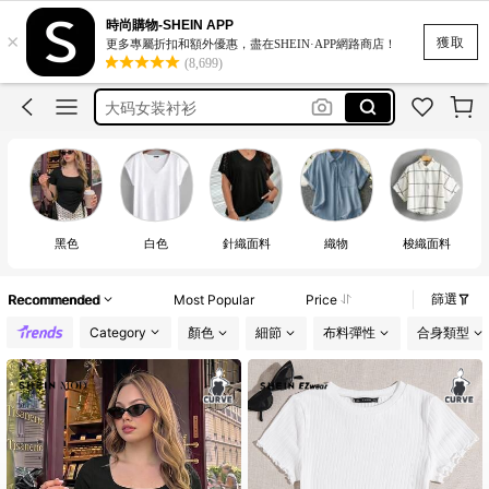
motf
時尚購物-SHEIN APP
×
romwe
獲取
更多專屬折扣和額外優惠，盡在SHEIN·APP網路商店！
(8,699)
大码上衣
大码女装衬衫
blusas curvy mujer
motf
黑色
白色
針織面料
織物
梭織面料
篩選
Recommended
Most Popular
Price
Category
顏色
細節
布料彈性
合身類型