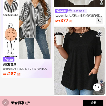
Lacomfia
Lacomfia 大尺碼女性時尚蝴蝶印花長
袖襯衫
377
NT$
估計
#寬鬆版型
新趨勢風格
排名 17
22 天內的新品
上升 1%
267
NT$
估計
1
0
4
SHEIN LUNE 大碼素色蝙蝠袖口袋貼
布T恤
199
新會員享7折
註冊
NT$
估計