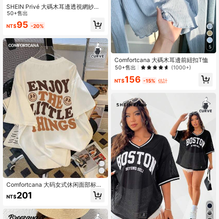
SHEIN Privé 大碼木耳邊透視網紗上
衣不附胸罩
50+售出
95
NT$
-20%
5
Comfortcana 大碼木耳邊前紐扣T恤
50+售出
(1000+)
156
NT$
-15%
估計
Comfortcana 大码女式休闲面部标语
印花圆领短袖宽松大码T恤，适合夏季
201
NT$
套头衫