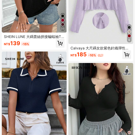
33
SHEIN LUNE 大碼蕾絲拼接蝙蝠袖T
6
恤
139
NT$
-15%
Calvaya 大尺碼女款紫色針織彈性薄
款上衣，適合夏季度假與秋季
185
NT$
-10%
估計