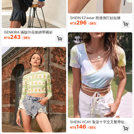
SHEIN EZwear 褶邊側打結短褲
296
NT$
-26%
GENKIRA 滿版印花後綁帶襯衫
243
NT$
-26%
SHEIN VCAY 紮染十字交叉繫帶短版
146
T恤
NT$
-36%