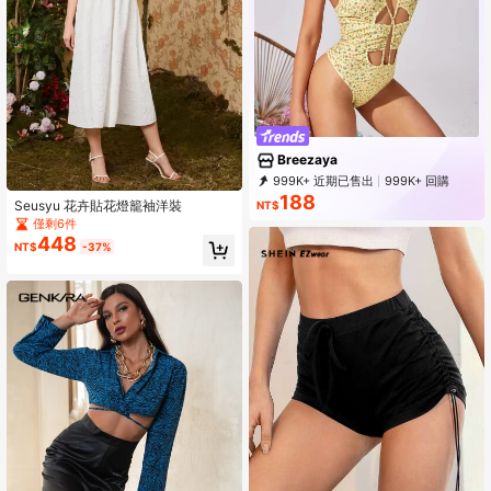
Breezaya
999K+ 近期已售出
999K+ 回購
615K 訂閱
188
Seusyu 花卉貼花燈籠袖洋裝
NT$
僅剩6件
448
NT$
-37%