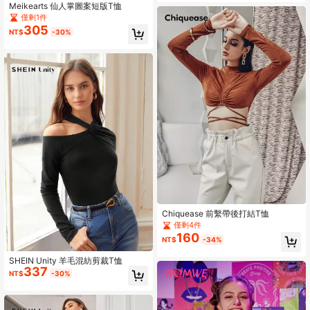
Meikearts 仙人掌圖案短版T恤
僅剩1件
305
NT$
-30%
Chiquease 前繫帶後打結T恤
僅剩4件
160
NT$
-34%
SHEIN Unity 羊毛混紡剪裁T恤
337
NT$
-30%