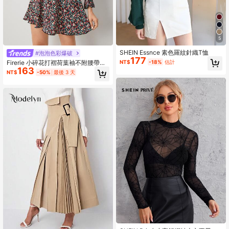
5
SHEIN Essnce 素色羅紋針織T恤
#泡泡色彩爆破
177
NT$
-18%
估計
Firerie 小碎花打褶荷葉袖不附腰帶洋
163
裝
NT$
-50%
最後 3 天