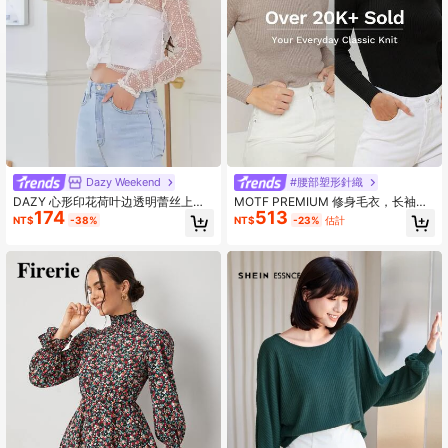
Dazy Weekend
#腰部塑形針織
DAZY 心形印花荷叶边透明蕾丝上衣
MOTF PREMIUM 修身毛衣，长袖上
174
513
长袖女式上衣，秋季女装
衣
NT$
-38%
NT$
-23%
估計