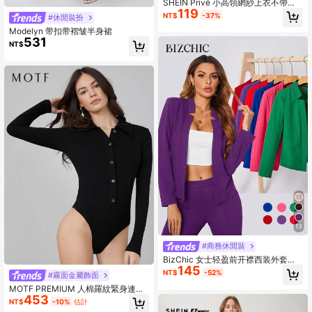
SHEIN Privé 小高領網紗上衣不帶胸
119
罩
NT$
-37%
#休閒裝扮
Modelyn 带扣带褶皱半身裙
531
NT$
13
#商務休閒裝
BizChic 女士轻盈前开襟西装外套，
145
都市通勤基本款上衣，简约时尚商务
NT$
-52%
#霧面金屬飾面
休闲外套，秋冬季办公室穿着
MOTF PREMIUM 人棉羅紋緊身連體
453
衣
NT$
-10%
估計