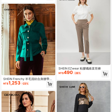
SHEIN EZwear 粘膠纖維直筒褲
490
NT$
-26%
SHEIN Frenchy 羊毛混紡合身腰帶花
1,253
呢外套
NT$
-23%