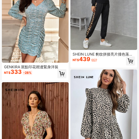
SHEIN LUNE 豹纹拼接亮片撞色落肩
439
卫衣和运动裤套装，女士春秋季休闲
NT$
估計
撞色亮片长袖修身黑色落肩卫衣运动
GENKIRA 斑點印花褶邊緊身洋裝
裤两件套，休闲日常穿着，休闲
333
NT$
-28%