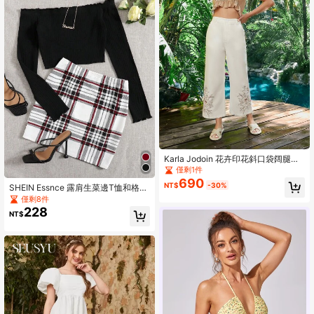
Karla Jodoin 花卉印花斜口袋阔腿
裤，节日，感恩节
僅剩1件
690
NT$
-30%
SHEIN Essnce 露肩生菜邊T恤和格紋
半身裙套裝
僅剩8件
228
NT$