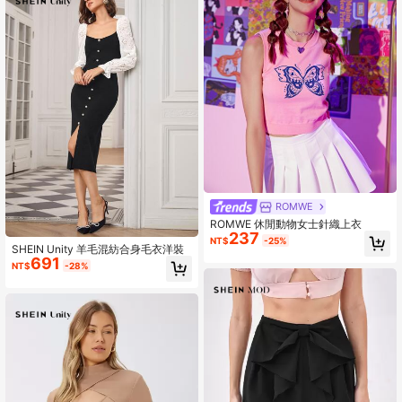
ROMWE
ROMWE 休閒動物女士針織上衣
237
NT$
-25%
SHEIN Unity 羊毛混紡合身毛衣洋裝
691
NT$
-28%