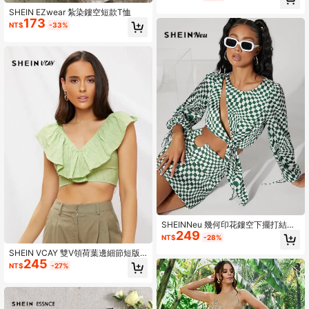
SHEIN EZwear 紮染鏤空短款T恤
173
NT$
-33%
SHEINNeu 幾何印花鏤空下擺打結緞
249
面襯衫
NT$
-28%
SHEIN VCAY 雙V領荷葉邊細節短版
245
上衣
NT$
-27%