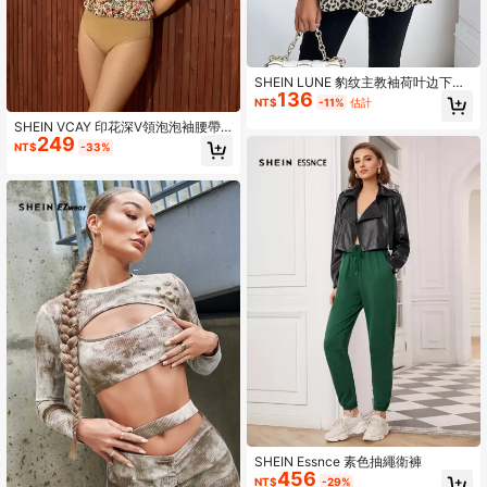
SHEIN LUNE 豹纹主教袖荷叶边下摆
136
衬衫，女士休闲荷叶边，荷叶边下
NT$
-11%
估計
摆，荷叶边领长袖立领常规版型长款
SHEIN VCAY 印花深V領泡泡袖腰帶
多色主教袖荷叶边女式衬衫，春季/秋
249
連身背心
季，休闲日常穿着荷叶边上衣
NT$
-33%
SHEIN Essnce 素色抽繩衛褲
456
NT$
-29%