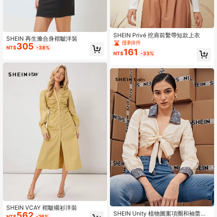
SHEIN Privé 挖肩前繫帶短款上衣
SHEIN 再生滌合身褶皺洋裝
僅剩8件
305
NT$
-38%
161
NT$
-33%
SHEIN VCAY 褶皺襯衫洋裝
SHEIN Unity 植物圖案項圈和袖蕾絲
562
NT$
-26%