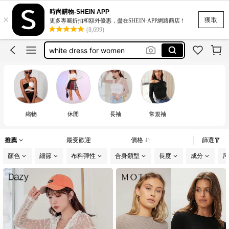
romwe
時尚購物-SHEIN APP
×
women clothing casual
獲取
更多專屬折扣和額外優惠，盡在SHEIN·APP網路商店！
(8,699)
white dress for women
bikini
motf
織物
休閒
長袖
常規袖
推薦
最受歡迎
價格
篩選
顏色
細節
布料彈性
合身類型
長度
成分
尺