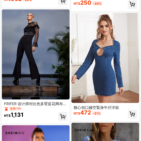
250
上衣
NT$
-30%
FRIFER 设计师对比色多臂提花网布拼
雞心領口鏤空緊身牛仔洋裝
接荷叶边袖子荷叶边饰边喇叭腿连体
僅剩1件
472
裤
NT$
-31%
1,131
NT$