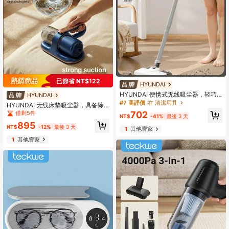
已節省 NT$122
HYUNDAI
HYUNDAI 便携式无线吸尘器，轻巧
HYUNDAI
强劲，干湿两用，吸尘拖地两用，适
#7 高評價
在 清潔用具
HYUNDAI 无线床垫吸尘器，具备除
用于家庭、汽车、宿舍、办公室、宠
螨功能，设计便捷，紫外线杀菌，吸
僅剩5件
702
物毛发等各种场所。
NT$
-41%
最後 3 天
力强劲，噪音低，适用于床垫、沙
895
发、枕头和地毯。
NT$
-12%
最後 3 天
1
其他賣家
1
其他賣家