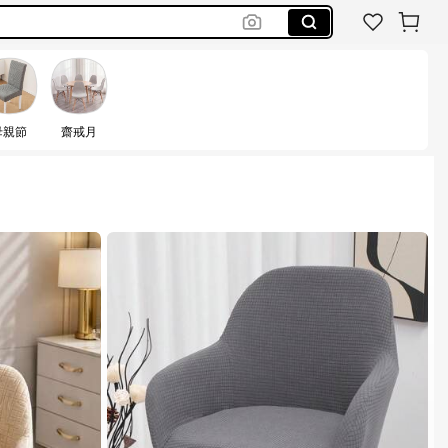
母親節
齋戒月