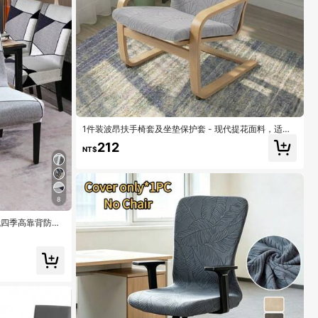
1件装波昂扶手椅套及坐垫保护套 - 现代提花面料，适用
于波昂扶手椅，弹性封口设计，可拆卸机洗，带系带，既
212
可装饰又可保护。
NT$
8
现代四季高靠背防滑