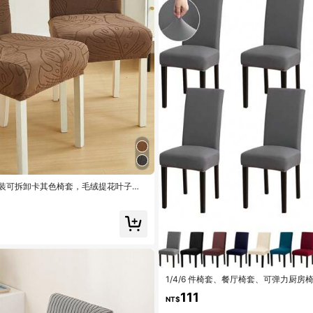
/8件装可拆卸卡其色椅套，毛绒提花叶子图
适用于餐厅、客厅、卧室椅子
1/4/6 件椅套、餐厅椅套、可弹力厨房
拆卸可洗餐椅套，适用于家庭、酒店、
111
NT$