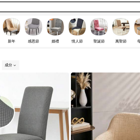
新年
感恩節
婚禮
情人節
聖誕節
萬聖節
成分