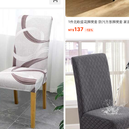
1件北欧提花脚凳套 防污方形脚凳套 家
适用于客厅卧室
137
NT$
-13%