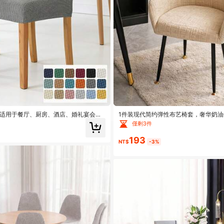
，适用于餐厅、厨房、酒店、婚礼宴会等
1件装现代简约弹性布艺椅套，奢华奶
。
尘、防污、防刮擦，四季皆宜，可机洗
僅剩3件
193
NT$
-3%