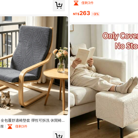
边/小凳子装饰，可作脚凳套，专用于圆
僅剩3件
子。条纹毛绒设计，可爱椅/凳套
263
NT$
-3%
 全包覆舒適椅墊套 彈性可拆洗 休閒椅
台飯店
顧客
僅剩3件