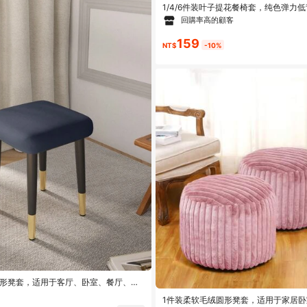
1/4/6件装叶子提花餐椅套，纯色弹力
柔软化妆椅套，适用于家庭和酒店
回購率高的顧客
159
NT$
-10%
方形凳套，适用于客厅、卧室、餐厅、书
现代简约风格
1件装柔软毛绒圆形凳套，适用于家居卧室