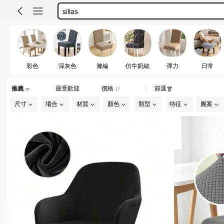
chair covers dining chair
座椅子 カバー
彩色
深灰色
滌綸
仿牛奶絲
彈力
日常
推薦
最受歡迎
價格
篩選
尺寸
場合
材質
顏色
類型
特征
圖案