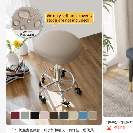
1件牛奶丝纯色
房，四季皆宜，
僅剩9件
1 件牛奶丝素色凳套，可拆卸和清洗，有弹性，现代风