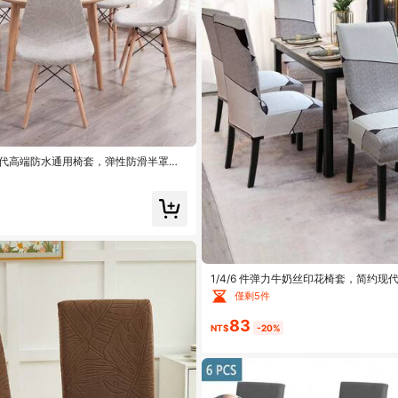
装现代高端防水通用椅套，弹性防滑半罩设
洗，防猫抓，适用于酒店、婚礼和派对椅
1/4/6 件弹力牛奶丝印花椅套，简约
餐椅保护套
僅剩5件
83
NT$
-20%