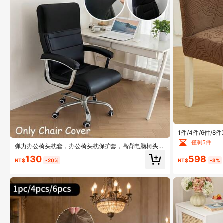
1件/4件/6件
案，弹力贴合，
僅剩5件
弹力办公椅头枕套，办公椅头枕保护套，高背电脑椅头枕
套，家具，躺椅
130
598
NT$
-20%
NT$
-3%