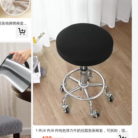
居装饰脚凳椅套
1 件/4 件/6 件纯色弹力牛奶丝圆形座椅套，可拆卸，现
代风格全年防尘高端酒吧凳套，适合家庭