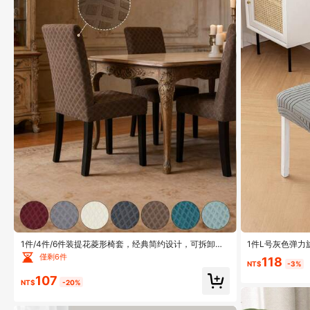
1件/4件/6件装提花菱形椅套，经典简约设计，可拆卸可
1件L号灰色弹
水洗，弹力吧台凳座套，适用于酒店、餐厅、客厅座椅
家用办公两用，
僅剩6件
118
NT$
-3%
107
NT$
-20%