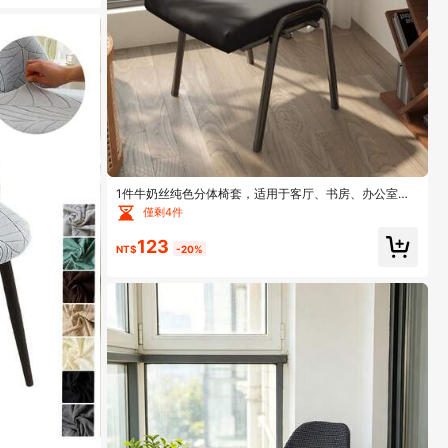
1件牛奶丝纯色分体椅套，适用于客厅、书房、办公室，
四季皆宜，现代简约风格
僅剩4件
123
NT$
-20%