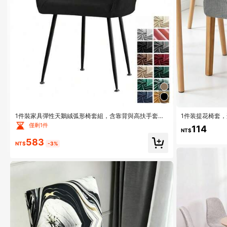
1件裝家具彈性天鵝絨弧形椅套組，含靠背與高扶手套，
1件装提花椅套
簡約無飾，適用於臥室、客廳、書房等用餐椅
场所，弹性椅套
僅剩1件
114
NT$
583
NT$
-3%