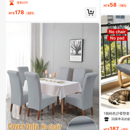
格，四季防尘高端酒吧凳套，适用于家庭，摩卡色，浅灰
僅剩4件
58
色，秋季装饰，房间装饰，返校，学校用品
NT$
-19%
178
NT$
-20%
1個純色沙發墊套
套 適用於客廳陽
回購率高的
187
NT$
-15%