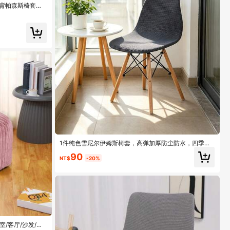
低背帕森斯椅套，
1件纯色雪尼尔伊姆斯椅套，高弹加厚防尘防水，四季皆
宜，适用于客厅、厨房等家居装饰，弧形椅壳椅套
90
NT$
-20%
/客厅/沙发/床