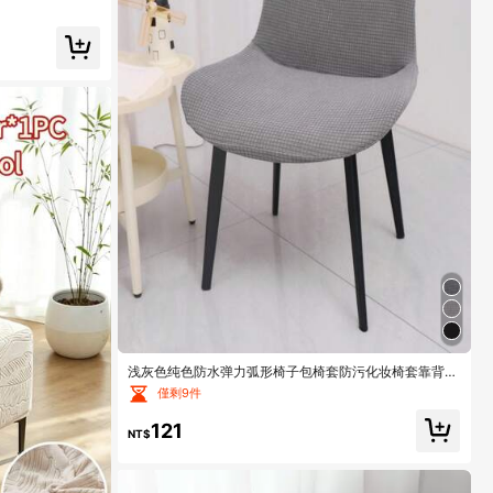
形圆柱形小凳
浅灰色纯色防水弹力弧形椅子包椅套防污化妆椅套靠背一
体式现代北欧ins椅套家用椅套
僅剩9件
121
NT$