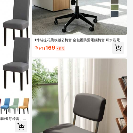
1件裝提花柔軟辦公椅套 全包覆防滑電腦椅套 可水洗電競
椅套 適用於居家辦公室與書房
169
NT$
-11%
椅套/餐厅椅套、可
宴会