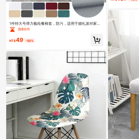
1件特大号弹力氨纶餐椅套，防污，适用于婚礼派对家居
装饰
僅剩6件
49
NT$
-50%