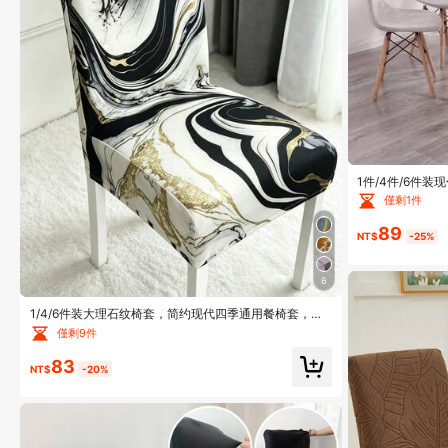
1件/4件/6件
计，可拆卸可水
僅剩1件
套装饰。
89
NT$
-25%
6
1/4/6件装大理石纹椅套，简约现代四季通用餐椅套，可
拆卸座椅保护套，适用于各种场合
僅剩9件
83
NT$
-20%