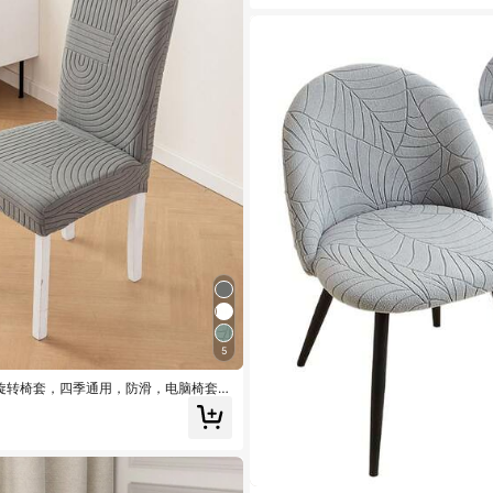
5
力旋转椅套，四季通用，防滑，电脑椅套，
L号，椅套