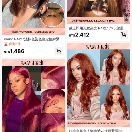
戴上即用无胶高光 P4/27 7x5 丝滑直
发假发 人发 预拔 预剪 透明蕾丝闭合
2,412
NT$
假发 180% 密度 适合初学者
Piano P4/27淺棕色染色綁定捆綁緊
貼5x5短髮玲瓏棱角人髮假髮,已預拉
僅剩6件
和預剪鞋帶發結不必用膠水,180%髮
1,486
密度12-14英寸適合新手
NT$
紅棕色薑色人髮身波花邊鬆緊帶中分4