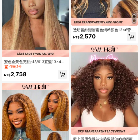
透明蕾絲漸層蜜色鋼琴顏色13×6蕾絲
前面包鬆綁防水帽,人髮鬆柔女士假髮
2,570
NT$
蜜色金黃色亮點p18/613直髮13x4蕾
絲前綁假髮 人髮全手工前前線 天然嬰
僅剩2件
兒頭220%高密度
2,758
NT$
戴上即用免膠波波捲假髮9x6綁網蕾