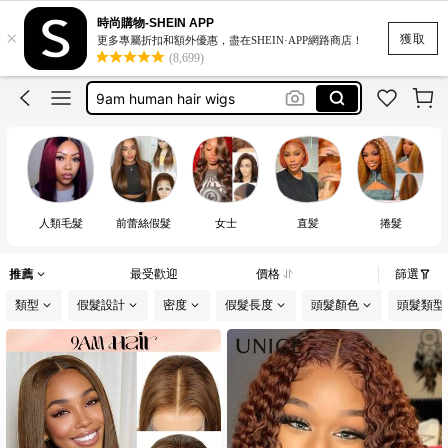
شعر
時尚購物-SHEIN APP
×
perruque vietnamien
獲取
更多專屬折扣和額外優惠，盡在SHEIN·APP網路商店！
(8,699)
9am human hair wigs
bob wig
wigs for women human hair
人類毛髮
前蕾絲假髮
女士
直髪
捲髮
推薦
最受歡迎
價格
篩選
類型
假髮設計
密度
假髮長度
頭髮顏色
頭髮類型