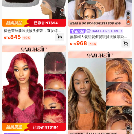
已節省 NT$94
棕色蕾丝前置波波头假发，直发棕色
9AM HAIR STORE
真人发，13x4透明蕾丝前置短波波头
845
無膠帽人髮短髮假髮現貨波波頭染色
NT$
-10%
假发，预先拔毛并带有婴儿发，女士
直髮中分假髮無膠帽刘海波波頭全手
968
款
NT$
-10%
工無痕透氣中分假髮
已節省 NT$184