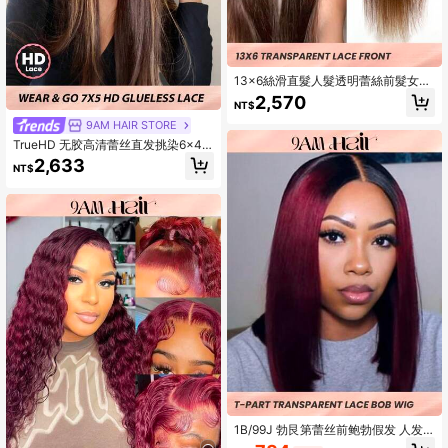
13x6絲滑直髮人髮透明蕾絲前髮女士
假髮18-30英寸4號巧克力棕色帶預拔
2,570
NT$
毛髮線
9AM HAIR STORE
TrueHD 无胶高清蕾丝直发挑染6x4
蕾丝闭合假发，180%真人发，8-14
2,633
NT$
英寸波波头，16-30英寸常规款，丝
滑易戴，适合新手，打造活力假期造
型，活力四射，旅行必备，节日装
扮，伴娘礼物，运动度假旅行节日户
外活动角色扮演校园海滩完美之选，
周末必备，情人节必备，真人发蕾丝
假发，自然无胶假发，浪漫约会必
备。
1B/99J 勃艮第蕾丝前鲍勃假发 人发 T
部分蕾丝前假发 女士短直鲍勃假发 人