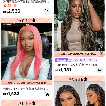
透明蕾絲灰色直髮13*4鬆綁式頭髮銀
色人髮假髮，女士用
僅剩2件
2,536
NT$
9AM HAIR STORE
Highlight 1B/22 波浪捲 7*5 180% 蕾
絲前頂假髮，預拔嬰兒髮，真人髮，
1,931
NT$
女款
亮粉色 13x4 蕾丝前部真人发假发，
女士透明蕾丝长直发雷米假发，日常
1,533
NT$
派对度假全天佩戴，密度 150% 22 英
寸