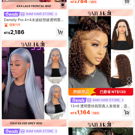
784
NT$
-10%
发自然发际线 1B/99J
9AM HAIR STORE
Density Pro 4x4水波紋預拔透明蕾絲
前綁定人髮假髮,200%密度,99j前置綁
僅剩1件
定假髮,酒紅色女性假髮
2,186
NT$
已節省 NT$130
9AM HAIR STORE
13x6 透明蕾丝前部真人发假发，适合
女士，波波头水波蕾丝假发，8-18 英
1,164
NT$
-10%
寸，巧克力棕色蕾丝假发，带婴儿发
自然发际线
9AM HAIR STORE