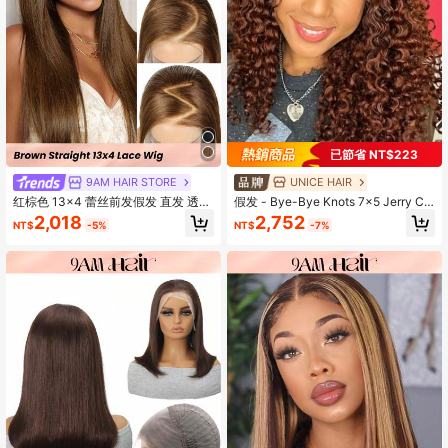
已節省 NT$223
9AM HAIR STORE
UNICE HAIR
红棕色 13x4 蕾丝前发假发 直发 透明
假发 - Bye-Bye Knots 7x5 Jerry Cu
蕾丝前发假发 180 度 预拔 含婴儿头
rly Wear Go 蕾丝前假发，红棕色，预
2,018
2,752
NT$
-5%
NT$
-7%
发 女士适用
剪预漂真人发假发，Unice Hair