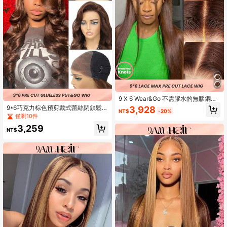
9 X 6 Wear&Go 不需膠水的無膠鋼絲
網發絲直髮 22-28英寸人髮假髮 18
9*6巧克力棕色預剪裁式蕾絲閉鎖鬆波
3,928
NT$
-20%
0％天然色系結網假髮 預拔除毛髮線
人體波16-20英寸180%密度put&go
僅剩10件
舒適柔滑的快速穿戴假髮 適合初學者
無膠前鬆綁蕾絲前短髮髮片,女士必備
3,259
使用
NT$