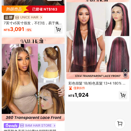
已節省 NT$163
UNICE HAIR
7英寸x5英寸假发，不打结，易于佩
戴，无需胶水，棕色渐变波浪假发，
3,091
NT$
-5%
预剪预漂真人发蕾丝前假发，Unice
假发，Unice Hair
彩色假髮 1B/粉色直髮 13*4 180% 柔
軟蕾絲正面真人髮假髮
僅剩6件
1,924
NT$
1
0
9AM HAIR STORE