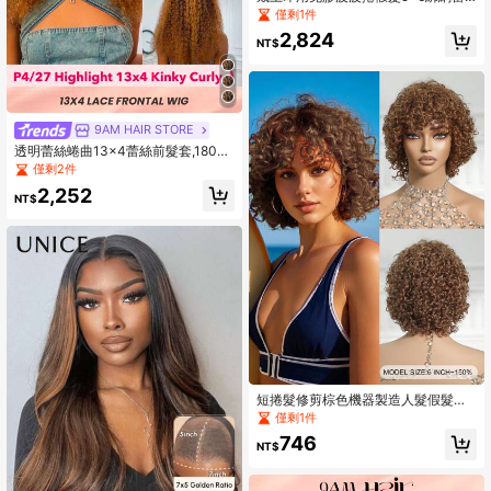
絲前沿盤髮透明蕾絲前沿預先修剪掉
僅剩1件
落假髮女士假髮
2,824
NT$
9AM HAIR STORE
透明蕾絲蜷曲13x4蕾絲前髮套,180%
密度,16-20英寸p4/27蜜糖金的顏色,
僅剩2件
預扯走自然頭髮線,蕾絲雷米頭髮突顯
2,252
顏色女性用
NT$
短捲髮修剪棕色機器製造人髮假髮帶
劉海
僅剩1件
746
NT$