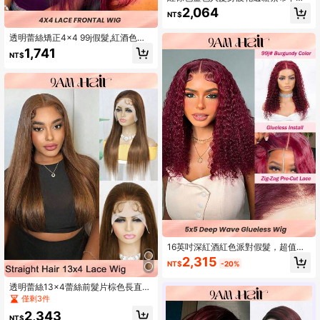
X4閉合鬆波花邊假髮
2,064
NT$
透明蕾絲矯正4x4 99j假髮,紅酒色人
髮預剃鬆動,女性自然髮際人髮假髮
1,741
NT$
16英吋深紅酒紅色派對假髮，超值簡
易戴用5x5事先剪裁無膠深波浪閉合
2,315
NT$
-20%
假髮與通風透氣假髮帽
透明蕾絲13x4蕾絲前髮片棕色長直髮
人髮180密度帶嬰兒髮頭日常使用
僅剩3件
2,343
NT$