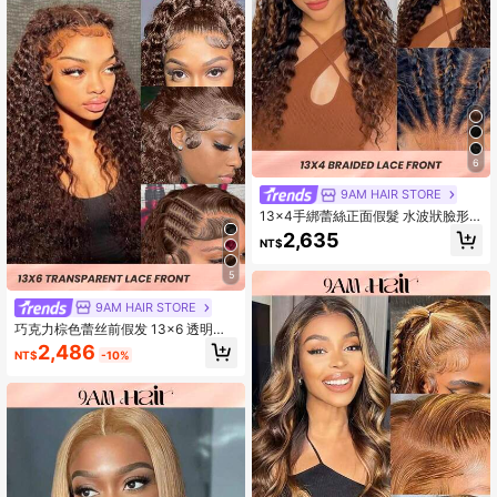
6
9AM HAIR STORE
13x4手綁蕾絲正面假髮 水波狀臉形
設計 棕黑二色 超高比例180密度女士
2,635
NT$
人髮 預擢暈染自然髮線
5
9AM HAIR STORE
巧克力棕色蕾丝前假发 13x6 透明深
波浪蕾丝前假发 人发染色深卷发蕾丝
2,486
NT$
-10%
前假发 女士 预拔自然发际线