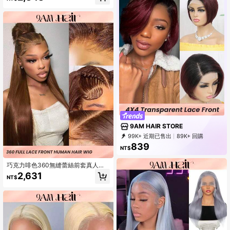
9AM HAIR STORE
99K+ 近期已售出
89K+ 回購
340K 訂閱
839
NT$
巧克力啡色360無縫蕾絲前套真人直
髮假髮22-28英寸時尚透明蕾絲前馬
2,631
NT$
尾假髮帶嬰兒頭