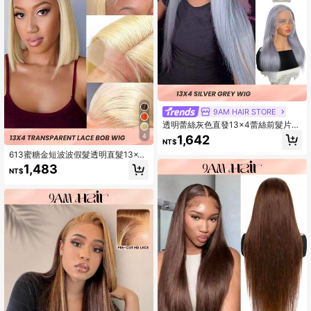
9AM HAIR STORE
透明蕾絲灰色直發13×4蕾絲前髮片銀
色人髮假髮預拔頭髮女士專用
4
1,642
NT$
613蜜糖金短波波假髮透明直髮13x4
無痕蕾絲前鬆緊線人髮假髮,適用於女
1,483
NT$
性發售清倉