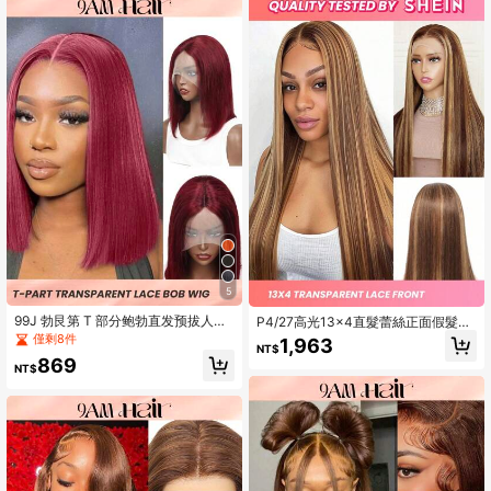
5
99J 勃艮第 T 部分鲍勃直发预拔人发
P4/27高光13x4直髮蕾絲正面假髮人
假发短巴西人发假发透明蕾丝人发假
髮22-28英寸透明髮線180%密度,適用
僅剩8件
1,963
NT$
发
於
869
NT$