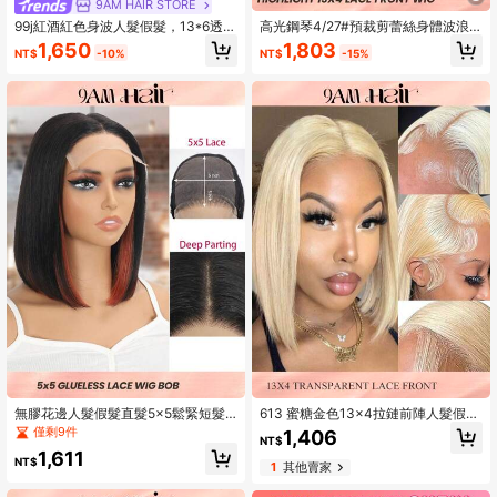
9AM HAIR STORE
99j紅酒紅色身波人髮假髮，13*6透明
高光鋼琴4/27#預裁剪蕾絲身體波浪
蕾絲前假髮帶嬰兒髮線，適用於女士
蕾絲前假髮條紋純彈性透氣帽未經處
1,650
1,803
NT$
-10%
NT$
-15%
理的原始柔軟人髮假髮
無膠花邊人髮假髮直髮5x5鬆緊短髮
613 蜜糖金色13x4拉鏈前陣人髮假
假髮180％密度1b/350黑色薑橙漸變
髮，女士專用150密度巴西Remy直髮
僅剩9件
1,406
NT$
色短髮bob Peekaboo 假髮頂級品質
短波堆假髮
1,611
女式短髮bob假髮8-12英寸
NT$
1
其他賣家