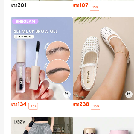
201
107
NT$
NT$
-15%
134
238
NT$
NT$
-26%
-15%