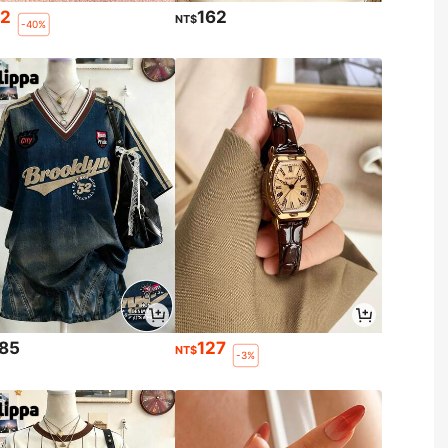
72
162
NT$
-40%
185
127
NT$
-3%