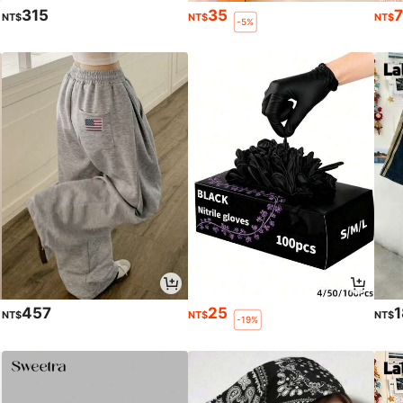
315
35
NT$
NT$
NT$
-5%
457
25
NT$
NT$
NT$
-19%