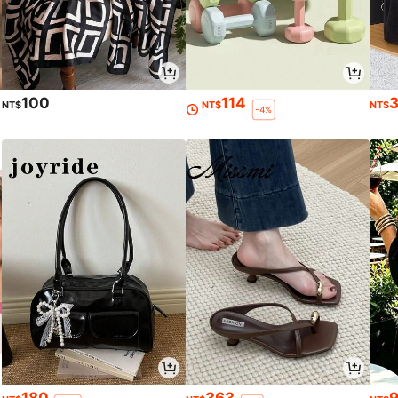
100
114
NT$
NT$
NT$
-4%
180
363