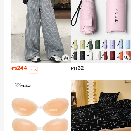
244
32
NT$
NT$
-15%