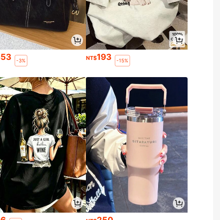
353
193
NT$
-3%
-15%
96
250