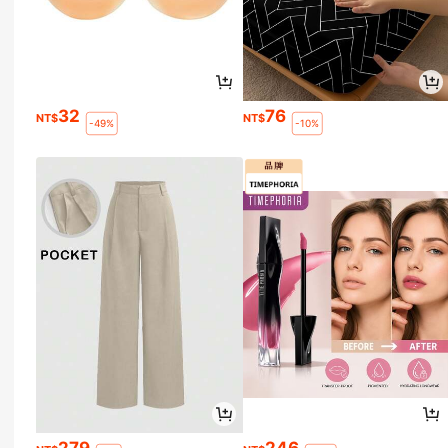
32
76
NT$
NT$
-49%
-10%
279
246