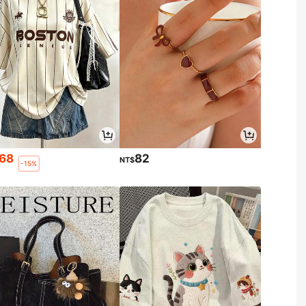
168
82
NT$
-15%