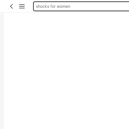
shocks for women
靴下 くるぶし
socks for ladies
socks for women