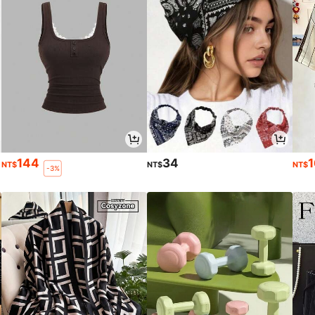
144
34
NT$
NT$
NT$
-3%