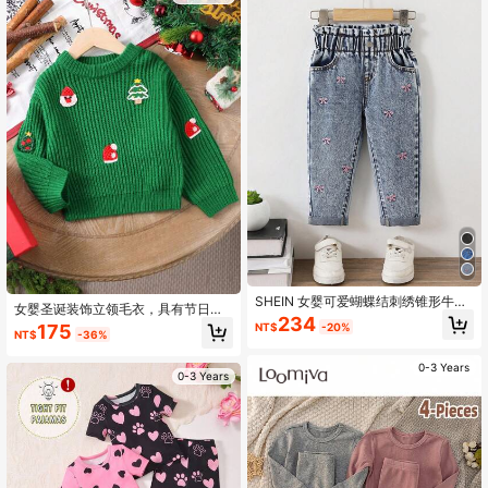
SHEIN 女婴可爱蝴蝶结刺绣锥形牛仔
女婴圣诞装饰立领毛衣，具有节日气
裤，适合2026秋冬季节，松紧腰设
234
氛和可爱的设计。3D 装饰设计富有创
NT$
-20%
175
计，休闲外出，一周岁生日礼物
NT$
-36%
意，增添了节日气氛
0-3 Years
0-3 Years