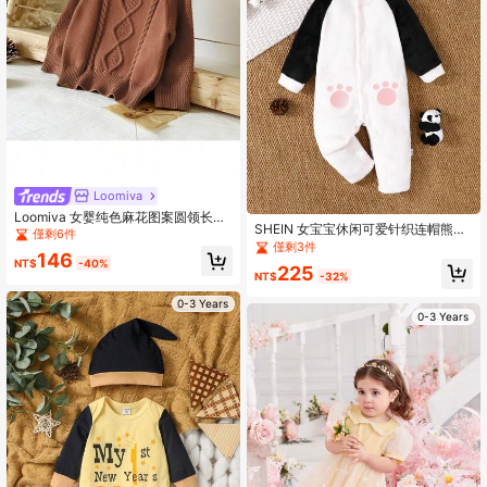
Loomiva
Loomiva 女婴纯色麻花图案圆领长袖
SHEIN 女宝宝休闲可爱针织连帽熊猫
套头毛衣，百搭柔软
僅剩6件
印花拼布长袖连体衣，舒适家居服
僅剩3件
146
NT$
-40%
225
NT$
-32%
0-3 Years
0-3 Years