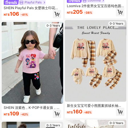
Loomiva
Playful Pals
Loomiva 2件套男女宝宝百搭纯色圆
SHEIN Playful Pals 女婴骑士印花圆
点图案柔软针织圆领长袖连体衣，秋
205
领短袖休闲连体衣和短裤套装
NT$
-38%
106
冬季中性婴儿服装，男女通用摩卡色
NT$
-41%
婴儿服装，棕色婴儿服装，新生儿中
性套装，秋季婴儿服装
0-3 Years
0-3 Years
新生女宝宝可爱小熊图案抓绒长袖连
SHEIN 淡紫色，K-POP卡通女孩，可
体衣，保暖舒适家居服
160
爱女婴休闲简约宽松圆领短袖T恤和喇
NT$
-40%
109
NT$
-42%
叭裤两件套，适合秋季穿着，秋季穿
搭，轻松舒适，秋冬叠穿，时尚童
0-3 Years
装，休闲服饰，儿童图案服装，秋季
0-3 Years
服装，时尚秋季，秋季新款2T女童T