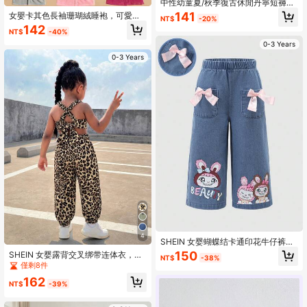
中性幼童夏/秋季復古休閒丹寧短褲，
彈性腰頭，花蕾與字母印花，直筒褲
141
女嬰卡其色長袖珊瑚絨睡袍，可愛簡
NT$
-20%
腿，適合戶外、度假與日常穿著，街
約舒適柔軟冬季睡衣
142
頭風
NT$
-40%
0-3 Years
0-3 Years
4
SHEIN 女婴蝴蝶结卡通印花牛仔裤，
适合春秋季节和所有季节的休闲裤
150
SHEIN 女婴露背交叉绑带连体衣，饰
NT$
-38%
有蝴蝶结和豹纹印花，时尚休闲街头
僅剩8件
风
162
NT$
-39%