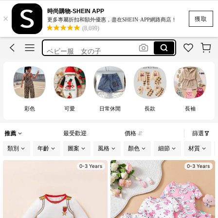
tops
時尚購物-SHEIN APP
×
ملابس اطفال رخيصة
獲取
更多專屬折扣和額外優惠，盡在SHEIN·APP網路商店！
(8,699)
ملابس اطفال بنات
ベビー服 女の子
فساتين شتوية اطفال
tops
彩色
可愛
日常休閒
長款
長袖
推薦
最受歡迎
價格
篩選
類別
年齡
圖案
風格
顏色
細節
材質
0-3 Years
0-3 Years