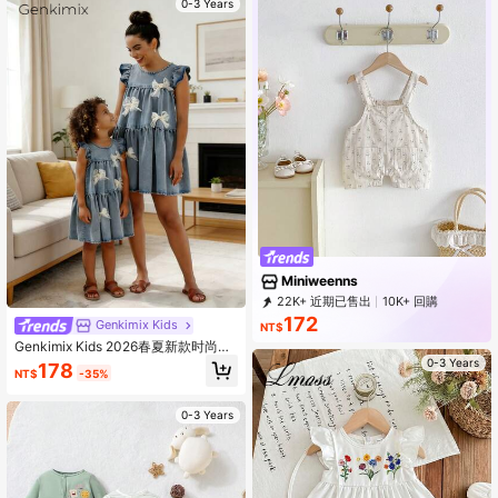
0-3 Years
Miniweenns
22K+ 近期已售出
10K+ 回購
17K 訂閱
172
Genkimix Kids
NT$
Genkimix Kids 2026春夏新款时尚柔
软舒适面料夏季度假旅行必备蓝色水
0-3 Years
178
NT$
-35%
洗牛仔连衣裙，饰有蝴蝶结刺绣，适
合女婴，1件装
0-3 Years