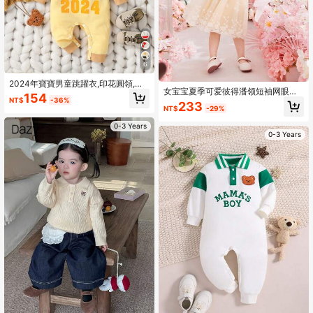
6
2024年寶寶男童跳躍衣,印花圓領,色
女宝宝夏季可爱彼得潘领短袖网眼连
彩碰撞,簡潔休閒時尚,適用於秋冬季節
154
NT$
-36%
衣裙
233
NT$
-29%
0-3 Years
0-3 Years