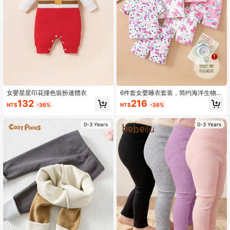
女嬰星星印花撞色裝扮連體衣
6件套女婴睡衣套装，简约海洋生物印
花修身圆领T恤和短裤，3套休闲家居
132
216
NT$
-36%
NT$
-36%
服
0-3 Years
0-3 Years