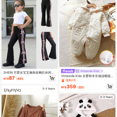
恤，女婴图案T恤，街头风女婴图案T
恤，女婴服装，女婴夏季衬衫
Vintaside Kids
SHEIN 可爱女宝宝侧条纹喇叭休闲
Vintaside Kids 女婴秋冬长袖连帽提
裤，撞色丝带蝴蝶结装饰，适合返校
87
NT$
-44%
花连体衣，简约时尚，适合温和天
季和日常穿着
僅剩2件
气，是凉爽月份里宝宝保暖的理想之
359
选，实用又时尚，适合日常穿着。
NT$
-22%
0-3 Years
0-3 Years