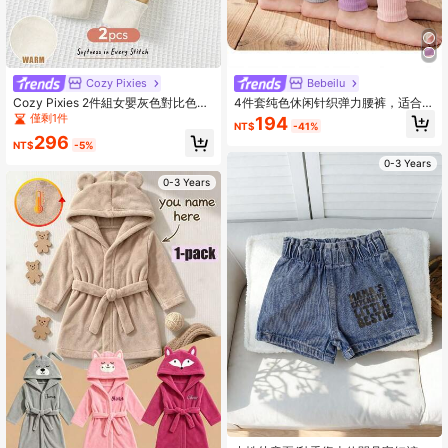
Cozy Pixies
Bebeilu
Cozy Pixies 2件組女嬰灰色對比色加
4件套纯色休闲针织弹力腰裤，适合女
厚彈性腰頭抓絨內搭褲套裝，冬季保
宝宝
僅剩1件
194
NT$
-41%
暖新生兒長褲，適合秋季休閒度假
296
NT$
-5%
0-3 Years
0-3 Years