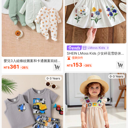
LMoss Kids
SHEIN LMoss Kids 少女碎花雪纺休
闲连衣裙，带荷叶袖
僅剩9件
嬰兒3入組條紋圖案和卡通圖案前紐扣
153
連體睡衣
NT$
-36%
361
NT$
-26%
0-3 Years
0-3 Years