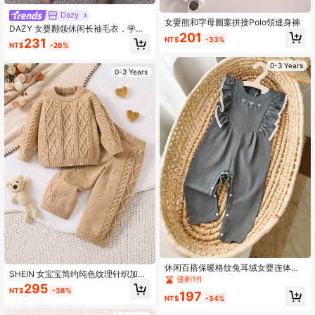
Dazy
女嬰熊和字母圖案拼接Polo領連身褲
DAZY 女婴翻领休闲长袖毛衣，学院
201
风秋冬幼儿女童服装
NT$
-33%
231
NT$
-26%
0-3 Years
0-3 Years
休闲百搭保暖格纹兔耳绒女婴连体
SHEIN 女宝宝简约纯色纹理针织加厚
衣，底部按扣设计方便穿脱，柔软舒
僅剩1件
保暖毛衣套装，适合秋冬穿着，保暖
295
适的面料呵护宝宝娇嫩肌肤，适合秋
NT$
-38%
休闲穿着的理想之选
197
冬季穿着。
NT$
-34%