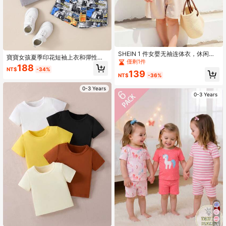
SHEIN 1 件女婴无袖连体衣，休闲宽
寶寶女孩夏季印花短袖上衣和彈性腰
松开裆，舒适柔软，时尚日常/旅行穿
僅剩1件
帶短褲套裝
188
着，夏季新品
NT$
-34%
139
NT$
-36%
0-3 Years
0-3 Years
30