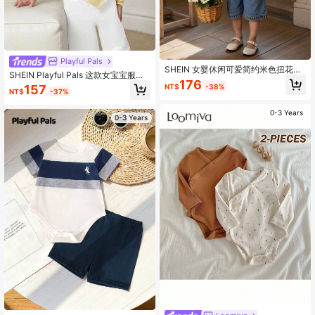
Playful Pals
SHEIN 女婴休闲可爱简约米色扭花针
SHEIN Playful Pals 这款女宝宝服装
织开衫，柔软舒适，适合日常、户
176
休闲又可爱。它是一件黄色针织高领
NT$
-38%
157
外、旅行、度假、居家、托儿所、女
NT$
-37%
中东风长袖毛衣，饰有花朵图案。柔
婴玩耍、秋冬季、圣诞节、返校、派
软舒适，适合日常、户外活动、旅
对等场合。百搭女婴针织衫，女婴冬
0-3 Years
行、度假、居家、育儿以及宝宝玩耍
0-3 Years
季毛衣，女婴毛衣开衫，女婴服装，
等各种场合。也适合秋冬季节、圣诞
女童秋季毛衣。
节、开学季和各种聚会。是一款百搭
的秋冬服装。