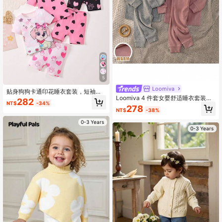
5
Loomiva
贴身狗狗卡通印花睡衣套装，短袖上
Loomiva 4 件套女婴舒适睡衣套装，
衣和短裤，舒适柔软面料，适合女宝
282
NT$
-34%
纯色针织柔软圆领长袖上衣和松紧腰
宝居家穿着，春夏皆宜。
278
NT$
-38%
长裤
0-3 Years
0-3 Years