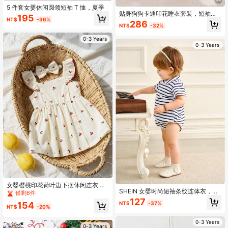
5 件套女婴休闲圆领短袖 T 恤，夏季
贴身狗狗卡通印花睡衣套装，短袖上
195
NT$
-36%
衣和短裤，舒适柔软面料，适合儿童
286
NT$
-32%
居家穿着，春夏皆宜。
0-3 Years
0-3 Years
女婴樱桃印花荷叶边下摆休闲连衣
SHEIN 女婴时尚短袖条纹连体衣，夏
裙，夏季
僅剩6件
季款式
127
NT$
-37%
154
NT$
-20%
0-3 Years
0-3 Years