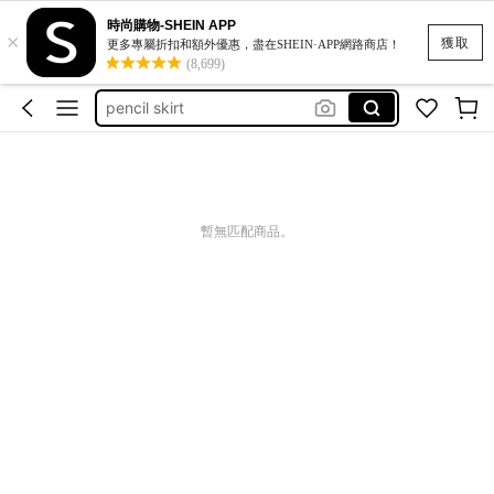
under armour
時尚購物-SHEIN APP
×
運動內衣 大碼 扣
獲取
更多專屬折扣和額外優惠，盡在SHEIN·APP網路商店！
(8,699)
雙人床包四件套
pencil skirt
莫代爾長褲
under armour
暫無匹配商品。