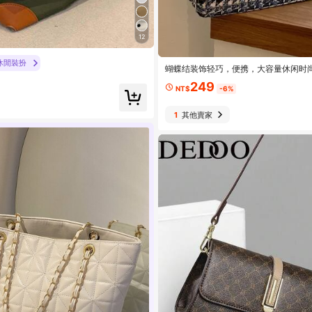
12
休閒裝扮
蝴蝶结装饰轻巧，便携，大容量休闲时
装饰单肩托特包经典粗花呢格子托特包
249
大容量适合女孩，女士大容量单肩包适
NT$
-6%
作、商务、通勤，是送给她的完美情人
结钱包，有史以来最好的情人节礼物选
1
其他賣家