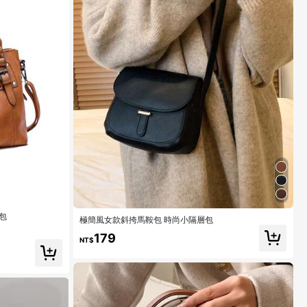
包
極簡風女款斜挎馬鞍包 時尚小隔層包
179
NT$