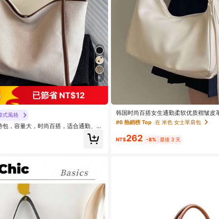
6
已節省 NT$12
韩国时尚百搭女生通勤柔软优质褶皱皮
韓式風格
容量可调节肩带，适合春夏休闲、派对
#6 熱銷榜 Top
在 米色 女士單肩包
特包，容量大，时尚百搭，适合通勤、上
场合，秋冬季必备，女式托特包，大学必
262
尚大容量包包，办公包，沙滩包
NT$
-8%
最後 3 天