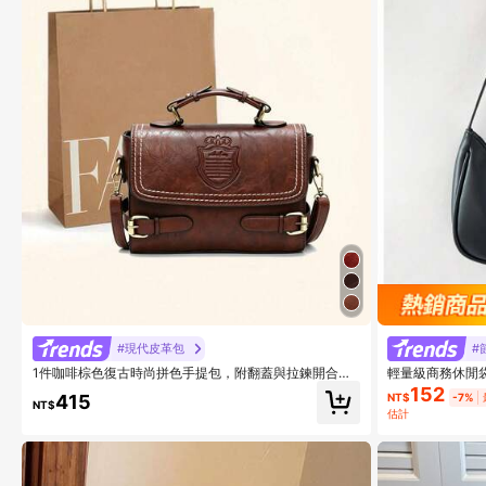
#現代皮革包
#
1件咖啡棕色復古時尚拼色手提包，附翻蓋與拉鍊開合，
輕量級商務休閒
PU布料搭配縫線與扣環肩帶，長肩帶可斜背，適合日常
白領女性，完美
152
415
NT$
-7%
使用與通勤
勤、戶外、旅行
NT$
估計