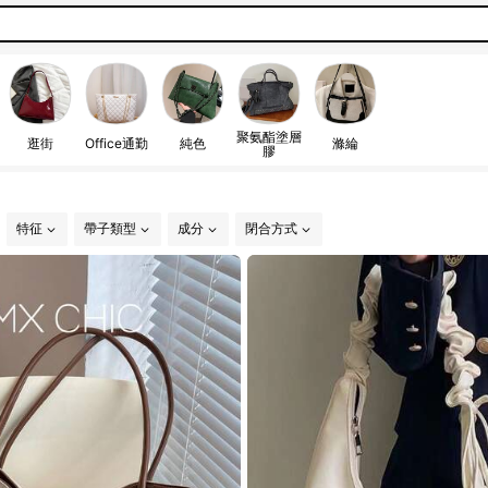
聚氨酯塗層
逛街
Office通勤
純色
滌綸
膠
特征
帶子類型
成分
閉合方式