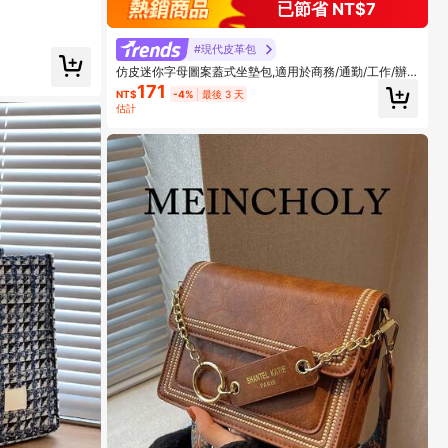
已節省 NT$7
#現代皮革包
仿皮迷你字母圖案蓋式坐墊包,適用於商務/通勤/工作/辦
公室
171
NT$
-4%
最後 3 天
估計