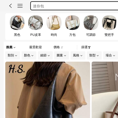
motf
romwe
شناط احمر
bags for women
黑色
PU皮革
時尚
方包
可調節
雙把手
迷你包
motf
推薦
最受歡迎
價格
篩選
類別
顏色
細節
圖案
風格
類型
場合