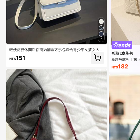
7
輕便商務休閒迷你簡約翻蓋方形包適合青少年女孩女大學
#現代皮革包
生、菜鳥和白領，非常適合辦公室、大學、工作、商務、
151
通勤、戶外、旅行、郊遊
NT$
新趨勢風格
16
182
NT$