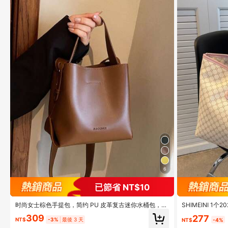
6
已節省 NT$10
时尚女士棕色手提包，简约 PU 皮革复古迷你水桶包，百
SHIMEINI 
搭单肩斜挎包，适合购物和日常使用
行包，购物袋，
309
277
校、度假旅行、
NT$
-3%
最後 3 天
NT$
-4%