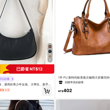
9
已節省 NT$12
1件 PU 新時尚歐美復古極簡大容量托特
節日必備
回購率高的顧客
袋，適用於青少年女孩、大學生、新手及
適用於辦公室、大學、工作、商務、通
402
最後 3 天
、外出，極簡風格女包
NT$