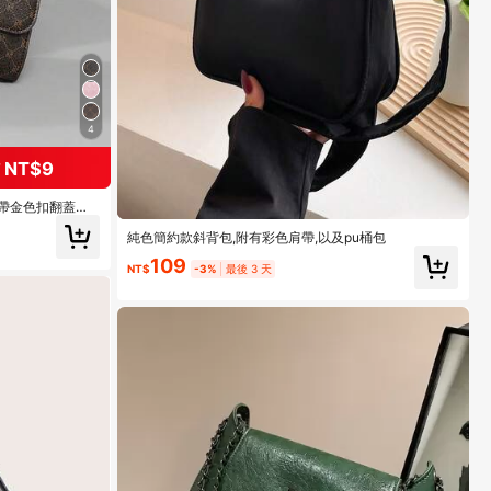
4
NT$9
肩帶金色扣翻蓋斜
約會與購物
純色簡約款斜背包,附有彩色肩帶,以及pu桶包
109
NT$
-3%
最後 3 天