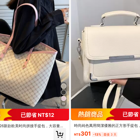
19
已節省 
已節省 NT$12
時尚純色萬用簡潔優雅的正方形手提包
1个2026新款欧美时尚拼接手提包，大容量旅
和潮媽，可肩背、斜挎或手提
适合女性日常使用、工作通勤、学生返
301
节日、约会、送礼
NT$
-13%
最後 3 天