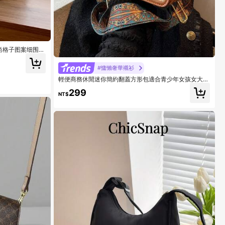
尚格子图案细围巾
，带细围巾装饰，
合中学、高中、工
#慵懶奢華襯衫
节礼物，女士蝴蝶
择
輕便商務休閒迷你簡約翻蓋方形包適合青少年女孩女大學
生、菜鳥和白領，非常適合辦公室、大學、工作、商務、
299
通勤、戶外、旅行、郊遊
NT$