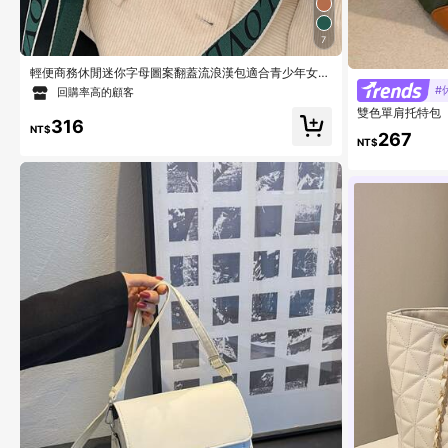
7
輕便商務休閒迷你字母圖案翻蓋流浪漢包適合青少年女孩
女大學生、菜鳥和白領，非常適合辦公室、大學、工作、
#
回購率高的顧客
商務、通勤、戶外、旅行、郊遊
雙色單肩托特包
316
NT$
267
NT$