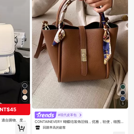
5
NT$45
#現代皮革包
，適合購物、度假
CONTAINEVERY 蝴蝶结装饰旧钱，优雅，轻便，细围巾
装饰旋转锁顶部手柄包，适合少女女士大学生，新秀和白
回購率高的顧客
领大学生，通勤，户外，用于办公室商务和工作，女士工