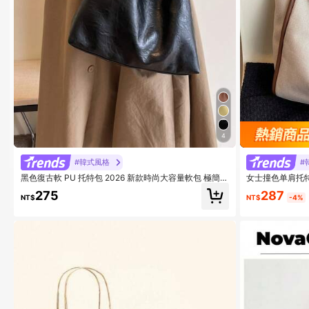
4
#韓式風格
#
黑色復古軟 PU 托特包 2026 新款時尚大容量軟包 極簡純
女士撞色单肩托
色內袋肩背包，休閒百搭女款大軟包，適合日常使用、通
学、办公及休闲
287
275
勤、購物、約會、大學生上課，半月包
备单品，新款时
NT$
-4%
NT$