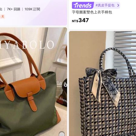
#真皮手提包
出
7K+ 回購
109K 訂閱
字母圖案雙色上衣手柄包
 天
347
NT$