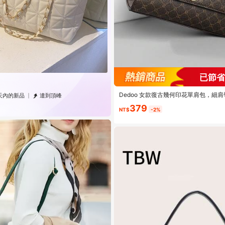
已節省 
Dedoo 女款復古幾何印花單肩包，細
 天內的新品
達到頂峰
挎包，優雅PU皮革小法棍手提包，適合
379
NT$
-2%