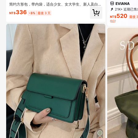
EVIANA
简约方形包，带内袋，适合少女、女大学生、新人及白领
人士，非常适合办公室、工作、商务、通勤，最适合女性
21K+ 近期已售
336
的工作包，引人注目的女性工作包
NT$
-3%
最後 3 天
520
NT$
最後 3
估計