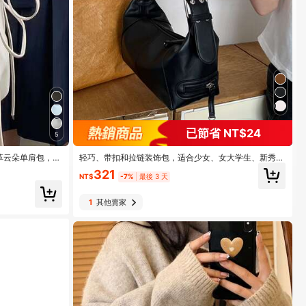
已節省 NT$24
5
革云朵单肩包，大
轻巧、带扣和拉链装饰包，适合少女、女大学生、新秀和
、礼物
白领人士，大学、通勤、户外、旅行、郊游、商务休闲女
321
包，非常适合办公室、商务和工作
NT$
-7%
最後 3 天
1
其他賣家