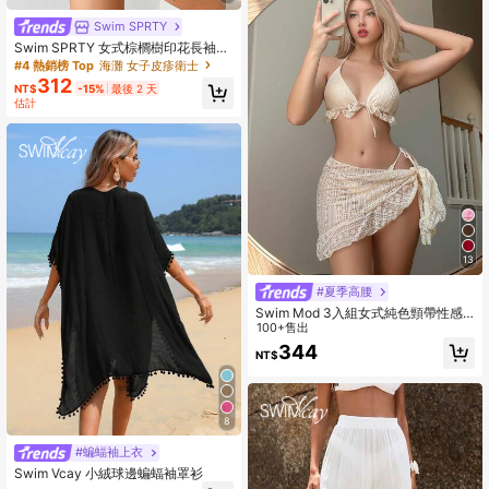
Swim SPRTY
Swim SPRTY 女式棕櫚樹印花長袖泳
裝,適用於夏天、海灘、游泳
#4 熱銷榜 Top
海灘 女子皮疹衛士
312
NT$
-15%
最後 2 天
估計
13
#夏季高腰
Swim Mod 3入組女式純色頸帶性感
比基尼套裝，附有遮陽裙，夏季海灘
100+售出
必備
344
NT$
8
#蝙蝠袖上衣
Swim Vcay 小絨球邊蝙蝠袖罩衫