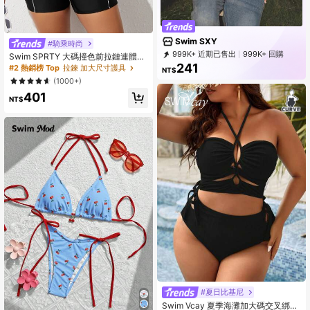
Swim SXY
#騎乘時尚
999K+ 近期已售出
999K+ 回購
Swim SPRTY 大碼撞色前拉鏈連體泳
316K 訂閱
241
衣
#2 熱銷榜 Top
拉鍊 加大尺寸護具
NT$
(1000+)
401
NT$
#夏日比基尼
Swim Vcay 夏季海灘加大碼交叉綁帶