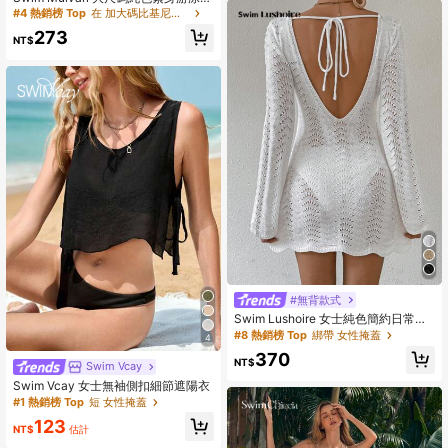
褲,衝浪褲
#4 熱銷榜 Top
在 加大碼比基尼下裝
273
NT$
#無背款式
Swim Lushoire 女士純色簡約日常罩
衫
#8 熱銷榜 Top
綁帶 女性掩蓋
4
370
NT$
Swim Vcay
Swim Vcay 女士無袖側扣細節遮陽衣
#1 熱銷榜 Top
短 女性掩蓋
123
NT$
估計