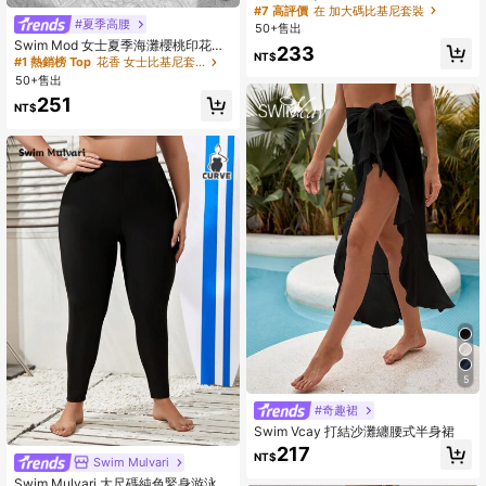
側頸頸比基尼套裝
#7 高評價
在 加大碼比基尼套裝
#夏季高腰
50+售出
Swim Mod 女士夏季海灘櫻桃印花頸
233
NT$
後繫帶性感比基尼套裝
#1 熱銷榜 Top
花香 女士比基尼套裝
50+售出
251
NT$
5
#奇趣裙
Swim Vcay 打結沙灘纏腰式半身裙
217
NT$
Swim Mulvari
Swim Mulvari 大尺碼純色緊身游泳