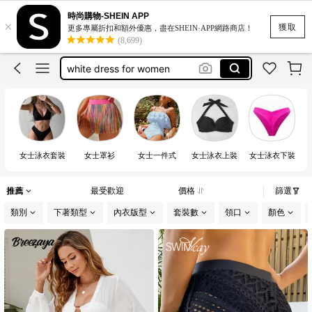
romwe
時尚購物-SHEIN APP
×
women clothing casual
獲取
更多專屬折扣和額外優惠，盡在SHEIN·APP網路商店！
(8,699)
white dress for women
bikini
motf
女士泳衣套裝
女士罩衫
女士一件式
女士泳衣上裝
女士泳衣下裝
推薦
最受歡迎
價格
篩選
類別
下著類型
內衣版型
套裝數
領口
顏色