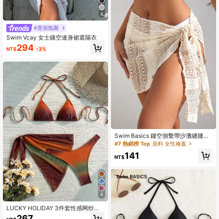
4
#度假氛圍
Swim Vcay 女士鑲空連身裙遮陽衣
294
NT$
-3%
Swim Basics 鏤空側繫帶沙灘纏腰式
半身裙
#7 熱銷榜 Top
面料 女性掩蓋
141
NT$
4
LUCKY HOLIDAY 3件套性感网纱比
基尼连衣裙套装，夏季海滩度假装
267