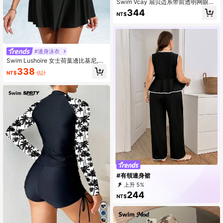
Swim Vcay 扇贝边系带前透明网眼和
服，夏日海滩
344
NT$
#連身泳衣
Swim Lushoire 女士荷葉邊比基尼,褶
皺拼接設計,沙灘裝配套泳衣,夏季必備
338
NT$
估計
#有領連身裙
上升 5%
244
NT$