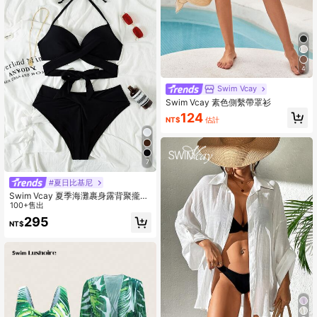
4
Swim Vcay
Swim Vcay 素色側繫帶罩衫
124
NT$
估計
7
#夏日比基尼
Swim Vcay 夏季海灘裹身露背聚攏比
基尼套裝
100+售出
295
NT$