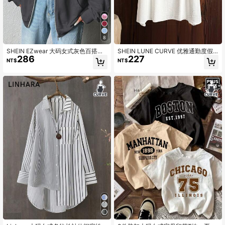
8
SHEIN EZwear 大码女式灰色百搭休
SHEIN LUNE CURVE 优雅通勤度假
286
227
闲连帽长袖卫衣，适合秋冬季节穿着
休闲白色圆领 3/4 袖宽松衬衫，时尚
NT$
NT$
舒适面料，加大码，春夏秋