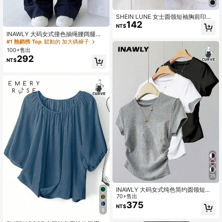
SHEIN LUNE 女士圆领短袖胸前印花
142
字母花朵夏季短袖上衣
NT$
INAWLY 大码女式撞色抽绳腰阔腿宽
松口袋裤子
#1 熱銷榜 Top
鬆動的 加大碼褲子
100+售出
292
NT$
25
INAWLY 大码女式纯色简约圆领短袖T
恤上衣
70+售出
375
NT$
8