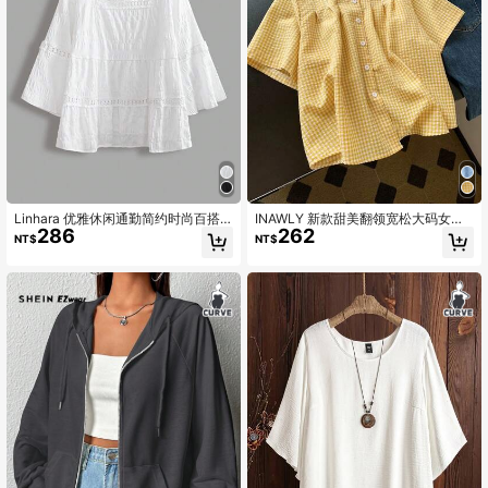
Linhara 优雅休闲通勤简约时尚百搭
INAWLY 新款甜美翻领宽松大码女式
286
262
畅销女士大码白色衬衫，荷叶边领子
衬衫，短袖
NT$
NT$
和下摆，春季风格面料，无袖，适合
春夏秋季