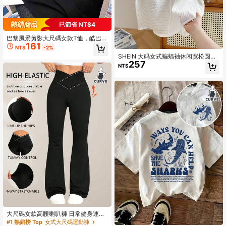
已節省 NT$4
巴黎風景剪影大尺碼女款T恤，酷巴黎
161
藝術印花圓領短袖休閒平鋪T恤，大尺
NT$
-2%
碼女款夏季
SHEIN 大码女式蝙蝠袖休闲宽松圆领
257
T恤
NT$
大尺碼女款高腰喇叭褲 日常健身運動
緊身褲，女款高腰交叉設計喇叭緊身
#1 熱銷榜 Top
女式大尺碼運動褲