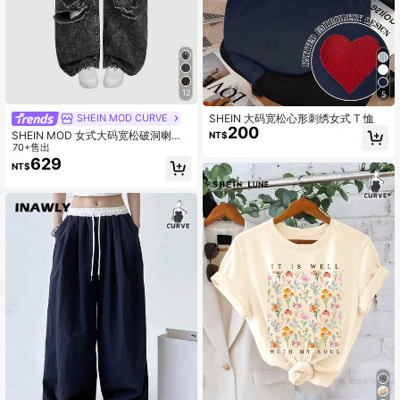
12
5
SHEIN 大码宽松心形刺绣女式 T 恤
SHEIN MOD CURVE
200
SHEIN MOD 女式大码宽松破洞喇叭
NT$
牛仔裤，蓝色
70+售出
629
NT$