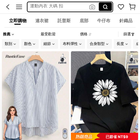
雙人床包四件套
Pencil Skirt
立即購物
連衣裙
託普斯
底部
牛仔布
針織品
莫代爾長褲
推薦
最受歡迎
價格
篩選
米白色短版西裝外套
類別
顏色
細節
布料彈性
合身類型
長度
成
洋裝
銀色背心
Care Bears
秋季新品
已節省 NT$9