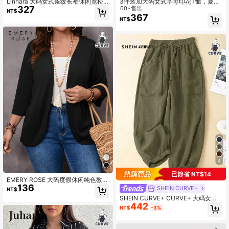
Linhara 大码女式条纹长袖休闲宽松
3件装加大码女式字母印花T恤，夏季
327
纽扣前襟衬衫
短袖圆领休闲T恤，女式上衣
60+售出
NT$
367
NT$
4
已節省 NT$14
EMERY ROSE 大码度假休闲纯色教师
136
服装秋季女装夹克
SHEIN CURVE+
NT$
SHEIN CURVE+ CURVE+ 大码女式
442
纯色简约休闲抽绳裤
NT$
-3%