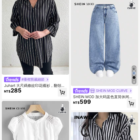
#垂褶剪裁細節
4
Juhart 大尺碼條紋印花襯衫，翻領商
285
務風格
SHEIN MOD CURVE
NT$
SHEIN MOD 加大码蓝色直筒休闲牛
599
仔裤，宽松直筒牛仔裤，长腿，四季
NT$
皆宜，夏季/夏季/夏季，春季/女士春
季，女士海滩/海滩，女士早午餐，春
假/春假，女士音乐会/狂欢节/乡村音
乐会/伊比沙岛/纳什维尔