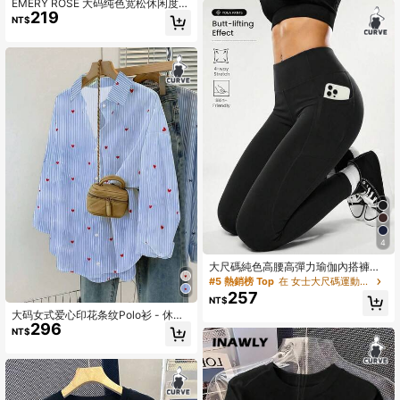
EMERY ROSE 大码纯色宽松休闲度假
219
衬衫
NT$
4
大尺碼純色高腰高彈力瑜伽內搭褲，
附口袋，修身跑步皮拉提斯騎行休閒
#5 熱銷榜 Top
在 女士大尺碼運動緊身褲和長褲
運動褲
257
NT$
大码女式爱心印花条纹Polo衫 - 休闲
296
长袖衬衫，适合日常穿着，春夏秋季
NT$
假日皆宜