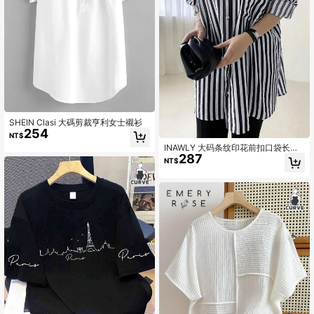
SHEIN Clasi 大碼剪裁亨利女士襯衫
254
NT$
INAWLY 大码条纹印花前扣口袋长袖
287
衬衫
NT$