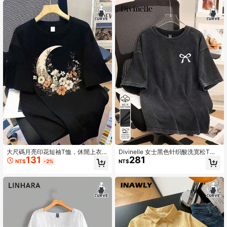
大尺碼月亮印花短袖T恤，休閒上衣，
Divinelle 女士黑色针织酸洗宽松T
131
281
女款，適合夏季度假、節日、節日禮
恤，适合夏季穿着，复古蝴蝶印花街
NT$
-2%
NT$
物、情人節禮物、母親節禮物，送給
头风上衣，Dhgate 100%纯棉 Lovito
媽媽的禮物，海灘、外出、夏季度假
官方店 蝴蝶结衬衫 黑色图案T恤
休閒黑色