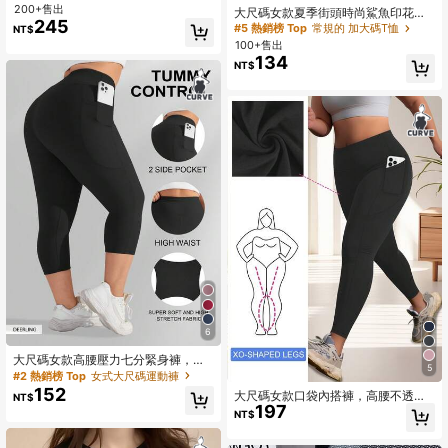
褲
200+售出
大尺碼女款夏季街頭時尚鯊魚印花海
245
洋保育設計寬鬆短袖T恤休閒白色
#5 熱銷榜 Top
常規的 加大碼T恤
NT$
100+售出
134
NT$
6
大尺碼女款高腰壓力七分緊身褲，彈
5
性瑜伽褲 (XL-5X) - 彈性纖維彈性修
#2 熱銷榜 Top
女式大尺碼運動褲
身運動休閒褲
152
大尺碼女款口袋內搭褲，高腰不透膚
NT$
197
收腹運動內搭褲，高腰健身 7/8 長度
NT$
跑步運動內搭褲