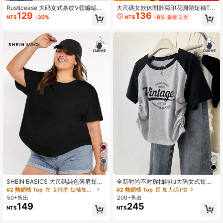
Rusticease 大码女式条纹V领蝙蝠袖
大尺碼女款休閒雛菊印花圓領短袖T
129
136
短袖休闲宽松束腰上衣
恤，適合夏季度假，黑色
NT$
-30%
NT$
-6%
最後 3 天
11
SHEIN BASICS 大尺碼純色落肩短袖
全新时尚不对称抽绳加大码女式短袖
T恤夏季上衣
休闲T恤
#2 熱銷榜 Top
在 女性的 短袖加大尺寸T卹
#2 熱銷榜 Top
長 加大碼T恤
50+售出
200+售出
149
245
NT$
NT$