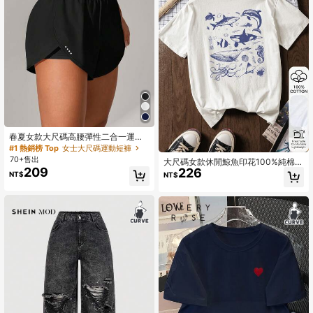
春夏女款大尺碼高腰彈性二合一運動
短褲，適合瑜伽、跑步、網球、高爾
#1 熱銷榜 Top
女士大尺碼運動短褲
夫、戶外穿著
70+售出
大尺碼女款休閒鯨魚印花100%純棉短
209
226
袖上衣，圖案T恤，柔軟面料，純棉，
NT$
NT$
戶外穿著，印花圖案，夏季T恤，度
假，旅行風格，海灘氛圍，極簡度假
風 白色