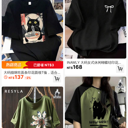
INAWLY 大码女式休闲蝴蝶结印花短
已節省 NT$3
168
袖圆领T恤
NT$
大码猫咪吃面条印花圆领T恤，适合夏
137
季度假、海滩、节日、春季、情人
NT$
-2%
节、狂欢节、母亲节礼物；送给妈妈
的礼物；毕业短袖上衣；返校；毕业
典礼；女教师；夏季与家人朋友聚
会。也适合日常穿着、外出、节日、
海滩、派对、生日、聚会、学校、音
乐节、度假、通勤、健身、婚礼、外
套等场合。黑色休闲款。