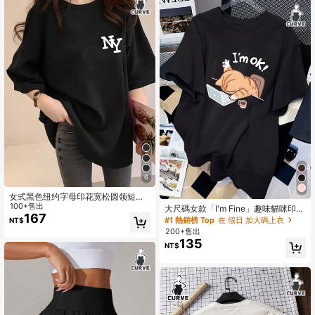
6
女式黑色纽约字母印花宽松圆领短袖
T 恤，休闲夏季上衣，优雅舒适的设
100+售出
大尺碼女款「I'm Fine」趣味貓咪印花
计，适合日常穿着，超大纽约 T 恤，
167
寬鬆短袖T恤，休閒夏季黑色
#1 熱銷榜 Top
在 假日 加大碼上衣
NT$
复古风格
200+售出
135
NT$