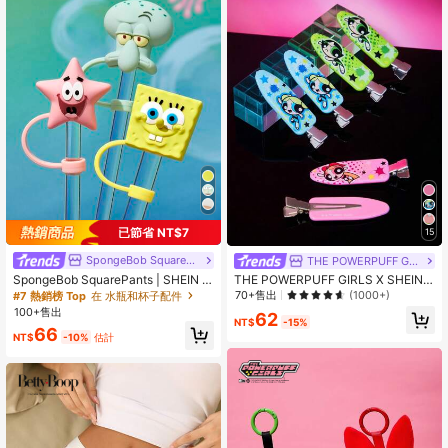
已節省 NT$7
15
SpongeBob SquarePants
THE POWERPUFF GIRLS
SpongeBob SquarePants | SHEIN 0.
THE POWERPUFF GIRLS X SHEIN 6
4英寸/10毫米卡通图案防尘吸管套，
个/包 花朵、泡泡、毛茛图案无痕发
70+售出
(1000+)
#7 熱銷榜 Top
在 水瓶和杯子配件
适用于8-10毫米吸管
夹，这些发夹不会留下痕迹，适合日
100+售出
62
常使用、洗脸、化妆和户外活动搭
NT$
-15%
66
配，Y 2 K
NT$
-10%
估計