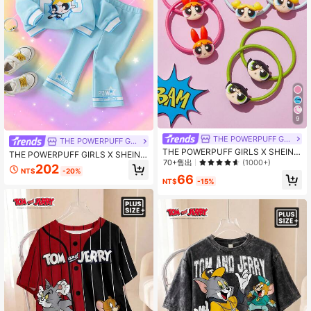
9
THE POWERPUFF GIRLS
THE POWERPUFF GIRLS
THE POWERPUFF GIRLS X SHEIN 6
THE POWERPUFF GIRLS X SHEIN
件套可爱卡通弹力发带，多色，3D 设
70+售出
(1000+)
女嬰可愛卡通印花長袖衛衣與喇叭褲
202
计，强力固定头发，不拉扯，发带，
NT$
-20%
套裝
66
马尾辫固定器，发圈，发胶，发圈，
NT$
-15%
发带