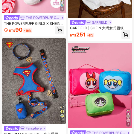
9
THE POWERPUFF GIRLS
GARFIELD
THE POWERPUFF GIRLS X SHEIN 2
雙時尚可愛卡通粉色與白色中筒襪，
GARFIELD | SHEIN 大码女式圆领卡
90
NT$
-16%
甜美圖案，柔軟透氣吸濕，休閒款，
通字母印花休闲百搭日常T恤
251
NT$
-8%
加強腳趾與腳跟，耐穿，適合四季，
夏冬皆宜，印花圖案含花朵、氣泡與
毛茛花
15
4
Fansphere
THE POWERPUFF GIRLS