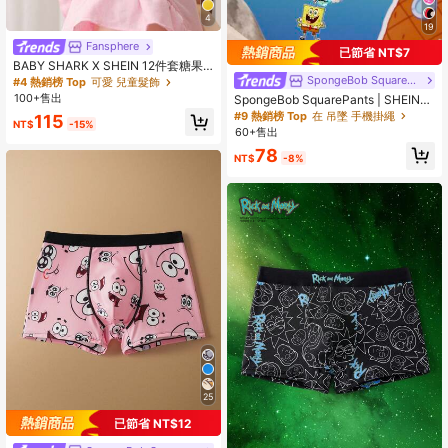
4
19
Fansphere
已節省 NT$7
BABY SHARK X SHEIN 12件套糖果
色可爱卡通鱼女孩发圈和发夹套装。
SpongeBob SquarePants
#4 熱銷榜 Top
可愛 兒童髮飾
弹性橡皮筋，加宽加厚，不会拉扯头
100+售出
SpongeBob SquarePants | SHEIN
发，适合扎头发和刘海。
手机挂绳
#9 熱銷榜 Top
在 吊墜 手機掛繩
115
NT$
-15%
60+售出
78
NT$
-8%
25
已節省 NT$12