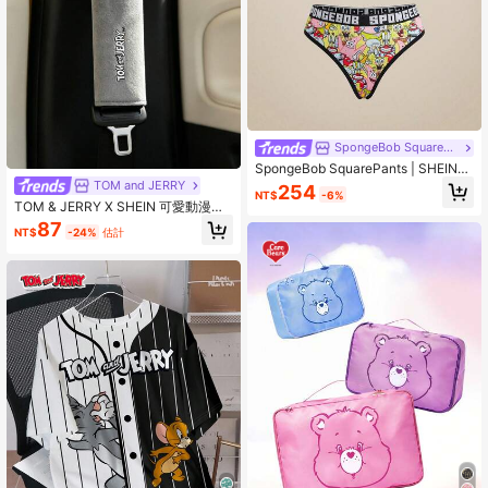
SpongeBob SquarePants
SpongeBob SquarePants | SHEIN
女款卡通印花內衣套裝
TOM and JERRY
254
NT$
-6%
TOM & JERRY X SHEIN 可愛動漫毛
絨汽車安全帶套，柔軟舒適肩墊，通
87
NT$
-24%
估計
用設計適用於大多數車輛，1件/2件裝