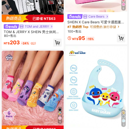
6
10
Care Bears
已節省 NT$63
SHEIN X Care Bears 可爱卡通图案印
花旅行收纳袋，分类收纳，多种尺寸
TOM and JERRY
#7 熱銷榜 Top
可摺疊的 旅行存儲
可选，适用于各种尺寸的包袋，非常
100+售出
TOM & JERRY X SHEIN 男士休闲街
适合短途旅行、长途旅行、日常家庭
头风趣味可爱卡通字母印花宽松T恤，
80+售出
95
收纳等场景，男女老少皆宜，学生适
NT$
-15%
夏季款
203
用，图案包括：开心熊、分享熊、生
NT$
-24%
估計
气熊
5
5