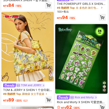
SUPERMAN X SHEIN 一套卡通图案
宠物旅行背带和牵引绳套装，包括项
THE POWERPUFF GIRLS X SHEIN
84
NT$
-15%
圈、便携收纳袋，多种尺寸可选，肩
可愛卡通圖案印花收納袋，分類收
#8 熱銷榜 Top
在 多色的 旅行包裝組織者
带长度可调节，适合猫、狗、超级英
納，適用於多種包款尺寸，女孩，，
100+售出
雄等宠物。
旅行，便攜，耐用
94
NT$
-15%
10
TOM and JERRY
TOM & JERRY X SHEIN 1 个全印刷
RPET 可折叠可重复使用购物袋
#8 熱銷榜 Top
購物袋 女士手提袋
Rick and Morty
89
NT$
-23%
估計
Rick and Morty X SHEIN 可愛塗鴉貼
紙，適用於裝飾筆記本、手機殼、行
62
NT$
-30%
李箱等