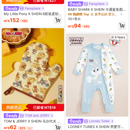
已節省 NT$27
Fansphere
Fansphere
BABY SHARK X SHEIN 卡通鲨鱼图
案硅胶婴儿围兜，防水防污，适合进
My Little Pony X SHEIN 6双装柔软
#6 熱銷榜 Top
在 夏季促銷 嬰兒圍兜和拍嗝巾
食和喂食，柔软轻便，可调节尺寸，
透气吸湿甜美休闲女士短袜，时尚可
50+售出
152
NT$
-15%
男女通用，男孩和女孩适用
爱卡通彩色短袜，加固趾部和脚跟，
94
经久耐穿，四季皆宜，夏季冬季百
NT$
-15%
搭，独角兽图案，印花袜子
0-3 Years
11
已節省 NT$19
TOM and JERRY
TOM & JERRY X SHEIN 马尔代夫 &
Looney Tunes
Trilu 芯片印花耐热厨房烘焙配件，可
62
LOONEY TUNES X SHEIN 男嬰字母
NT$
-23%
估計
选手套或隔热垫，烤箱适用，厚垫隔