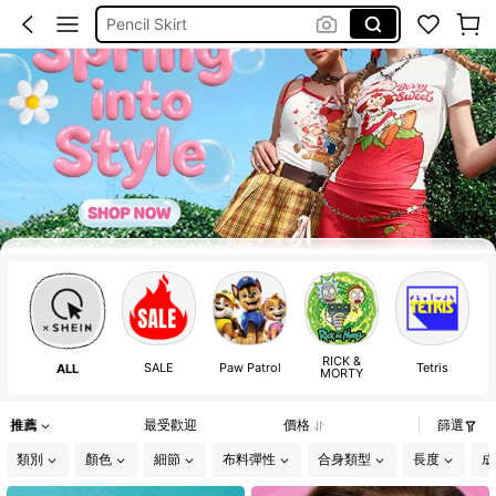
Pencil Skirt
莫代爾長褲
米白色短版西裝外套
洋裝
銀色背心
Care Bears
孕婦裝
Under Armour
RICK &
SALE
Paw Patrol
Tetris
F
ALL
MORTY
推薦
最受歡迎
價格
篩選
類別
顏色
細節
布料彈性
合身類型
長度
成