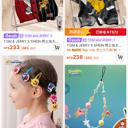
已節省 NT$72
TOM and JERRY
TOM and JERRY
TOM & JERRY X SHEIN 男士加大码
卡通印花圆领短袖T恤
TOM & JERRY X SHEIN 男士加大码
233
NT$
-24%
估計
休闲时尚街头卡通字母印花水洗短袖T
#5 熱銷榜 Top
白色 男士大尺碼T卹
恤，夏季
238
NT$
-23%
估計