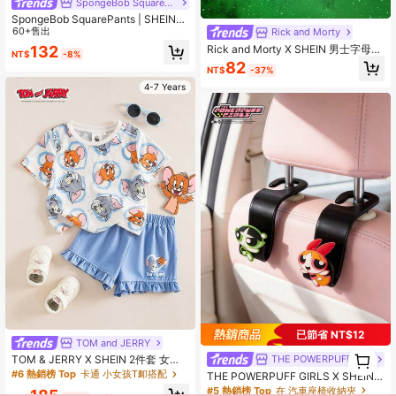
SpongeBob SquarePants
SpongeBob SquarePants | SHEIN
男士柔软舒适卡通图案平角内裤
60+售出
Rick and Morty
132
Rick and Morty X SHEIN 男士字母印
NT$
-8%
花拼接休閒日常四角內褲
82
NT$
-37%
4-7 Years
已節省 NT$12
TOM and JERRY
1
THE POWERPUFF GIRLS
TOM & JERRY X SHEIN 2件套 女童
0
休闲卡通图案圆领短袖上衣和短裤
#6 熱銷榜 Top
卡通 小女孩T卹搭配
THE POWERPUFF GIRLS X SHEIN
汽車座椅背勾
#5 熱銷榜 Top
在 汽車座椅收納夾
185