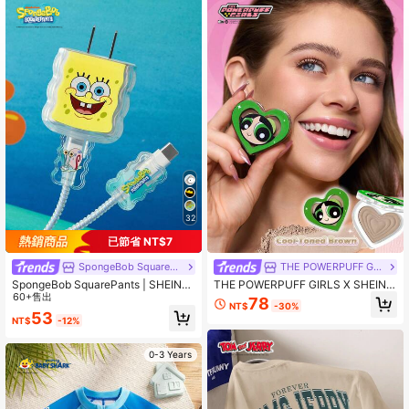
32
已節省 NT$7
SpongeBob SquarePants
THE POWERPUFF GIRLS
SpongeBob SquarePants | SHEIN
THE POWERPUFF GIRLS X SHEIN 1
数据线保护套，兼容充电器，卡通图
60+售出
件冷調棕色修容，自然妝效，適用於
78
NT$
-30%
案，3个充电器保护套（不含数据线）
臉部修容，柔和緞面光澤，持久持
53
NT$
-12%
妝，全天無油，適合油性肌膚
0-3 Years