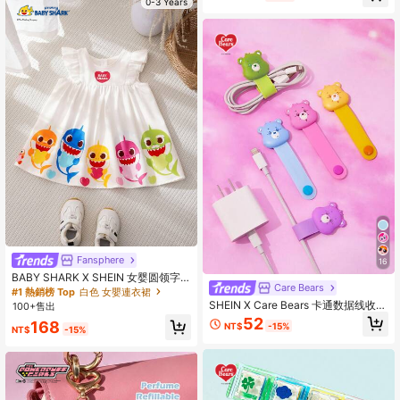
0-3 Years
Fansphere
16
BABY SHARK X SHEIN 女婴圆领字
Care Bears
母卡通印花荷叶边休闲度假连衣裙
#1 熱銷榜 Top
白色 女嬰連衣裙
SHEIN X Care Bears 卡通数据线收纳
100+售出
器，旅行耳机充电线收纳器，家用多
52
168
NT$
-15%
功能可爱绕线器
NT$
-15%