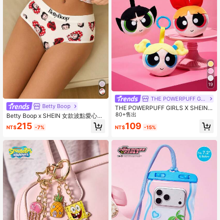
19
THE POWERPUFF GIRLS
Betty Boop
THE POWERPUFF GIRLS X SHEIN 1
个可爱毛绒女警钥匙扣，大头造型。
80+售出
Betty Boop x SHEIN 女款波點愛心卡
时尚可爱，非常适合挂在包包或钥匙
通印花三角內褲
215
109
NT$
-7%
NT$
-15%
上。