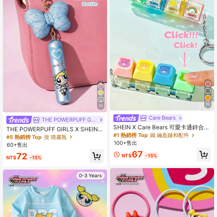
10
10
Care Bears
THE POWERPUFF GIRLS
SHEIN X Care Bears 可愛卡通鋅合金
THE POWERPUFF GIRLS X SHEIN
鍵盤包包吊飾吊墜，紀念收藏品，適
#1 熱銷榜 Top
鐵 鑰匙鏈和配件
噴霧瓶
#5 熱銷榜 Top
按 噴霧瓶
合作為禮物，適用於錢包、書包、背
100+售出
60+售出
包、汽車配件
67
72
NT$
-15%
NT$
-15%
0-3 Years