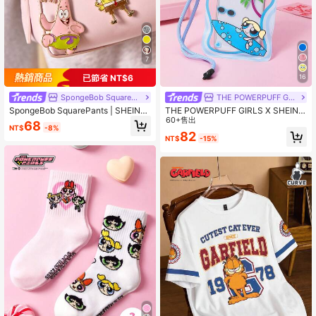
7
已節省 NT$6
16
SpongeBob SquarePants
THE POWERPUFF GIRLS
SpongeBob SquarePants | SHEIN
THE POWERPUFF GIRLS X SHEIN 1
可爱卡通锌合金油滴钥匙扣、包包挂
款卡通图案印花防水触屏透明水上运
60+售出
68
NT$
-8%
件、吊坠、珠宝配饰
动手机包，适用于漂流、沙滩、游
82
NT$
-15%
泳、划船、皮划艇、徒步旅行，可保
护手机、相机、现金、护照、文件免
受水、沙、雪、灰尘的侵害。图案包
括爱心、花朵、泡泡、毛茛花。