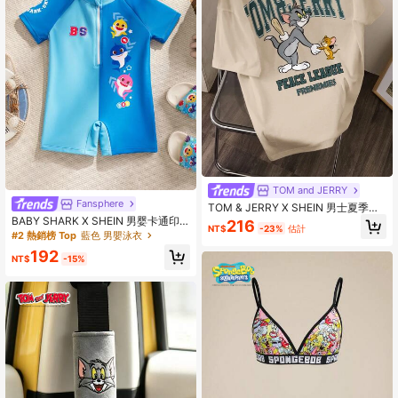
TOM and JERRY
Fansphere
TOM & JERRY X SHEIN 男士夏季休
閒卡通字母印花T恤
BABY SHARK X SHEIN 男婴卡通印
216
NT$
-23%
估計
花插肩短袖休闲泳衣套装（含短裤）
#2 熱銷榜 Top
藍色 男嬰泳衣
192
NT$
-15%