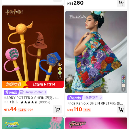
卡通印花休閒日常穿著連身長褲
260
热
NT$
5
已節省 NT$14
6
Harry Potter
HARRY POTTER X SHEIN 巧克力
#熱帶花卉
蛙、金色飞贼、生日蛋糕、分院帽日
100+售出
(1000+)
Frida Kahlo X SHEIN RPET可折叠印
常硅胶吸管套，单包装（不含吸
花手提包，礼品，精致花卉包，女士
44
110
管），送礼佳品，返校季好物
NT$
-24%
估計
NT$
-15%
沙滩包，度假包，花卉沙滩包