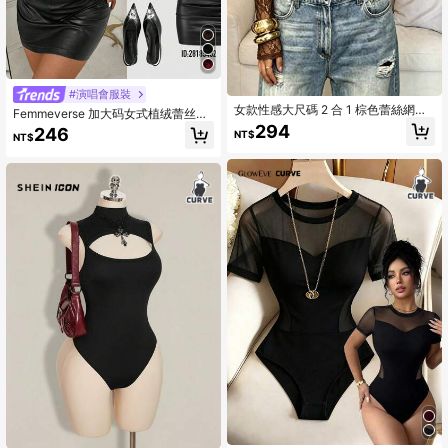
#演唱會服裝
女款性感大尺碼 2 合 1 棕色蕾絲網紗
Femmeverse 加大码女式植绒蕾丝长
疊穿上衣，短袖短版 T 恤休閒穿搭，
袖紧身衣，性感修身
294
246
NT$
適合春/夏/秋季
NT$