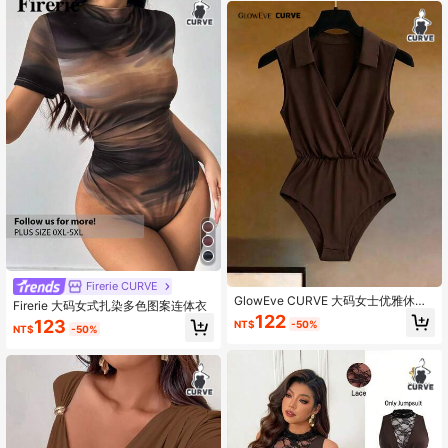
Firerie CURVE
GlowEve CURVE 大码女士优雅休闲
Firerie 大码女式扎染多色图案连体衣
V领无袖针织纯色连体衣
122
123
NT$
-50%
NT$
-50%