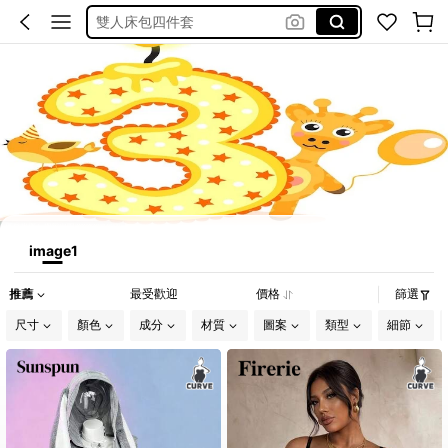
Pencil Skirt
莫代爾長褲
米白色短版西裝外套
洋裝
銀色背心
Care Bears
孕婦裝
Under Armour
image1
推薦
最受歡迎
價格
篩選
尺寸
顏色
成分
材質
圖案
類型
細節