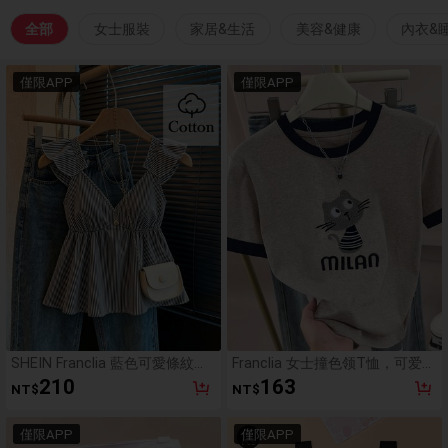
全部
女士服裝
家居&生活
美容&健康
內衣&
僅限APP
僅限APP
SHEIN Franclia 藍色可愛條紋荷
Franclia 女士撞色领T恤，可爱猫
葉邊性感露背低領短版上衣
咪印花图案，夏季休闲户外上
210
163
NT$
NT$
衣，时尚设计，百搭日常穿着，
适合户外、购物、旅行等场合。
僅限APP
僅限APP