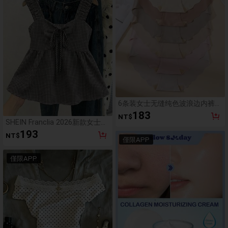
6条装女士无缝纯色波浪边内裤，
舒适亲肤面料
183
NT$
SHEIN Franclia 2026新款女士红
色格纹吊带背心，Coquette
193
NT$
Aesthetic褶皱前摆荷叶边无袖上
僅限APP
衣，Y2K可爱荷叶边修身飘逸夏
季背心，适合日常穿着、度假、
僅限APP
海滩、街头服饰