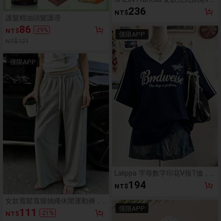
領輕盈花卉夏季修身仿亞麻燈籠
236
NT$
袖上衣，適合日常穿著與度假
護髮精油頭髮護理
86
-
29
%
NT$
僅限APP
NT$121
僅限APP
Lalippa 字母数字印花V领T恤，
时尚简约，送朋友的好礼物
194
NT$
女款寬鬆寬腿抽繩休閒運動褲，
僅限APP
高腰休閒街頭風居家褲，日常下
111
-
21
%
NT$
身褲