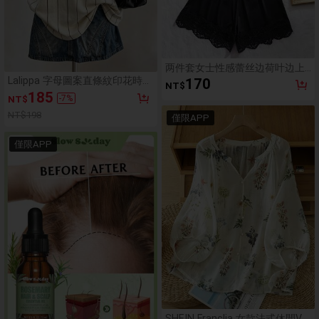
两件套女士性感蕾丝边荷叶边上
衣和蕾丝拼接内裤舒适睡衣内衣
Lalippa 字母圖案直條紋印花時尚
170
NT$
套装
簡約大版中長版圓領落肩女款T
185
-
7
%
NT$
恤 朋友禮物
NT$198
僅限APP
僅限APP
SHEIN Franclia 女款法式休閒V