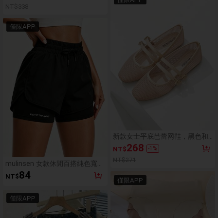
NT$338
僅限APP
新款女士平底芭蕾网鞋，黑色和
米色，圆头，纯色透气休闲平底
268
-
1
%
NT$
鞋，时尚舒适
NT$271
mulinsen 女款休閒百搭純色寬鬆
短褲，夏季運動 2 合 1 跑步健身
84
NT$
訓練運動短褲
僅限APP
僅限APP