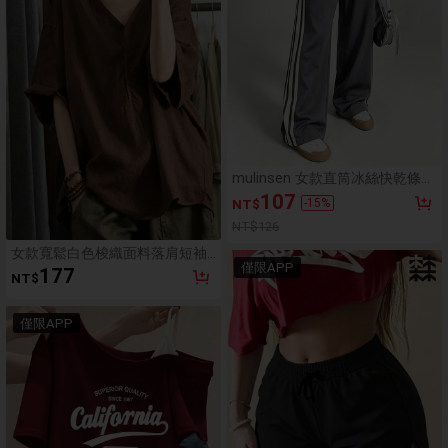
mulinsen 女款直筒冰絲快乾條紋
拼接運動長褲
107
-
15
%
NT$
NT$126
女款寬鬆白色梭織面料落肩短袖
僅限APP
上衣，適合夏季波希米亞風
177
NT$
僅限APP