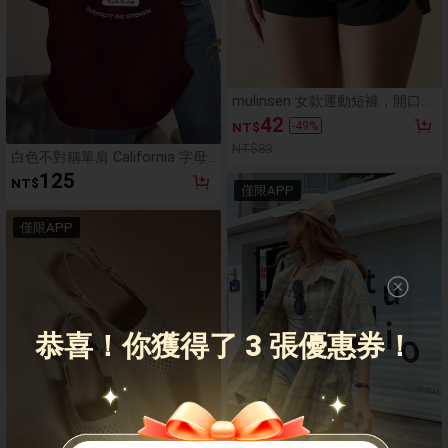
mulinsen 女款運動短褲，開口褲
腳設計，彈性腰帶，夏季運動休
42
-
49
%
NT$
閒 3/4 長度短褲
NT$83
白色不對稱單肩 California 字母
印花短袖 T-shirt 女款夏季修身顯
125
NT$
身材辣妹風美式休閒上衣
僅限APP
僅限APP
恭喜！你獲得了 3 張優惠券！