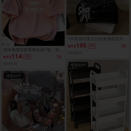
1件装简约复古拉链装饰双提手女
士日常休闲通勤手提包
195
-
8
%
NT$
甜辣風櫻花粉漸層短袖T恤，韓
NT$212
版寬鬆字母印花上衣，Ins美學休
114
-
3
%
NT$
閒夏季Y2K風格
NT$118
僅限APP
僅限APP