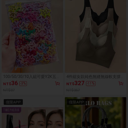
100/50/30/10入組可愛Y2K五角
4件組女款純色無縫無線軟支撐透
星BB髮夾，彩色髮夾，基礎髮
氣V領內衣，建議選擇比原尺寸大
36
327
-
3
%
-
11
%
NT$
NT$
飾，適合女孩，日常上學、派
一號，全天舒適
對、運動、美學風格
NT$37
NT$367
僅限APP
僅限APP