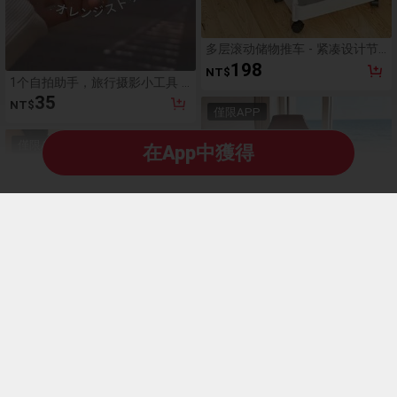
多层滚动储物推车 - 紧凑设计节
省空间，坚固的塑料结构，适用
198
NT$
于厨房、浴室、卧室、办公室、
1个自拍助手，旅行摄影小工具 -
仓库、车库 - 易于组装，多功能
圆形镜子，方便拍照和查看照
35
NT$
多层置物架，家用储物架，需要
片，大小尺寸可选，凸面广角镜
僅限APP
手动组装
头，旅行必备好礼，自拍配件，
便携，非常适合集体照、赠品、
僅限APP
在App中獲得
旅行、平价好物、旅行必备
SHEIN Franclia 女士杏色黑色条
纹方领短袖T恤，适合海滩度
187
-
5
%
NT$
假，可爱优雅，春夏、冬季、国
1件甜美復古波點蕾絲腰帶，女款