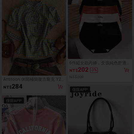
6件組女款內褲，女孩純色舒適無
縫透氣內衣，日常穿著
202
-
3
%
NT$
NT$208
Attitoon 休閒極簡復古龐克 Y2K
百搭派對藍黃格紋女款襯衫，音
284
NT$
樂節、哥德風、夏季穿搭
僅限APP
僅限APP