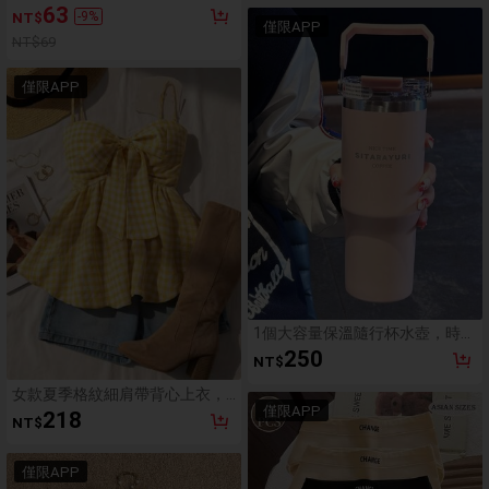
含眼影刷、粉底刷、BB霜刷和遮
63
-
9
%
NT$
瑕刷。这是一款专为女性设计的
僅限APP
柔软多功能化妆工具套装，刷毛
NT$69
柔软，便携易用。非常适合旅
行、度假、海滩使用，也是送给
僅限APP
女性和女孩的绝佳礼物。适合夏
季、开学季或用作地毯。其他相
关产品包括化妆刷套装、化妆刷
套装、全套化妆刷套装和化妆礼
品套装。
1個大容量保溫隨行杯水壺，時尚
設計附手把，可裝熱水，加厚吸
250
NT$
管杯，適合居家與返校使用，美
學風格
女款夏季格紋細肩帶背心上衣，
僅限APP
適合度假、畢業季、婚禮、返
218
NT$
校，復古風，寬鬆下擺，黃色休
閒款
僅限APP