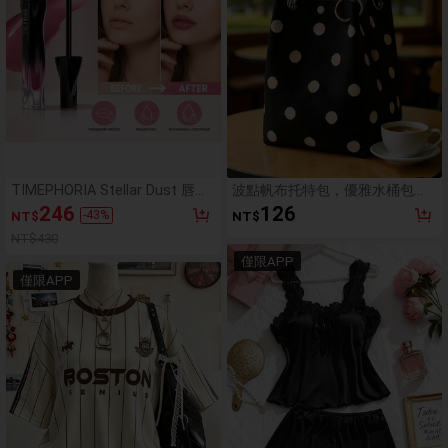
TIMEPHORIA Stellar Dust 唇
波點帆布托特包，優雅水桶包
彩，防脫色防暈染唇釉，粉珊瑚
款，多功能帆布包，獨特編織手
246
126
-
43
%
NT$
NT$
色調亮澤妝效，高顯色鮮豔色
柄，適合日常使用、街頭風格與
彩，保濕輕盈持久唇妝
朋友聚會，適合女孩、女性、學
NT$430
生與上班族，美感設計
僅限APP
僅限APP