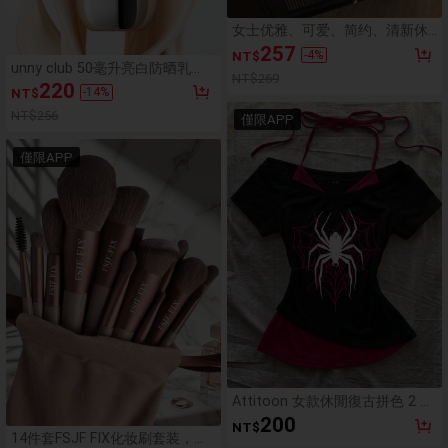
女士优雅、可爱、简约、清新休
闲日常通勤百搭彩色不对称纽扣
257
-
4
%
NT$
条纹宽松衬衫 春季
unny club 50毫升亮白防晒乳
NT$269
液，妆前乳，SPF 50，乳霜质
220
-
14
%
NT$
地，含2%烟酰胺，提亮肤色，清
爽不黏腻，有效防护UVA+UVB紫
NT$256
僅限APP
外线，12小时长效防晒，蕴含护
肤成分
僅限APP
Attitoon 女款休閒復古拼色 2 合
1 蜘蛛圖案 V 領掛脖綁帶短袖 T
200
NT$
恤，適合夏季
14件套FSJF FIX化妆刷套装，包