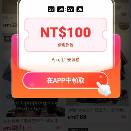
YUXIN 美式復古小眾設計女款短
:
:
.
23
59
57
19
袖格紋襯衫，薄款夏季防曬外
280
NT$
套，小個子通勤寬鬆百搭上衣
Rosivie 女鞋 方头平底杏色编织
材质露跟女鞋 平底鞋 假日风复古
281
NT$
NT$
100
波西米亚风 舒适平底女鞋
僅限APP
僅限APP
優惠券包
App用戶安裝禮
在APP中領取
Lalippa 女款外套上衣，夏季新款
V領短袖T恤，杏色、酒紅色，字
188
NT$
母印花，圖案設計，攝影街拍，
女款夏季防曬外套 UPF 50+ 冰絲
女款V領T恤
透氣防紫外線薄款連帽外套 戶外
287
-
15
%
NT$
釣魚防曬運動服
僅限APP