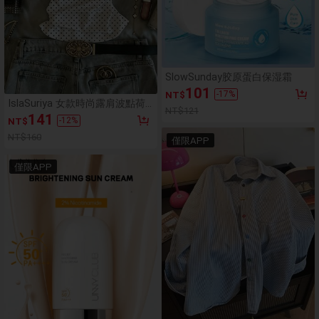
SlowSunday胶原蛋白保湿霜
101
-
17
%
NT$
IslaSuriya 女款時尚露肩波點荷
NT$121
葉邊T恤
141
-
12
%
NT$
NT$160
僅限APP
僅限APP