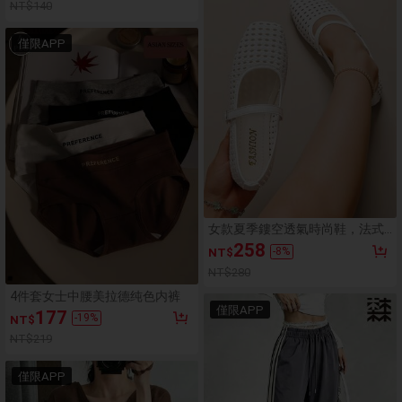
NT$140
僅限APP
女款夏季鏤空透氣時尚鞋，法式
方頭單帶鞋，百搭白色通勤鞋，
258
-
8
%
NT$
法式復古鏤空瑪麗珍平底鞋，適
合學生與日常穿著，法式女孩風
NT$280
4件套女士中腰美拉德纯色内裤
僅限APP
177
-
19
%
NT$
NT$219
僅限APP