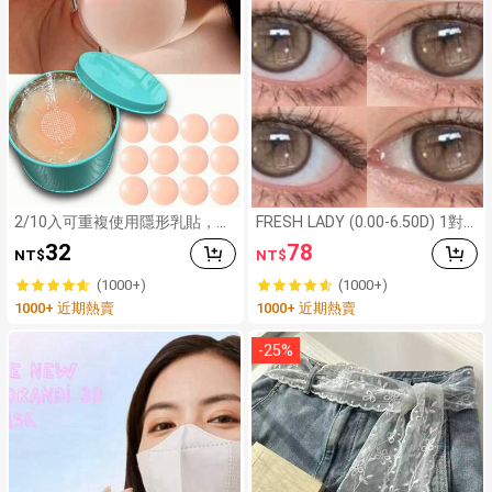
2/10入可重複使用隱形乳貼，無
FRESH LADY (0.00-6.50D) 1對
縫防滑，適合多種場合，夏季必
棕色隱形眼鏡，微妙混色瞳孔，
32
78
NT$
NT$
備
亮麗柔和鏡片，適合日常配戴、
派對、杜拜妝容，年戴，14.00
(1000+)
(1000+)
mm
1000+ 近期熱賣
1000+ 近期熱賣
-
25
%