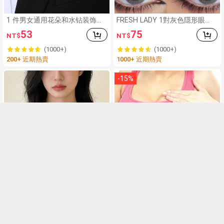
1 件男女通用花朵和水钻装饰浪
FRESH LADY 1對灰色隱形眼
漫胸花，适合婚礼情人节
鏡，柔和混色瞳孔，純欲女孩風
53
75
NT$
NT$
格，適合日常佩戴、派對、杜拜
妝容，年用期，14.20mm
(1000+)
(1000+)
200+ 近期熱賣
1000+ 近期熱賣
-
15
%
6
可调节星形流苏长项链，简约优
OceAura 50g 胸部身體乳液，成