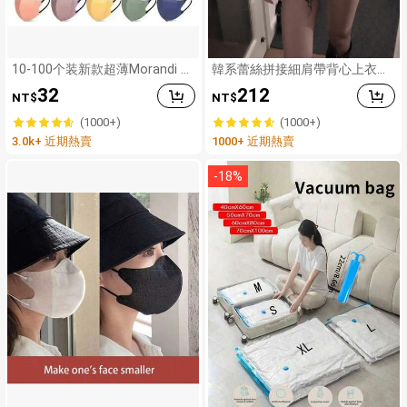
10-100个装新款超薄Morandi 3
韓系蕾絲拼接細肩帶背心上衣，
D一次性口罩，男女通用款。白
Y2K風格，街頭休閒夏季穿搭
32
212
NT$
NT$
色口罩采用无需染色且无异味的
材料制成。其他颜色的口罩可能
(1000+)
(1000+)
需要染色，并可能略有气味，此
3.0k+ 近期熱賣
1000+ 近期熱賣
属正常现象。口罩通风一段时间
后透气性良好。请参考尺寸表选
择合适的尺寸。
-
18
%