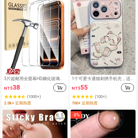
3片超耐用全螢幕HD鋼化玻璃螢
1个可爱卡通猫刺绣手机壳，适
幕保護貼，相容於17/17Pro/17
用于 15、17 Pro Max、14、16
38
55
NT$
NT$
Air/17Pro Max、16/16Pro/16P
Pro、16 Max，独特时尚，是送
lus/16Pro Max、15/15Plus/15
给女性的理想礼物，适合生日、
(1000+)
(100+)
Pro/15Pro Max、14/14Plus/14
母亲节等场合。
2.0k+ 近期熱賣
700+ 近期熱賣
Pro/14Pro Max、13/13Pro/13
Pro Max、12/11/11Pro/11Pro
Max，防刮、防震、防指紋，9H
-
8
%
硬度，易安裝，必備款