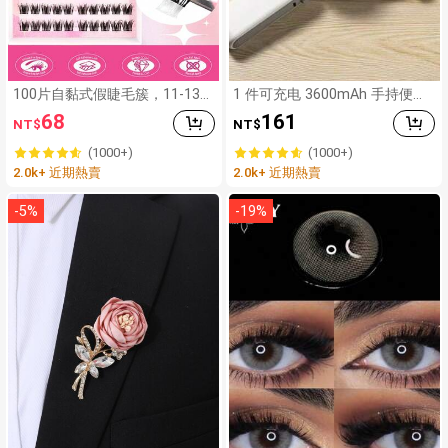
100片自黏式假睫毛簇，11-13m
1 件可充电 3600mAh 手持便携
m混長蓬鬆單簇睫毛，自黏式DI
式电动高速户外空气圆形手持风
68
161
NT$
NT$
Y接睫毛簇，自然捲C捲假睫毛，
扇
日常佩戴
(1000+)
(1000+)
2.0k+ 近期熱賣
2.0k+ 近期熱賣
-
5
%
-
19
%