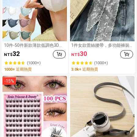
10件-50件新款薄款低調色3D一
1件女款蕾絲腰帶，多功能褲裝
次性口罩，男女通用，白色口罩
配件，可作為圍巾或腰帶使用，
32
30
NT$
NT$
無需染色，無味，其他顏色口罩
時尚長款蕾絲腰帶圍巾，花卉蕾
通風後可能仍有輕微氣味，口罩
絲飾邊圍巾，蕾絲髮帶頭巾頸
(1000+)
(1000+)
尺寸詳情請見圖片
巾，輕盈刺繡蕾絲圍巾，優雅蕾
1000+ 近期熱賣
3.0k+ 近期熱賣
絲腰部裝飾，女裝配件
-
15
%