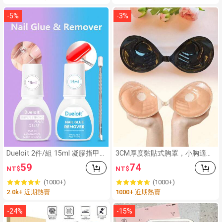
塑料膜，廚房必需品
-
5
%
-
3
%
Dueloit 2件/組 15ml 凝膠指甲
3CM厚度黏貼式胸罩，小胸適用
膠與卸甲液套組，包含 15ml 超
露背無肩帶隱形胸罩，可重複使
59
74
NT$
NT$
強力凝膠指甲膠（適用於壓克力
用豐胸胸罩，婚禮用
假指甲）、15ml 快速卸甲液附
(1000+)
(1000+)
指緣推棒，隨機顏色
2.0k+ 近期熱賣
1000+ 近期熱賣
-
24
%
-
15
%