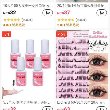
10入/100入夏季一次性口罩 女
20/10/5/1件裝可攜式旅行收納
款 3D立體白色面罩 小包裝 學校
袋 大容量壓縮真空袋 可重複使
32
37
NT$
NT$
適用
用 折疊式收納袋 行李袋 防塵包
裝收納方塊 防潮防蛀 省空間 適
(1000+)
(1000+)
用於衣物、被褥、衣櫥，開學季
3.0k+ 近期熱賣
2.0k+ 近期熱賣
適用
-
3
%
-
15
%
5/3/1入 超強力美甲膠，適用於
Lvcheryl 60/80/100/120入 女團
美甲片、壓克力美甲和穿戴式美
免膠假睫毛 - 超薄自黏式睫毛接
32
63
NT$
NT$