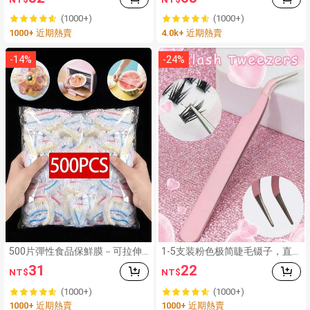
甲，刷式美甲膠，持久耐用，適
長 C捲，無需膠水，自然外觀，
用於壓克力美甲、假美甲片、美
適合初學者 DIY 睫毛，派對長效
(1000+)
(1000+)
甲凝膠
持妝，柔軟質感睫毛彩妝
1000+ 近期熱賣
4.0k+ 近期熱賣
-
14
%
-
24
%
500片彈性食品保鮮膜－可拉伸
1-5支装粉色极简睫毛镊子，直
透明盤子蓋，可重複使用，多功
头和弯头两种款式可选，精心设
31
22
NT$
NT$
能無味廚房保鮮膜，防塵，適用
计满足不同需求。加厚钢材质，
於居家、餐廳、野餐－適合所有
硬度高，弹性好，经久耐用。配
(1000+)
(1000+)
盤子尺寸，野餐必備品｜裝飾包
有保护帽，避免伤手。握感舒
1000+ 近期熱賣
1000+ 近期熱賣
裝膜｜可重複使用塑料膜，食品
适。