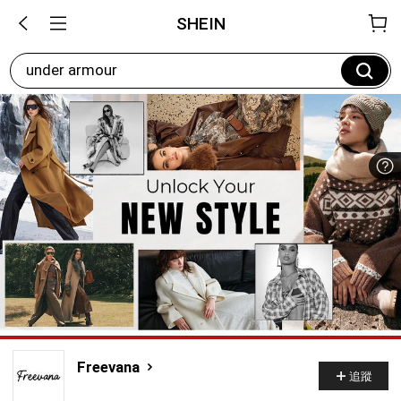
SHEIN
under armour
Freevana
追蹤