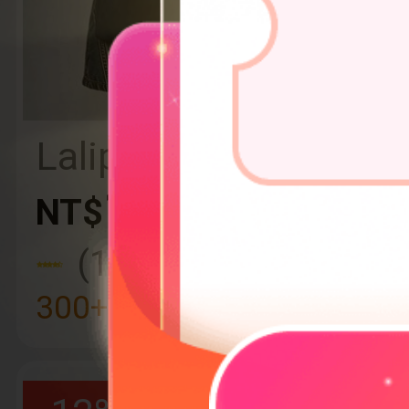
Lalippa 字母数字印
花V领T恤，时尚简
194
NT$
约，送朋友的好礼
(1000+)
物
300+ 近期熱賣