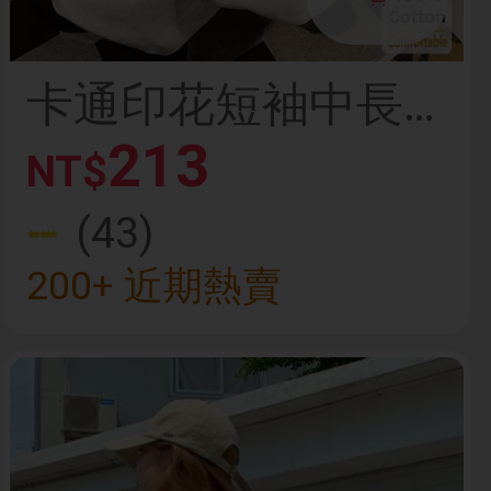
卡通印花短袖中長
版T恤，時尚休閒女
213
NT$
上衣，夏季
(43)
200+ 近期熱賣