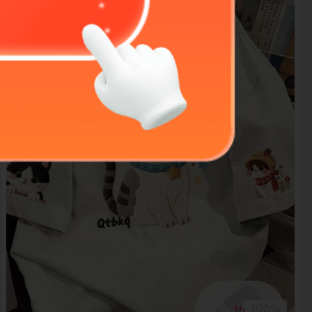
-
6
%