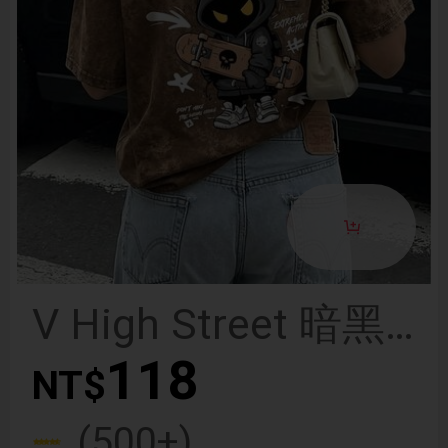
V High Street 暗黑
風 紮染熊與滑板印
118
NT$
花女款短袖T恤 夏季
(500+)