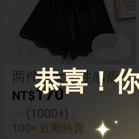
恭喜！你
两件套女士性感蕾
丝边荷叶边上衣和
170
NT$
蕾丝拼接内裤舒适
(1000+)
睡衣内衣套装
100+ 近期熱賣