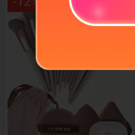
-
12
%