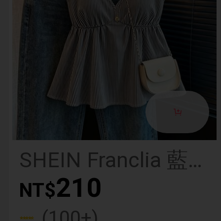
SHEIN Franclia 藍
色可愛條紋荷葉邊
210
NT$
性感露背低領短版
(100+)