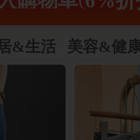
入購物車
6
%
折
居&生活
美容&健