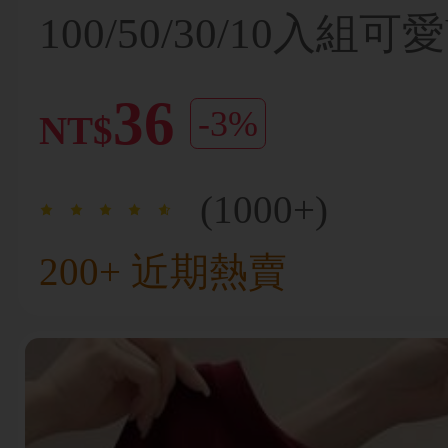
100/50/30/10入組
星BB髮夾，彩色髮
36
-3%
NT$
飾，適合女孩，日常
對、運動、美學風格
(1000+)
200+ 近期熱賣