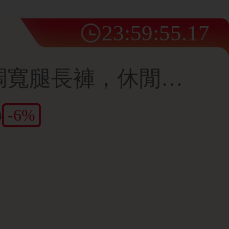
23
:
59
:
52
.
35
女款寬鬆牛仔色調寬腿長褲，休閒抽繩口袋長褲，打造舒適日常造型
0
-6%