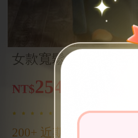
女款寬鬆牛仔色調寬
閒抽繩口袋長褲，打
254
-6%
NT$
造型
(1000+)
200+ 近期熱賣