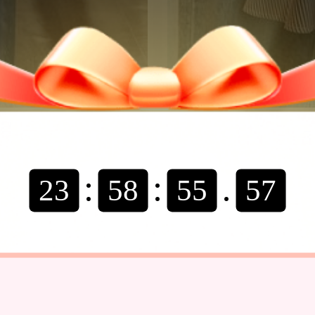
腿長褲，休
SHEIN F
造舒適日常
葉邊性感
:
:
.
23
58
52
75
210
NT$
(
100+ 