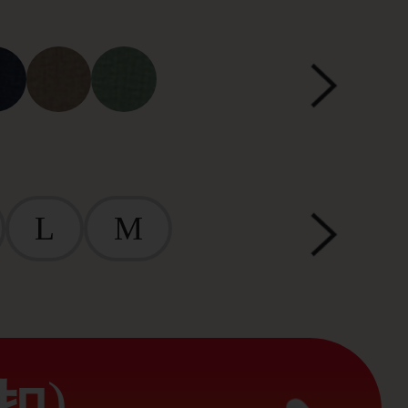
L
M
)