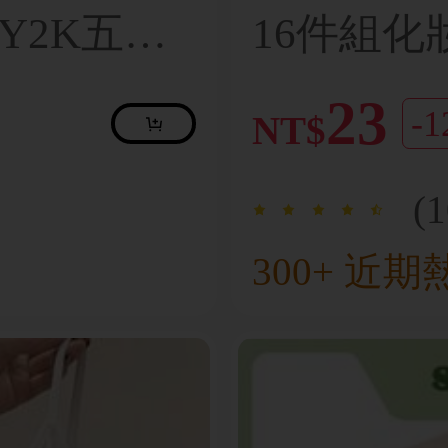
可愛Y2K五角
16件組化
夾，基礎髮
妝刷、1
23
-
NT$
上學、派
形緩衝粉
經典套組
(
刷毛製成
300+ 
冬季節理