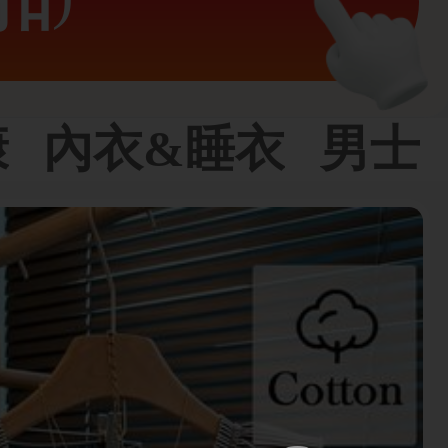
扣
康
內衣&睡衣
男士