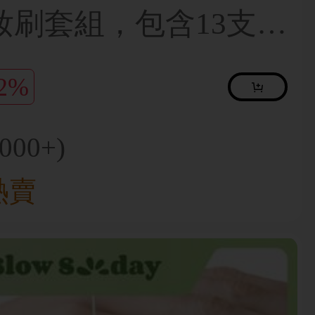
妝刷套組，包含13支化
個水滴型化妝蛋、1支圓
12%
刷和1個三角化妝蛋－
。採用柔軟親膚的合成
1000+)
，適合女性與女孩，秋
近期熱賣
想選擇