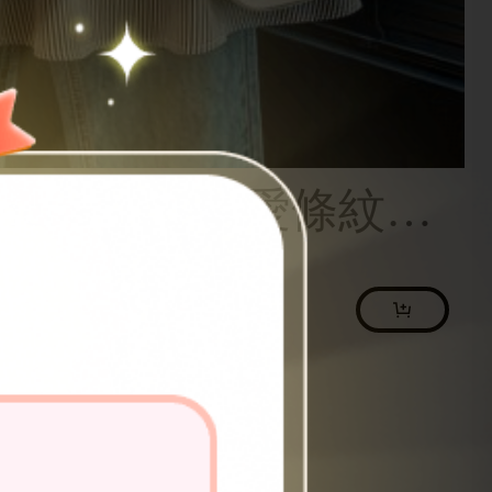
ranclia 藍色可愛條紋荷
露背低領短版上衣
100+)
近期熱賣