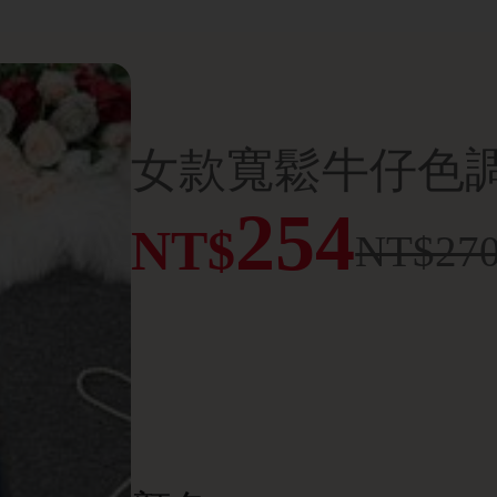
254
NT$
NT$27