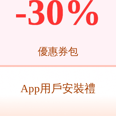
-
30
%
優惠券包
App用戶安裝禮