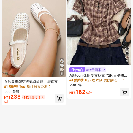
9
#格子圖案
5
Attitoon 休闲复古朋克 Y2K 百搭格子
纽扣衬衫，适合音乐节、哥特风格、
#1 熱銷榜 Top
在 布朗 柔軟的職業襯衫
女款夏季鏤空透氣時尚鞋，法式方頭
夏季外出，女士短袖系带衬衫
200+售出
單帶鞋，百搭白色通勤鞋，法式復古
#1 熱銷榜 Top
幾何 婦女公寓
鏤空瑪麗珍平底鞋，適合學生與日常
182
300+售出
NT$
估計
穿著，法式女孩風
238
NT$
-15%
最後 3 天
估計