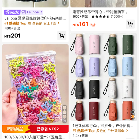
9
4
露背性感吊带背心，带衬垫胸罩，无
Lalippa
袖设计，夏季休闲黑色款
900+售出
(1000+)
Lalippa 運動風條紋數位印花時尚簡
約女款翻領V領落肩短袖T恤，送友禮
161
#1 熱銷榜 Top
在 多色的 女士T恤
NT$
估計
物
400+售出
201
NT$
16
1把迷你旅行伞，可折叠，户外便携遮
已節省 NT$2
阳伞，防紫外线遮阳伞，带收纳袋，
#1 熱銷榜 Top
多色的 戶外遮陽傘
防晒，6根伞骨+加厚黑色防水涂层，
1.4k+售出
100/50/30/10入組可愛Y2K五角星B
旅行必备，适合户外、旅行、夏季防