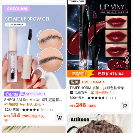
18
已節省 NT$184
TIMEPHORIA
TIMEPHORIA 唇釉，抗褪色抗暈染，
粉珊瑚亮澤妝效，高顯色鮮豔色彩，
低退貨率
幾乎賣完了！
SHEGLAM
滋潤輕盈持久唇妝
600+售出
(100+)
SHEGLAM Set Me Up 眉毛定型膠
品牌美妝化妝品 適合女士與女孩
246
#1 熱銷榜 Top
持久 眉毛
NT$
-43%
1.2k+售出
(1000+)
134
NT$
-26%
最後 2 天
估計