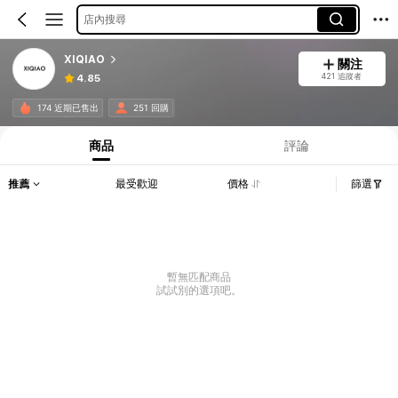
店內搜尋
XIQIAO
關注
421 追蹤者
4.85
174 近期已售出
251 回購
商品
評論
推薦
最受歡迎
價格
篩選
暫無匹配商品
試試別的選項吧。