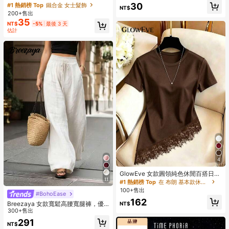
B髮夾，彩色髮夾，基礎髮飾，適合
30
#1 熱銷榜 Top
鐵合金 女士髮飾
晒，防风防水
NT$
女孩，日常上學、派對、運動、美學
200+售出
風格
35
NT$
-5%
最後 3 天
估計
4
GlowEve 女款圓領純色休閒百搭日常
11
短袖T恤
#1 熱銷榜 Top
在 布朗 基本款休閒T卹
100+售出
#BohoEase
162
Breezaya 女款寬鬆高腰寬腿褲，優
NT$
雅白色時尚夏季度假假日，純色百搭
300+售出
休閒日常穿著沙灘長褲
291
NT$