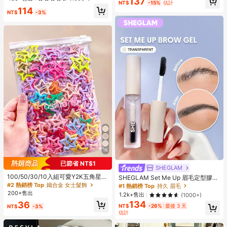
137
NT$
-15%
估計
114
NT$
-3%
16
已節省 NT$1
SHEGLAM
100/50/30/10入組可愛Y2K五角星B
SHEGLAM Set Me Up 眉毛定型膠
B髮夾，彩色髮夾，基礎髮飾，適合
品牌美妝化妝品 適合女士與女孩
#2 熱銷榜 Top
鐵合金 女士髮飾
#1 熱銷榜 Top
持久 眉毛
女孩，日常上學、派對、運動、美學
200+售出
1.2k+售出
(1000+)
風格
134
36
NT$
-26%
最後 3 天
NT$
-3%
估計