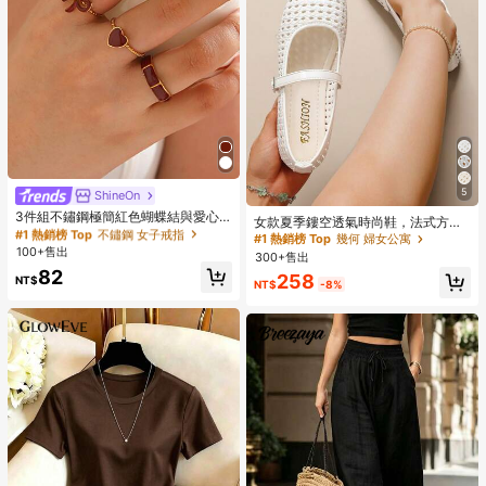
5
ShineOn
#1 熱銷榜 Top
不鏽鋼 女子戒指
回購率高的顧客
3件組不鏽鋼極簡紅色蝴蝶結與愛心
女款夏季鏤空透氣時尚鞋，法式方頭
戒指套組，適合女性日常配戴
#1 熱銷榜 Top
#1 熱銷榜 Top
不鏽鋼 女子戒指
不鏽鋼 女子戒指
單帶鞋，百搭白色通勤鞋，法式復古
#1 熱銷榜 Top
幾何 婦女公寓
鏤空瑪麗珍平底鞋，適合學生與日常
100+售出
回購率高的顧客
回購率高的顧客
300+售出
穿著，法式女孩風
#1 熱銷榜 Top
不鏽鋼 女子戒指
82
258
NT$
NT$
-8%
回購率高的顧客