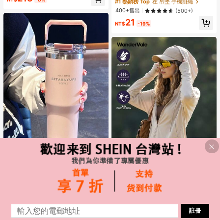
掛繩 斜跨可調節式時尚戶外旅行鍊
#1 熱銷榜 Top
#1 熱銷榜 Top
在 吊墜 手機掛繩
在 吊墜 手機掛繩
僅剩10件
條，適合父母、家人、朋友，生日、
回購率高的顧客
回購率高的顧客
400+售出
(500+)
節日禮物，手機吊飾，戶外旅行與徒
#1 熱銷榜 Top
在 吊墜 手機掛繩
21
步手機繩，長繩手機支架，智慧型手
NT$
-19%
回購率高的顧客
機腕帶，手機保護殼掛繩，鑰匙圈，
四季適用，世界盃
1個大容量保溫隨行杯水壺，時尚設計
附手把，可裝熱水，加厚吸管杯，適
#2 熱銷榜 Top
在 多色的 保溫瓶
合居家與返校使用，美學風格
300+售出
(1000+)
WanderVale
#2 熱銷榜 Top
女士防曬夾克
1
250
NT$
1
僅剩10件
WanderVale 女款休閒度假戶外長袖
連帽防曬外套
#2 熱銷榜 Top
#2 熱銷榜 Top
女士防曬夾克
女士防曬夾克
80+售出
僅剩10件
僅剩10件
註冊
#2 熱銷榜 Top
女士防曬夾克