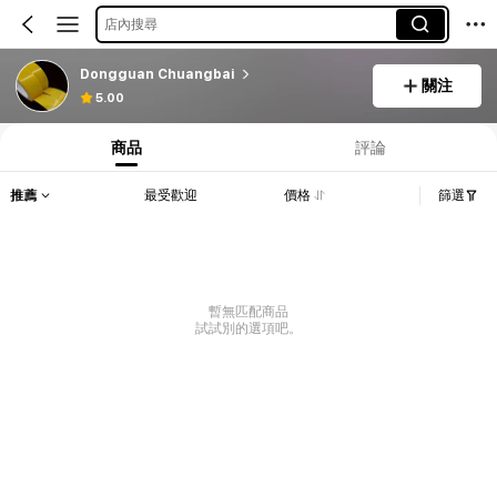
店內搜尋
Dongguan Chuangbai
關注
5.00
商品
評論
推薦
最受歡迎
價格
篩選
暫無匹配商品
試試別的選項吧。