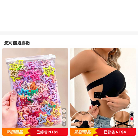
您可能還喜歡
16
已節省 NT$2
已節省 NT$4