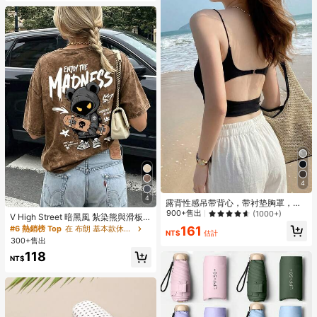
4
4
露背性感吊带背心，带衬垫胸罩，无
袖设计，夏季休闲黑色款
900+售出
(1000+)
V High Street 暗黑風 紮染熊與滑板
印花女款短袖T恤 夏季寬鬆圓領休閒
161
#6 熱銷榜 Top
在 布朗 基本款休閒T卹
NT$
估計
上衣 Y2K風格 棕色
300+售出
118
NT$